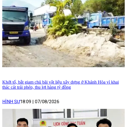
Khởi tố, bắt giam chủ bãi vật liệu xây dựng ở Khánh Hòa vì khai
thác cát trái phép, thu lợi hàng tỷ đồng
HÌNH SỰ
18:09
|
07/08/2026