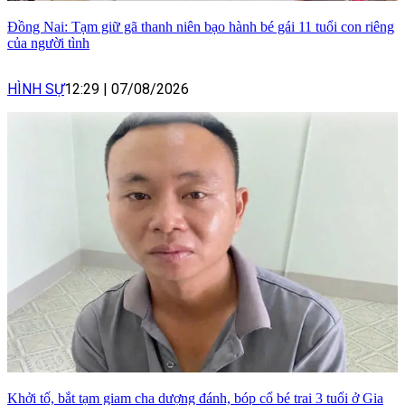
Đồng Nai: Tạm giữ gã thanh niên bạo hành bé gái 11 tuổi con riêng
của người tình
HÌNH SỰ
12:29
|
07/08/2026
Khởi tố, bắt tạm giam cha dượng đánh, bóp cổ bé trai 3 tuổi ở Gia