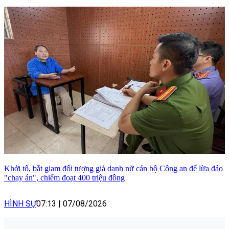
Khởi tố, bắt giam đối tượng giả danh nữ cán bộ Công an để lừa đảo
"chạy án", chiếm đoạt 400 triệu đồng
HÌNH SỰ
07:13
|
07/08/2026