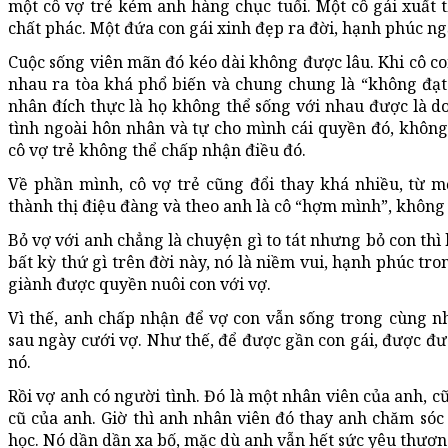
một cô vợ trẻ kém anh hàng chục tuổi. Một cô gái xuất t
chất phác. Một đứa con gái xinh đẹp ra đời, hạnh phúc ng
Cuộc sống viên mãn đó kéo dài không được lâu. Khi cô con
nhau ra tòa khá phổ biến và chung chung là “không đạ
nhân đích thực là họ không thể sống với nhau được là do
tình ngoài hôn nhân và tự cho mình cái quyền đó, khôn
cô vợ trẻ không thể chấp nhận điều đó.
Về phần mình, cô vợ trẻ cũng đổi thay khá nhiều, từ m
thành thị điệu đàng và theo anh là cô “hợm mình”, không
Bỏ vợ với anh chẳng là chuyện gì to tát nhưng bỏ con th
bất kỳ thứ gì trên đời này, nó là niềm vui, hạnh phúc tr
giành được quyền nuôi con với vợ.
Vì thế, anh chấp nhận để vợ con vẫn sống trong cùng n
sau ngày cưới vợ. Như thế, để được gần con gái, được đư
nó.
Rồi vợ anh có người tình. Đó là một nhân viên của anh, c
cũ của anh. Giờ thì anh nhân viên đó thay anh chăm sóc 
học. Nó dần dần xa bố, mặc dù anh vẫn hết sức yêu thươn