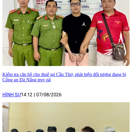
Kiểm tra căn hộ cho thuê tại Cần Thơ, phát hiện đối tượng đang bị
Công an Đà Nẵng truy nã
HÌNH SỰ
14:12
|
07/08/2026