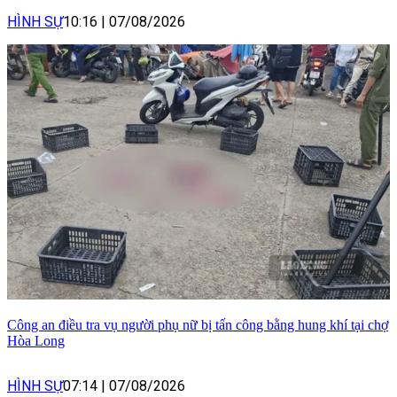
HÌNH SỰ
10:16
|
07/08/2026
Công an điều tra vụ người phụ nữ bị tấn công bằng hung khí tại chợ
Hòa Long
HÌNH SỰ
07:14
|
07/08/2026