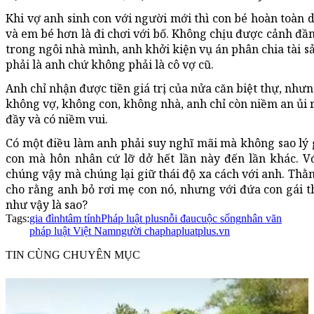
Khi vợ anh sinh con với người mới thì con bé hoàn toàn 
và em bé hơn là đi chơi với bố. Không chịu được cảnh đầ
trong ngôi nhà mình, anh khởi kiện vụ án phân chia tài sả
phải là anh chứ không phải là cô vợ cũ.
Anh chỉ nhận được tiền giá trị của nửa căn biệt thự, nhưn
không vợ, không con, không nhà, anh chỉ còn niềm an ủi r
đầy và có niềm vui.
Có một điều làm anh phải suy nghĩ mãi mà không sao lý g
con mà hôn nhân cứ lỡ dở hết lần này đến lần khác. V
chúng vậy mà chúng lại giữ thái độ xa cách với anh. Thằn
cho rằng anh bỏ rơi mẹ con nó, nhưng với đứa con gái 
như vậy là sao?
Tags:
gia đình
tâm tính
Pháp luật plus
nỗi đau
cuộc sống
nhân văn
pháp luật Việt Nam
người cha
phapluatplus.vn
TIN CÙNG CHUYÊN MỤC