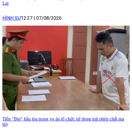
Lai
HÌNH SỰ
12:27
|
07/08/2026
Tiến "Bịp" hầu tòa trong vụ án tổ chức sử dụng trái phép chất ma
túy