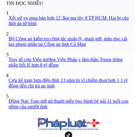
TIN ĐỌC NHIỀU
1
Xét xử vụ mua bán hơn 12,3kg ma túy ở TP HCM: Hai bị cáo
lĩnh án tử hình
2
Bộ Công an kiểm tra công tác quản lý, giam giữ, giáo dục cải
tạo phạm nhân tại Công an tỉnh Cà Mau
3
Truy tố cựu Viện trưởng Viện Pháp y tâm thần Trung ương
nhận hối lộ hơn 8 tỷ đồng
4
Cựu kế toán bưu điện lĩnh 13 năm tù vì chiếm đoạt hơn 1,1 tỷ
đồng tiền chi trả an sinh
5
Đồng Nai: Tạm giữ gã thanh niên bạo hành bé gái 11 tuổi con
riêng của người tình