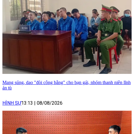
Mang súng, dao "đòi công bằng" cho bạn gái, nhóm thanh niên lĩnh
án tù
HÌNH SỰ
13:13
|
08/08/2026