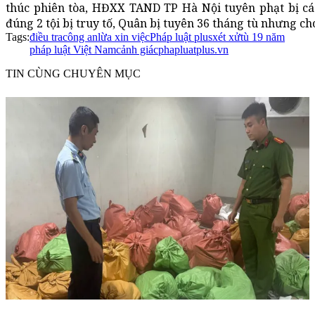
thúc phiên tòa, HĐXX TAND TP Hà Nội tuyên phạt bị cá
đúng 2 tội bị truy tố, Quân bị tuyên 36 tháng tù nhưng ch
Tags:
điều tra
công an
lừa xin việc
Pháp luật plus
xét xử
tù 19 năm
pháp luật Việt Nam
cảnh giác
phapluatplus.vn
TIN CÙNG CHUYÊN MỤC