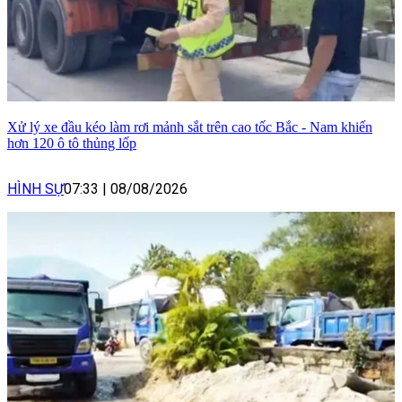
Xử lý xe đầu kéo làm rơi mảnh sắt trên cao tốc Bắc - Nam khiến
hơn 120 ô tô thủng lốp
HÌNH SỰ
07:33
|
08/08/2026