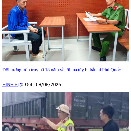
Đối tượng trốn truy nã 18 năm về tội ma túy bị bắt tại Phú Quốc
HÌNH SỰ
09:54
|
08/08/2026