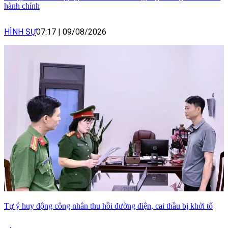
hành chính
HÌNH SỰ
07:17
|
09/08/2026
Tự ý huy động công nhân thu hồi đường điện, cai thầu bị khởi tố