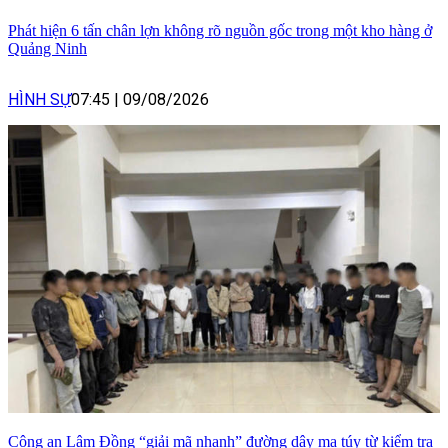
Phát hiện 6 tấn chân lợn không rõ nguồn gốc trong một kho hàng ở
Quảng Ninh
HÌNH SỰ
07:45
|
09/08/2026
Công an Lâm Đồng “giải mã nhanh” đường dây ma túy từ kiểm tra