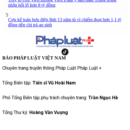
nhận hối lộ hơn 8 tỷ đồng
5
Cựu kế toán bưu điện lĩnh 13 năm tù vì chiếm đoạt hơn 1,1 tỷ
đồng tiền chi trả an sinh
BÁO PHÁP LUẬT VIỆT NAM
Chuyên trang truyền thông Pháp Luật Pháp Luật +
Tổng Biên tập:
Tiến sĩ Vũ Hoài Nam
Phó Tổng Biên tập phụ trách chuyên trang:
Trần Ngọc Hà
Tổng Thư ký:
Hoàng Văn Vượng