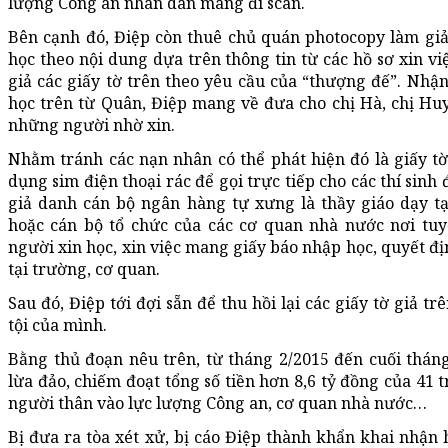
lượng Công an nhân dân mang đi scan.
Bên cạnh đó, Điệp còn thuê chủ quán photocopy làm giả
học theo nội dung dựa trên thông tin từ các hồ sơ xin vi
giả các giấy tờ trên theo yêu cầu của “thượng đế”. Nhận
học trên từ Quân, Điệp mang về đưa cho chị Hà, chị Hu
những người nhờ xin.
Nhằm tránh các nạn nhân có thể phát hiện đó là giấy tờ 
dụng sim điện thoại rác để gọi trực tiếp cho các thí sinh 
giả danh cán bộ ngân hàng tự xưng là thầy giáo dạy tạ
hoặc cán bộ tổ chức của các cơ quan nhà nước nơi t
người xin học, xin việc mang giấy báo nhập học, quyết đ
tại trường, cơ quan.
Sau đó, Điệp tới đợi sẵn để thu hồi lại các giấy tờ giả 
tội của mình.
Bằng thủ đoạn nêu trên, từ tháng 2/2015 đến cuối thán
lừa đảo, chiếm đoạt tổng số tiền hơn 8,6 tỷ đồng của 41 
người thân vào lực lượng Công an, cơ quan nhà nước…
Bị đưa ra tòa xét xử, bị cáo Điệp thành khẩn khai nhận 