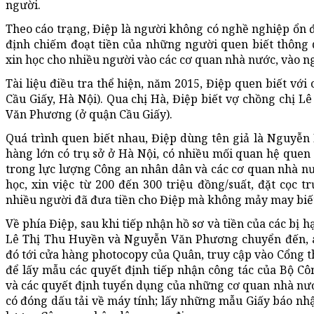
người.
Theo cáo trạng, Điệp là người không có nghề nghiệp ổn đị
định chiếm đoạt tiền của những người quen biết thông q
xin học cho nhiều người vào các cơ quan nhà nước, vào n
Tài liệu điều tra thể hiện, năm 2015, Điệp quen biết với
Cầu Giấy, Hà Nội). Qua chị Hà, Điệp biết vợ chồng chị 
Văn Phương (ở quận Cầu Giấy).
Quá trình quen biết nhau, Điệp dùng tên giả là Nguyễ
hàng lớn có trụ sở ở Hà Nội, có nhiều mối quan hệ quen b
trong lực lượng Công an nhân dân và các cơ quan nhà nư
học, xin việc từ 200 đến 300 triệu đồng/suất, đặt cọc t
nhiều người đã đưa tiền cho Điệp mà không mảy may biết
Về phía Điệp, sau khi tiếp nhận hồ sơ và tiền của các bị h
Lê Thị Thu Huyền và Nguyễn Văn Phương chuyển đến, anh
đó tới cửa hàng photocopy của Quân, truy cập vào Cổng t
để lấy mẫu các quyết định tiếp nhận công tác của Bộ Cô
và các quyết định tuyển dụng của những cơ quan nhà nước
có đóng dấu tải về máy tính; lấy những mẫu Giấy báo nhậ