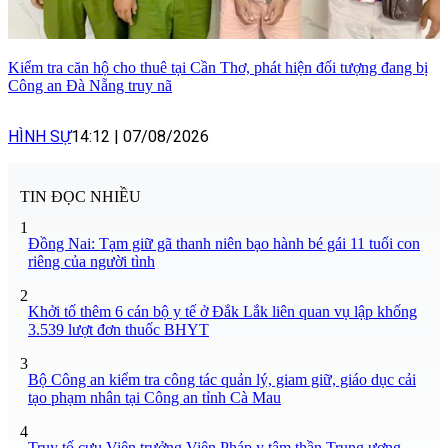
Kiểm tra căn hộ cho thuê tại Cần Thơ, phát hiện đối tượng đang bị
Công an Đà Nẵng truy nã
HÌNH SỰ
14:12
|
07/08/2026
TIN ĐỌC NHIỀU
1
Đồng Nai: Tạm giữ gã thanh niên bạo hành bé gái 11 tuổi con
riêng của người tình
2
Khởi tố thêm 6 cán bộ y tế ở Đắk Lắk liên quan vụ lập khống
3.539 lượt đơn thuốc BHYT
3
Bộ Công an kiểm tra công tác quản lý, giam giữ, giáo dục cải
tạo phạm nhân tại Công an tỉnh Cà Mau
4
Truy tố cựu Viện trưởng Viện Pháp y tâm thần Trung ương