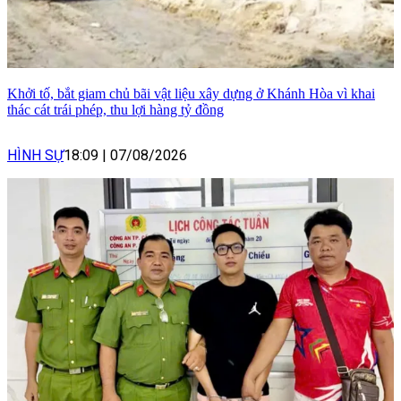
Khởi tố, bắt giam chủ bãi vật liệu xây dựng ở Khánh Hòa vì khai
thác cát trái phép, thu lợi hàng tỷ đồng
HÌNH SỰ
18:09
|
07/08/2026