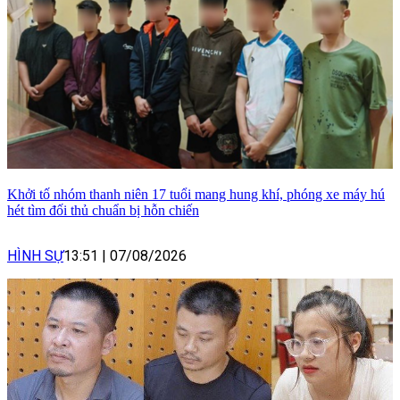
Khởi tố nhóm thanh niên 17 tuổi mang hung khí, phóng xe máy hú
hét tìm đối thủ chuẩn bị hỗn chiến
HÌNH SỰ
13:51
|
07/08/2026