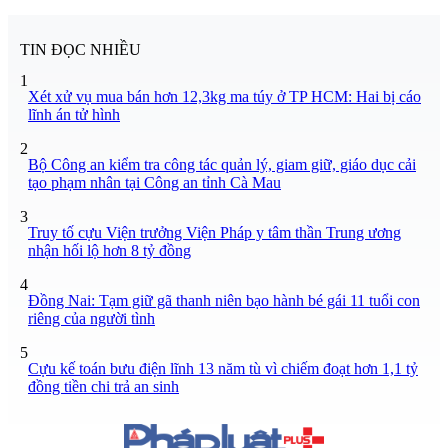
TIN ĐỌC NHIỀU
1
Xét xử vụ mua bán hơn 12,3kg ma túy ở TP HCM: Hai bị cáo
lĩnh án tử hình
2
Bộ Công an kiểm tra công tác quản lý, giam giữ, giáo dục cải
tạo phạm nhân tại Công an tỉnh Cà Mau
3
Truy tố cựu Viện trưởng Viện Pháp y tâm thần Trung ương
nhận hối lộ hơn 8 tỷ đồng
4
Đồng Nai: Tạm giữ gã thanh niên bạo hành bé gái 11 tuổi con
riêng của người tình
5
Cựu kế toán bưu điện lĩnh 13 năm tù vì chiếm đoạt hơn 1,1 tỷ
đồng tiền chi trả an sinh