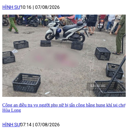
HÌNH SỰ
10:16
|
07/08/2026
Công an điều tra vụ người phụ nữ bị tấn công bằng hung khí tại chợ
Hòa Long
HÌNH SỰ
07:14
|
07/08/2026