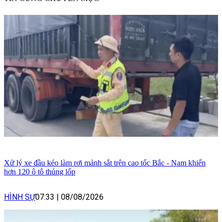
Xử lý xe đầu kéo làm rơi mảnh sắt trên cao tốc Bắc - Nam khiến
hơn 120 ô tô thủng lốp
HÌNH SỰ
07:33
|
08/08/2026