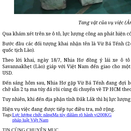
Tang vật của vụ việc (Ản
Qua khám xét trên xe ô tô, lực lượng công an phát hiện c
Bước đầu các đối tượng khai nhận tên là Vừ Bá Tếnh (24
quốc tịch Lào).
Theo lời khai, ngày 18/7, Nhia Hơ đồng ý lái xe ô 
Savannakhẹt (Lào) giáp với Việt Nam đến giao cho một
USD.
Đến sáng hôm sau, Nhia Hơ gặp Vừ Bá Tếnh đang đợi bê
chở sẵn 2 tạ ma túy đá rồi cùng di chuyển về TP HCM the
Tuy nhiên, khi đến địa phận tỉnh Đắk Lắk thì bị lực lượng
Hiện vụ việc đang được tiếp tục điều tra, mở rộng.
Tags:
Lực lượng chức năng
Ma túy đá
làm rõ hành vi
200KG
pháp luật Việt Nam
TIN CÙNG CHUYÊN MỤC