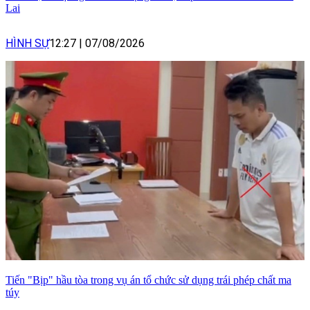
Lai
HÌNH SỰ
12:27
|
07/08/2026
Tiến "Bịp" hầu tòa trong vụ án tổ chức sử dụng trái phép chất ma
túy