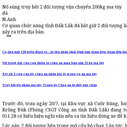
Nổ súng truy bắt 2 đối tượng vận chuyển 200kg ma túy
đá
N.Anh
Cơ quan chức năng tỉnh Đắk Lắk đã bắt giữ 2 đối tượng l
xảy ra trên địa bàn.
Cụ ông mất 120 triệu đồng vì... bị lừa nhận phải lệnh tạm giam liên quan đến b
Vết trượt dài của cựu thiếu tá công an mua bán gần 22 kg ma túy
Xét xử 2 cựu cán bộ công an nhận hối lộ trong vụ án ma túy
Truy bắt tội phạm ma túy, Trung úy Công an bị đứt gân chân
Trước đó, trưa ngày 20/7, tại khu vực xã Cuôr Đăng, h
Krông Búk (Phòng CSGT Công an tỉnh Đắk Lắk) đang tu
051.28 có biểu hiện nghi vấn nên ra tín hiệu dừng xe để k
Lúc này, 2 đối tượng bên trong mở cửa bỏ chạy. Lập tức, 