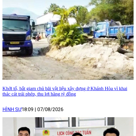
Khởi tố, bắt giam chủ bãi vật liệu xây dựng ở Khánh Hòa vì khai
thác cát trái phép, thu lợi hàng tỷ đồng
HÌNH SỰ
18:09
|
07/08/2026