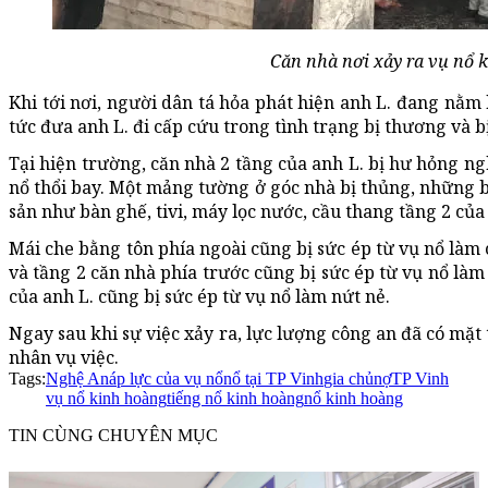
Căn nhà nơi xảy ra vụ nổ 
Khi tới nơi, người dân tá hỏa phát hiện anh L. đang nằm
tức đưa anh L. đi cấp cứu trong tình trạng bị thương và 
Tại hiện trường, căn nhà 2 tầng của anh L. bị hư hỏng n
nổ thổi bay. Một mảng tường ở góc nhà bị thủng, những b
sản như bàn ghế, tivi, máy lọc nước, cầu thang tầng 2 củ
Mái che bằng tôn phía ngoài cũng bị sức ép từ vụ nổ làm 
và tầng 2 căn nhà phía trước cũng bị sức ép từ vụ nổ làm
của anh L. cũng bị sức ép từ vụ nổ làm nứt nẻ.
Ngay sau khi sự việc xảy ra, lực lượng công an đã có mặt
nhân vụ việc.
Tags:
Nghệ An
áp lực của vụ nổ
nổ tại TP Vinh
gia chủ
nợ
TP Vinh
vụ nổ kinh hoàng
tiếng nổ kinh hoàng
nổ kinh hoàng
TIN CÙNG CHUYÊN MỤC