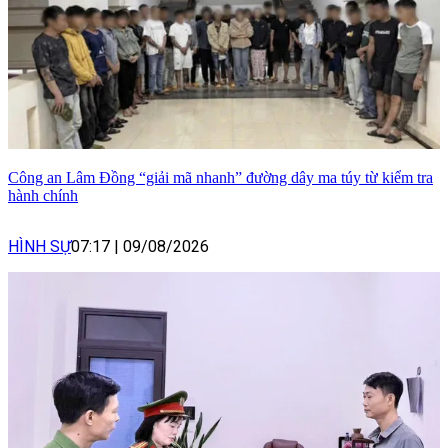
Công an Lâm Đồng “giải mã nhanh” đường dây ma túy từ kiểm tra
hành chính
HÌNH SỰ
07:17
|
09/08/2026