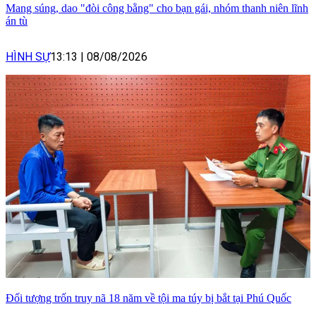
Mang súng, dao "đòi công bằng" cho bạn gái, nhóm thanh niên lĩnh
án tù
HÌNH SỰ
13:13
|
08/08/2026
Đối tượng trốn truy nã 18 năm về tội ma túy bị bắt tại Phú Quốc