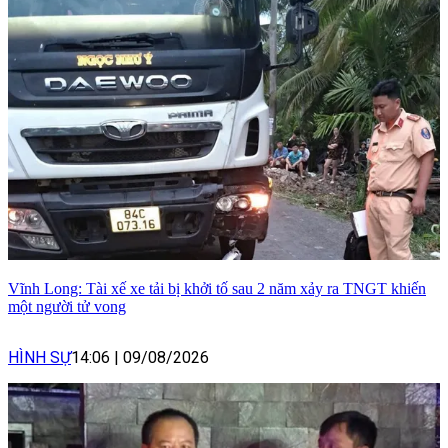
Vĩnh Long: Tài xế xe tải bị khởi tố sau 2 năm xảy ra TNGT khiến
một người tử vong
HÌNH SỰ
14:06
|
09/08/2026