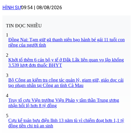
HÌNH SỰ
09:54
|
08/08/2026
TIN ĐỌC NHIỀU
1
Đồng Nai: Tạm giữ gã thanh niên bạo hành bé gái 11 tuổi con
riêng của người tình
2
Khởi tố thêm 6 cán bộ y tế ở Đắk Lắk liên quan vụ lập khống
3.539 lượt đơn thuốc BHYT
3
Bộ Công an kiểm tra công tác quản lý, giam giữ, giáo dục cải
tạo phạm nhân tại Công an tỉnh Cà Mau
4
Truy tố cựu Viện trưởng Viện Pháp y tâm thần Trung ương
nhận hối lộ hơn 8 tỷ đồng
5
Cựu kế toán bưu điện lĩnh 13 năm tù vì chiếm đoạt hơn 1,1 tỷ
đồng tiền chi trả an sinh