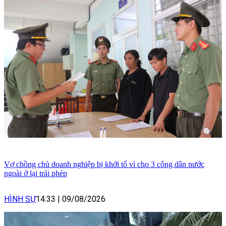
Vợ chồng chủ doanh nghiệp bị khởi tố vì cho 3 công dân nước
ngoài ở lại trái phép
HÌNH SỰ
14:33
|
09/08/2026