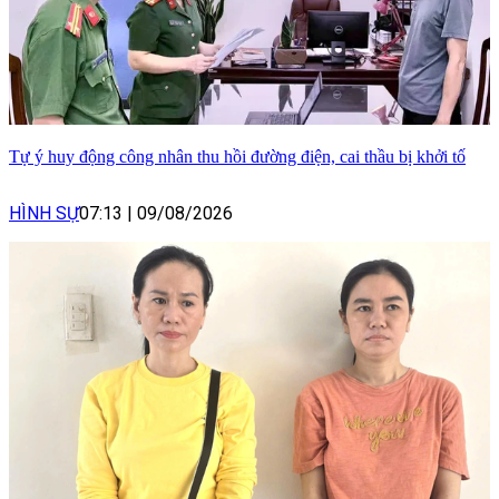
Tự ý huy động công nhân thu hồi đường điện, cai thầu bị khởi tố
HÌNH SỰ
07:13
|
09/08/2026