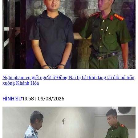
Nghi phạm vụ giết người ở Đồng Nai bị bắt khi đang lái ôtô bỏ trốn
xuống Khánh Hòa
HÌNH SỰ
13:58
|
09/08/2026