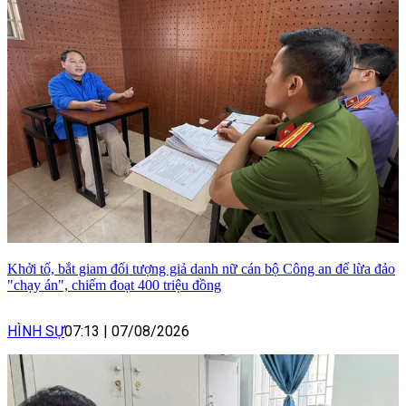
Khởi tố, bắt giam đối tượng giả danh nữ cán bộ Công an để lừa đảo
"chạy án", chiếm đoạt 400 triệu đồng
HÌNH SỰ
07:13
|
07/08/2026