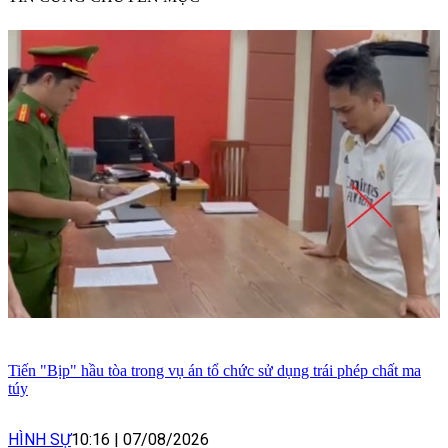
Tiến "Bịp" hầu tòa trong vụ án tổ chức sử dụng trái phép chất ma
túy
HÌNH SỰ
10:16
|
07/08/2026