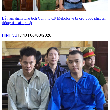
Bắt tạm giam Chủ tịch Công ty CP Mekolor vì bị cáo buộc phát tán
thông tin sai sự thật
HÌNH SỰ
13:43
|
06/08/2026