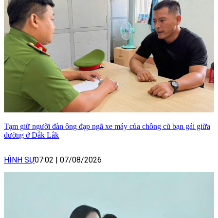
Tạm giữ người đàn ông đạp ngã xe máy của chồng cũ bạn gái giữa
đường ở Đắk Lắk
HÌNH SỰ
07:02
|
07/08/2026