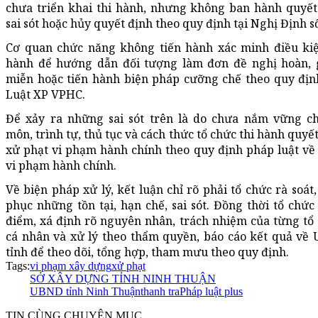
chưa triển khai thi hành, nhưng không ban hành quyết
sai sót hoặc hủy quyết định theo quy định tại Nghị Định số
Cơ quan chức năng không tiến hành xác minh điều kiệ
hành để hướng dẫn đối tượng làm đơn đề nghị hoàn, 
miễn hoặc tiến hành biện pháp cưỡng chế theo quy địn
Luật XP VPHC.
Để xảy ra những sai sót trên là do chưa nắm vững c
môn, trình tự, thủ tục và cách thức tổ chức thi hành quyế
xử phạt vi phạm hành chính theo quy định pháp luật về 
vi phạm hành chính.
Về biện pháp xử lý, kết luận chỉ rõ phải tổ chức rà soát
phục những tồn tại, hạn chế, sai sót. Đồng thời tổ chức
điểm, xá định rõ nguyên nhân, trách nhiệm của từng tổ 
cá nhân và xử lý theo thẩm quyền, báo cáo kết quả về
tỉnh để theo dõi, tổng hợp, tham mưu theo quy định.
Tags:
vi phạm xây dựng
xử phạt
SỞ XÂY DỰNG TỈNH NINH THUẬN
UBND tỉnh Ninh Thuận
thanh tra
Pháp luật plus
TIN CÙNG CHUYÊN MỤC