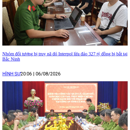
Nhóm đối tượng bị truy nã đỏ Interpol lừa đảo 327 tỷ đồng bị bắt tại
Bắc Ninh
HÌNH SỰ
20:06
|
06/08/2026