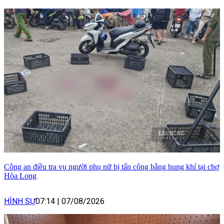
Công an điều tra vụ người phụ nữ bị tấn công bằng hung khí tại chợ
Hòa Long
HÌNH SỰ
07:14
|
07/08/2026