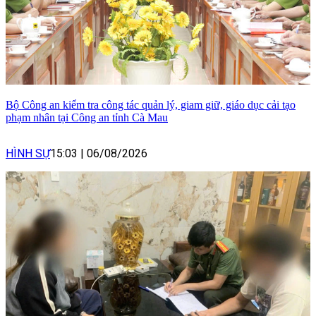
Bộ Công an kiểm tra công tác quản lý, giam giữ, giáo dục cải tạo
phạm nhân tại Công an tỉnh Cà Mau
HÌNH SỰ
15:03
|
06/08/2026