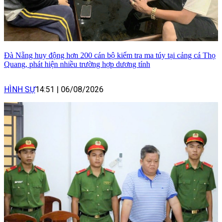
Đà Nẵng huy động hơn 200 cán bộ kiểm tra ma túy tại cảng cá Thọ
Quang, phát hiện nhiều trường hợp dương tính
HÌNH SỰ
14:51
|
06/08/2026