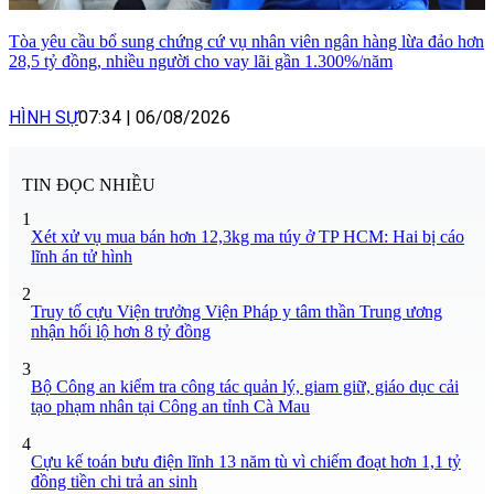
Tòa yêu cầu bổ sung chứng cứ vụ nhân viên ngân hàng lừa đảo hơn
28,5 tỷ đồng, nhiều người cho vay lãi gần 1.300%/năm
HÌNH SỰ
07:34
|
06/08/2026
TIN ĐỌC NHIỀU
1
Xét xử vụ mua bán hơn 12,3kg ma túy ở TP HCM: Hai bị cáo
lĩnh án tử hình
2
Truy tố cựu Viện trưởng Viện Pháp y tâm thần Trung ương
nhận hối lộ hơn 8 tỷ đồng
3
Bộ Công an kiểm tra công tác quản lý, giam giữ, giáo dục cải
tạo phạm nhân tại Công an tỉnh Cà Mau
4
Cựu kế toán bưu điện lĩnh 13 năm tù vì chiếm đoạt hơn 1,1 tỷ
đồng tiền chi trả an sinh