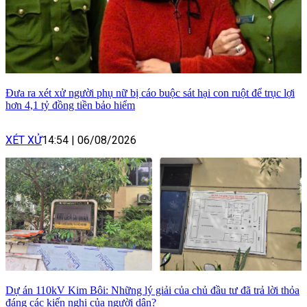
Đưa ra xét xử người phụ nữ bị cáo buộc sát hại con ruột để trục lợi
hơn 4,1 tỷ đồng tiền bảo hiểm
XÉT XỬ
14:54
|
06/08/2026
Dự án 110kV Kim Bôi: Những lý giải của chủ đầu tư đã trả lời thỏa
đáng các kiến nghị của người dân?