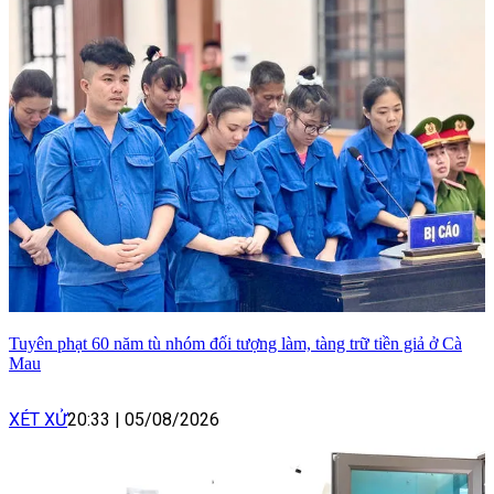
Tuyên phạt 60 năm tù nhóm đối tượng làm, tàng trữ tiền giả ở Cà
Mau
XÉT XỬ
20:33
|
05/08/2026