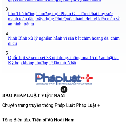
3
Phó Thủ tướng Thường trực Phạm Gia Túc: Phát huy sức
mạnh toàn dân, xây dựng Phú Quốc thành đơn vị kiểu mẫu về
an ninh, trật tự
4
Ninh Bình xử lý nghiêm hành vi săn bắt chim hoang dã, chim
di cư
5
Quốc hội sẽ xem xét 33 nội dung, thông qua 15 dự án luật tại
Kỳ họp không thường lệ lần thứ Nhất
BÁO PHÁP LUẬT VIỆT NAM
Chuyên trang truyền thông Pháp Luật Pháp Luật +
Tổng Biên tập:
Tiến sĩ Vũ Hoài Nam