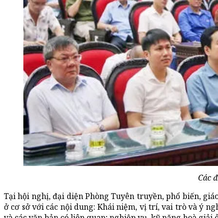
Các đ
Tại hội nghị, đại diện Phòng Tuyên truyền, phổ biến, giá
ở cơ sở với các nội dung: Khái niệm, vị trí, vai trò và ý n
và các văn bản có liên quan; nghiệp vụ, kỹ năng hoà giải ở