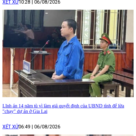
XÉT XỬ
10:28
|
06/08/2026
Lĩnh án 14 năm tù vì làm giả quyết định của UBND tỉnh để lừa
"chạy" dự án ở Gia Lai
XÉT XỬ
06:49
|
06/08/2026