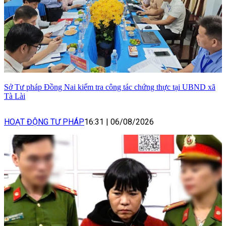
Sở Tư pháp Đồng Nai kiểm tra công tác chứng thực tại UBND xã
Tà Lài
HOẠT ĐỘNG TƯ PHÁP
16:31
|
06/08/2026