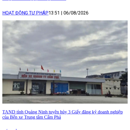
HOẠT ĐỘNG TƯ PHÁP
13:51
|
06/08/2026
TAND tỉnh Quảng Ninh tuyên hủy 3 Giấy đăng ký doanh nghiệp
của Bến xe Trung tâm Cẩm Phả