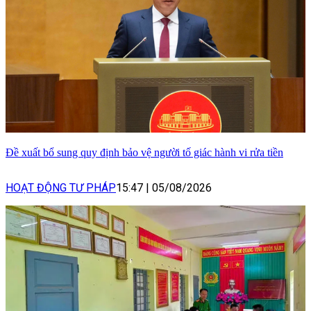
Đề xuất bổ sung quy định bảo vệ người tố giác hành vi rửa tiền
HOẠT ĐỘNG TƯ PHÁP
15:47
|
05/08/2026