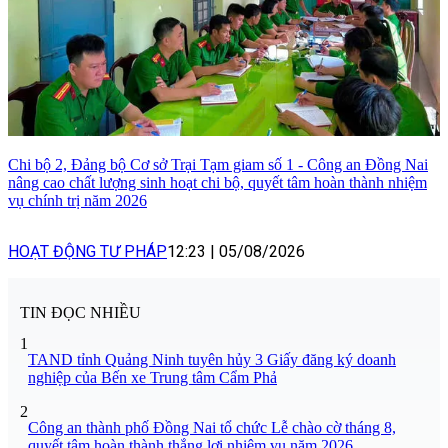
Chi bộ 2, Đảng bộ Cơ sở Trại Tạm giam số 1 - Công an Đồng Nai
nâng cao chất lượng sinh hoạt chi bộ, quyết tâm hoàn thành nhiệm
vụ chính trị năm 2026
HOẠT ĐỘNG TƯ PHÁP
12:23
|
05/08/2026
TIN ĐỌC NHIỀU
1
TAND tỉnh Quảng Ninh tuyên hủy 3 Giấy đăng ký doanh
nghiệp của Bến xe Trung tâm Cẩm Phả
2
Công an thành phố Đồng Nai tổ chức Lễ chào cờ tháng 8,
quyết tâm hoàn thành thắng lợi nhiệm vụ năm 2026