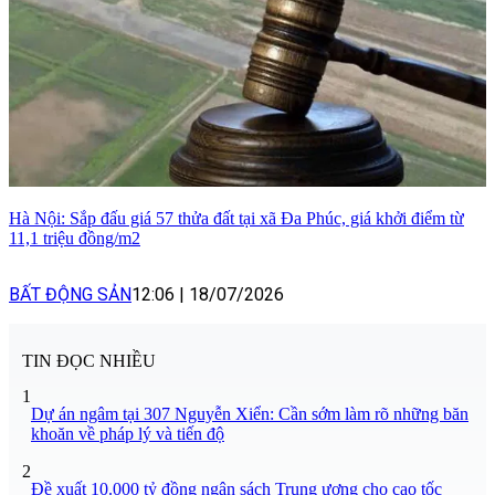
Hà Nội: Sắp đấu giá 57 thửa đất tại xã Đa Phúc, giá khởi điểm từ
11,1 triệu đồng/m2
BẤT ĐỘNG SẢN
12:06
|
18/07/2026
TIN ĐỌC NHIỀU
1
Dự án ngâm tại 307 Nguyễn Xiển: Cần sớm làm rõ những băn
khoăn về pháp lý và tiến độ
2
Đề xuất 10.000 tỷ đồng ngân sách Trung ương cho cao tốc