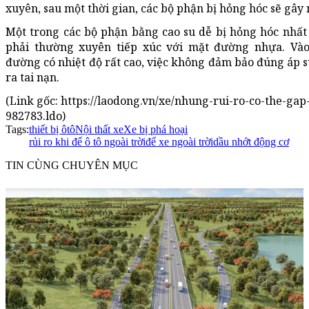
xuyên, sau một thời gian, các bộ phận bị hỏng hóc sẽ gâ
Một trong các bộ phận bằng cao su dễ bị hỏng hóc nhất 
phải thường xuyên tiếp xúc với mặt đường nhựa. Và
đường có nhiệt độ rất cao, việc không đảm bảo đúng áp su
ra tai nạn.
(Link gốc: https://laodong.vn/xe/nhung-rui-ro-co-the-gap
982783.ldo)
Tags:
thiết bị ôtô
Nội thất xe
Xe bị phá hoại
rủi ro khi để ô tô ngoài trời
để xe ngoài trời
dầu nhớt động cơ
TIN CÙNG CHUYÊN MỤC