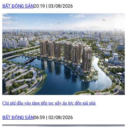
BẤT ĐỘNG SẢN
20:19
|
03/08/2026
Chi phí đầu vào tăng tiếp tục gây áp lực đến giá nhà
BẤT ĐỘNG SẢN
06:59
|
02/08/2026