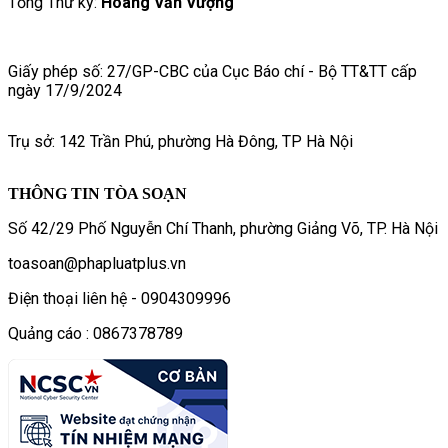
Tổng Thư ký:
Hoàng Văn Vượng
Giấy phép số: 27/GP-CBC của Cục Báo chí - Bộ TT&TT cấp
ngày 17/9/2024
Trụ sở: 142 Trần Phú, phường Hà Đông, TP Hà Nội
THÔNG TIN TÒA SOẠN
Số 42/29 Phố Nguyễn Chí Thanh, phường Giảng Võ, TP. Hà Nội
toasoan@phapluatplus.vn
Điện thoại liên hệ - 0904309996
Quảng cáo : 0867378789