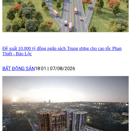
Đề xuất 10.000 tỷ đồng ngân sách Trung ương cho cao tốc Phan
Thiết - Bảo Lộc
BẤT ĐỘNG SẢN
18:01
|
07/08/2026