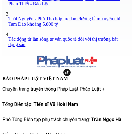
Phan Thiết - Bảo Lộc
3
Thái Nguyên - Phú Thọ hợp lực làm đường hầm xuyên núi
Tam Đảo khoảng 5.800 tỷ
4
Tác động từ làn sóng tư vấn quốc tế đối với thị trường bất
động sản
BÁO PHÁP LUẬT VIỆT NAM
Chuyên trang truyền thông Pháp Luật Pháp Luật +
Tổng Biên tập:
Tiến sĩ Vũ Hoài Nam
Phó Tổng Biên tập phụ trách chuyên trang:
Trần Ngọc Hà