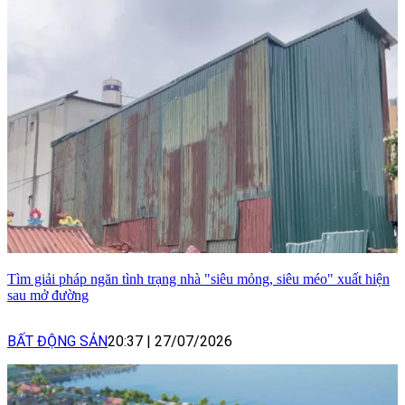
Tìm giải pháp ngăn tình trạng nhà "siêu mỏng, siêu méo" xuất hiện
sau mở đường
BẤT ĐỘNG SẢN
20:37
|
27/07/2026