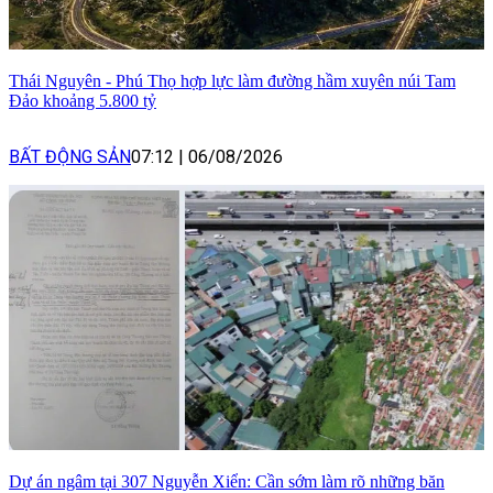
Thái Nguyên - Phú Thọ hợp lực làm đường hầm xuyên núi Tam
Đảo khoảng 5.800 tỷ
BẤT ĐỘNG SẢN
07:12
|
06/08/2026
Dự án ngâm tại 307 Nguyễn Xiển: Cần sớm làm rõ những băn