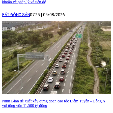
khoăn về pháp lý và tiến độ
BẤT ĐỘNG SẢN
07:25
|
05/08/2026
Ninh Bình đề xuất xây dựng đoạn cao tốc Liêm Tuyền - Đông A
với tổng vốn 11.500 tỷ đồng