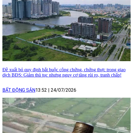
Đề xuất bỏ quy định bắt buộc công chứng, chứng thực trong giao
dịch BĐS: Giảm thủ tục nhưng nguy cơ tăng rủi ro, tranh chấp!
BẤT ĐỘNG SẢN
13:52
|
24/07/2026