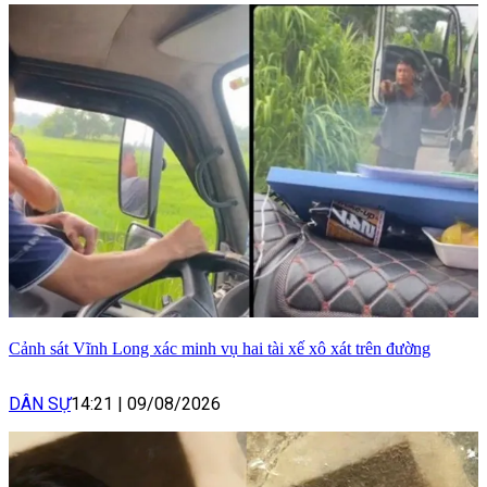
Cảnh sát Vĩnh Long xác minh vụ hai tài xế xô xát trên đường
DÂN SỰ
14:21
|
09/08/2026