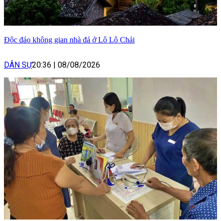
Độc đáo không gian nhà đá ở Lô Lô Chải
DÂN SỰ
20:36
|
08/08/2026