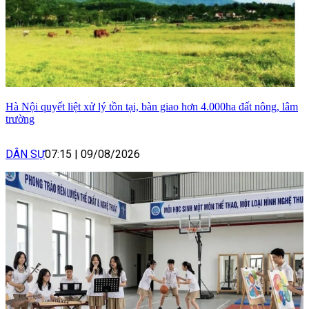
Hà Nội quyết liệt xử lý tồn tại, bàn giao hơn 4.000ha đất nông, lâm
trường
DÂN SỰ
07:15
|
09/08/2026