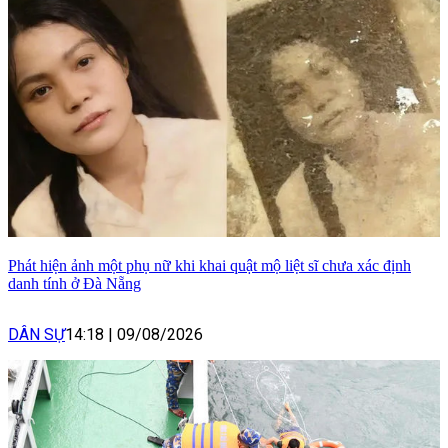
Phát hiện ảnh một phụ nữ khi khai quật mộ liệt sĩ chưa xác định
danh tính ở Đà Nẵng
DÂN SỰ
14:18
|
09/08/2026