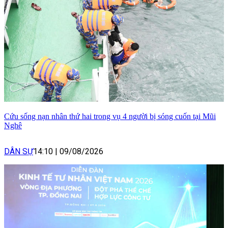
Cứu sống nạn nhân thứ hai trong vụ 4 người bị sóng cuốn tại Mũi
Nghê
DÂN SỰ
14:10
|
09/08/2026