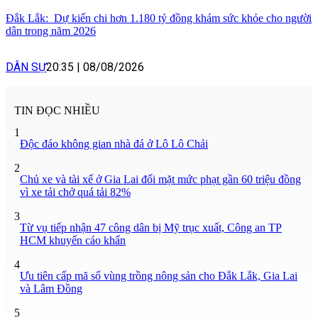
Đắk Lắk: Dự kiến chi hơn 1.180 tỷ đồng khám sức khỏe cho người
dân trong năm 2026
DÂN SỰ
20:35
|
08/08/2026
TIN ĐỌC NHIỀU
1
Độc đáo không gian nhà đá ở Lô Lô Chải
2
Chủ xe và tài xế ở Gia Lai đối mặt mức phạt gần 60 triệu đồng
vì xe tải chở quá tải 82%
3
Từ vụ tiếp nhận 47 công dân bị Mỹ trục xuất, Công an TP
HCM khuyến cáo khẩn
4
Ưu tiên cấp mã số vùng trồng nông sản cho Đắk Lắk, Gia Lai
và Lâm Đồng
5