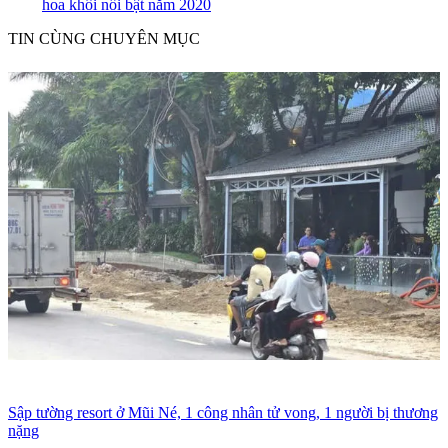
hoa khôi nổi bật năm 2020
TIN CÙNG CHUYÊN MỤC
Sập tường resort ở Mũi Né, 1 công nhân tử vong, 1 người bị thương
nặng