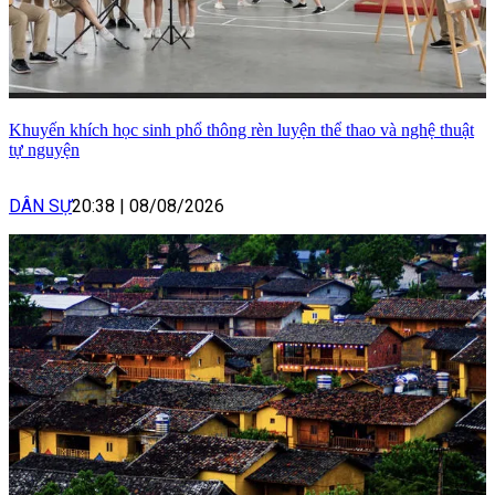
Khuyến khích học sinh phổ thông rèn luyện thể thao và nghệ thuật
tự nguyện
DÂN SỰ
20:38
|
08/08/2026