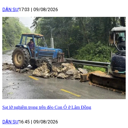
DÂN SỰ
17:03
|
09/08/2026
Sạt lở nghiêm trọng trên đèo Con Ó ở Lâm Đồng
DÂN SỰ
16:45
|
09/08/2026