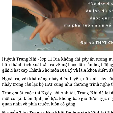
Huỳnh Trang Nhi - lớp 11 Địa không chỉ gây ấn tượng m
hữu thành tích xuất sắc cả về mặt học tập lẫn hoạt độn
giải Nhất cấp Thành Phố môn Địa Lý và là Á khoa điểm đ
Ngoài ra, với khả năng nhảy điêu luyện, nữ sinh này c
nhảy trong câu lạc bộ HAT cũng như chương trình nghệ t
Trong suốt cuộc thi Ngày hội Anh tài, Trang Nhi để lại 
một cô gái kiên định, nỗ lực, không bao giờ được gục n
quan nhìn về phía trước, luôn cố gắng.
Nguyễn Thu Trang - Hoa khôi Du học sinh Việt tại N