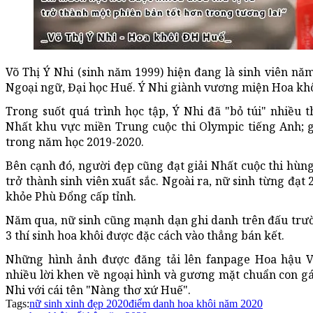
Võ Thị Ý Nhi (sinh năm 1999) hiện đang là sinh viên nă
Ngoại ngữ, Đại học Huế. Ý Nhi giành vương miện Hoa kh
Trong suốt quá trình học tập, Ý Nhi đã "bỏ túi" nhiều t
Nhất khu vực miền Trung cuộc thi Olympic tiếng Anh; g
trong năm học 2019-2020.
Bên cạnh đó, người đẹp cũng đạt giải Nhất cuộc thi hùn
trở thành sinh viên xuất sắc. Ngoài ra, nữ sinh từng đạt
khỏe Phù Đổng cấp tỉnh.
Năm qua, nữ sinh cũng mạnh dạn ghi danh trên đấu trườ
3 thí sinh hoa khôi được đặc cách vào thẳng bán kết.
Những hình ảnh được đăng tải lên fanpage Hoa hậu V
nhiều lời khen về ngoại hình và gương mặt chuẩn con gá
Nhi với cái tên "Nàng thơ xứ Huế".
Tags:
nữ sinh xinh đẹp 2020
điểm danh hoa khôi năm 2020