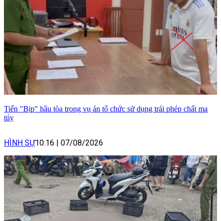
Tiến "Bịp" hầu tòa trong vụ án tổ chức sử dụng trái phép chất ma
túy
HÌNH SỰ
10:16
|
07/08/2026