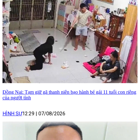
Đồng Nai: Tạm giữ gã thanh niên bạo hành bé gái 11 tuổi con riêng
của người tình
HÌNH SỰ
12:29
|
07/08/2026