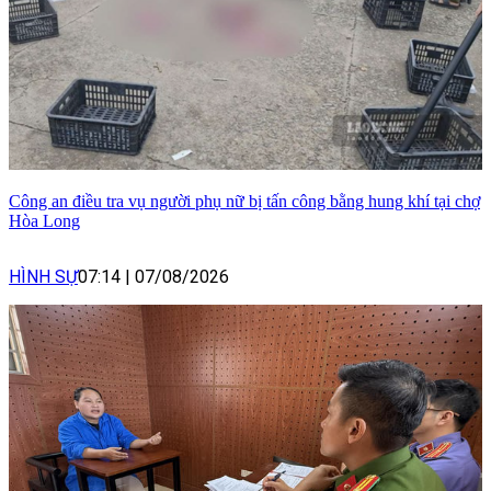
Công an điều tra vụ người phụ nữ bị tấn công bằng hung khí tại chợ
Hòa Long
HÌNH SỰ
07:14
|
07/08/2026