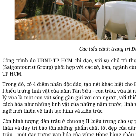
Các tiểu cảnh trang trí 
Công trình do UBND TP HCM chỉ đạo, với sự chủ trì thự
(Saigontourist Group) phối hợp với các sở, ban, ngành c
TP HCM.
Trong đó, có 4 điểm nhấn độc đáo, tạo nét khác biệt c
I biểu trưng linh vật của năm Tân Sửu - con trâu, vừa là
lý vừa là một con vật sống gần gũi với con người, với th
cách hóa như những linh vật của những năm trước, linh 
ngữ mới thiên về tính tạo hình và kiến trúc.
Còn hình tượng đàn trâu ở chương II biểu trưng cho sự ph
thần và duy trì bảo tồn những phẩm chất tốt đẹp của dân
trâu - một đặc trưng văn hóa của vùng Đồng bằng châu t