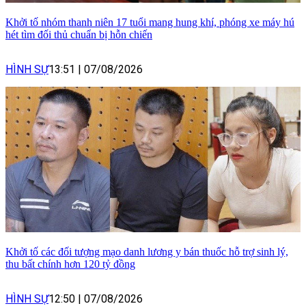
Khởi tố nhóm thanh niên 17 tuổi mang hung khí, phóng xe máy hú
hét tìm đối thủ chuẩn bị hỗn chiến
HÌNH SỰ
13:51
|
07/08/2026
Khởi tố các đối tượng mạo danh lương y bán thuốc hỗ trợ sinh lý,
thu bất chính hơn 120 tỷ đồng
HÌNH SỰ
12:50
|
07/08/2026