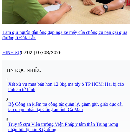
Tạm giữ người đàn ông đạp ngã xe máy của chồng cũ bạn gái giữa
đường ở Đắk Lắk
HÌNH SỰ
07:02
|
07/08/2026
TIN ĐỌC NHIỀU
1
Xét xử vụ mua bán hơn 12,3kg ma túy ở TP HCM: Hai bị cáo
lĩnh án tử hình
2
Bộ Công an kiểm tra công tác quản lý, giam giữ, giáo dục cải
tạo phạm nhân tại Công an tỉnh Cà Mau
3
Truy tố cựu Viện trưởng Viện Pháp y tâm thần Trung ương
nhận hối lộ hơn 8 tỷ đồng