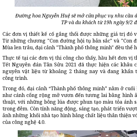
Đường hoa Nguyễn Huệ sẽ mở cửa phục vụ nhu cầu d
TP và du khách từ 19h ngày 9/2 đ
Các đơn vị thiết kế cố gắng thổi được những giá trị đó v
Từ những chương "Con đường hội tụ bản sắc" và "Con đ
Mùa len trâu, đại cảnh "Thành phố thông minh" đều thể h
Thực tế tại các đơn vị thi công cho thấy, hầu hết đơn v
Tết Nguyên đán Tân Sửu 2021 đã thực hiện các khâu ch
nguyên vật liệu từ khoảng 2 tháng nay và đang khẩn
công trình.
Trong đó, đại cảnh “Thành phố thông minh” nằm ở cuối
như cánh cổng rộng mở vươn đến tương lai bằng hình ả
thuật, với những bông lúa được phun tạo màu tỏa ánh sá
trong đêm. Còn tính năng động, sáng tạo, phát triển vư
ảnh những khối nhà tạo hình bằng chất liệu thân thiện v
của công nghệ 4.0.