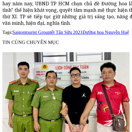
hay năm nay, UBND TP HCM chọn chủ đề Đường hoa là
tình" thể hiện khát vọng, quyết tâm mạnh mẽ thực hiện t
thứ XI. TP sẽ tiếp tục giữ những giá trị sáng tạo, năng
văn minh, hiện đại, nghĩa tình.
Tags:
Saigontourist Group
tết Tân Sửu 2021
Đường hoa Nguyễn Huệ
TIN CÙNG CHUYÊN MỤC