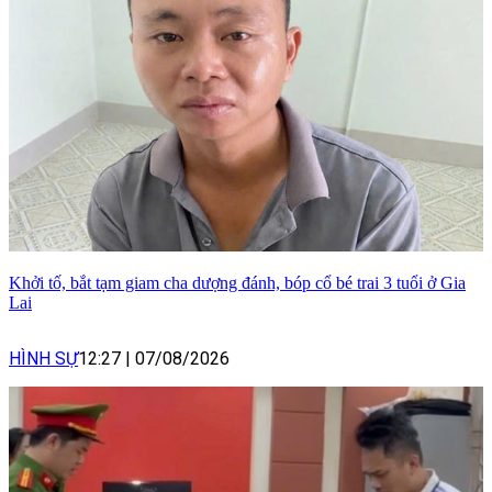
Khởi tố, bắt tạm giam cha dượng đánh, bóp cổ bé trai 3 tuổi ở Gia
Lai
HÌNH SỰ
12:27
|
07/08/2026