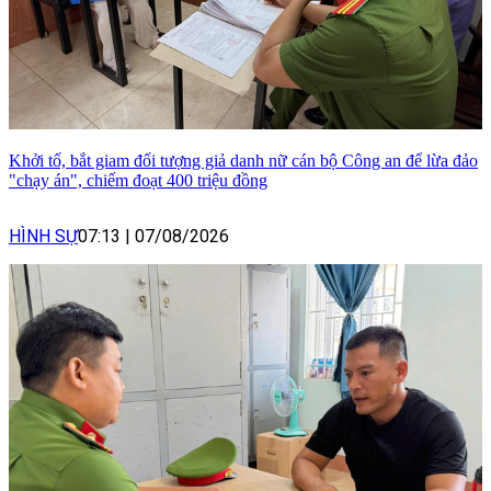
Khởi tố, bắt giam đối tượng giả danh nữ cán bộ Công an để lừa đảo
"chạy án", chiếm đoạt 400 triệu đồng
HÌNH SỰ
07:13
|
07/08/2026