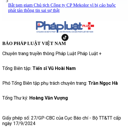
5
Bắt tạm giam Chủ tịch Công ty CP Mekolor vì bị cáo buộc
phát tán thông tin sai sự thật
BÁO PHÁP LUẬT VIỆT NAM
Chuyên trang truyền thông Pháp Luật Pháp Luật +
Tổng Biên tập:
Tiến sĩ Vũ Hoài Nam
Phó Tổng Biên tập phụ trách chuyên trang:
Trần Ngọc Hà
Tổng Thư ký:
Hoàng Văn Vượng
Giấy phép số: 27/GP-CBC của Cục Báo chí - Bộ TT&TT cấp
ngày 17/9/2024