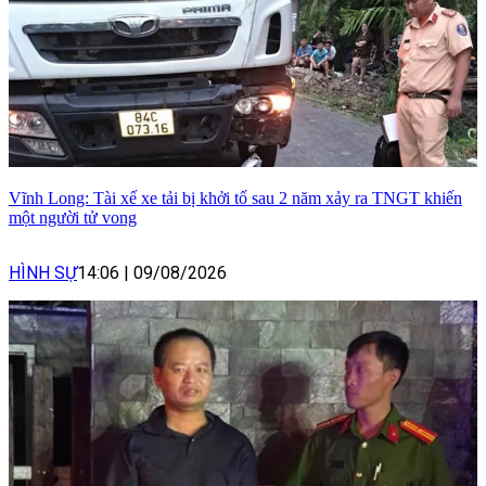
Vĩnh Long: Tài xế xe tải bị khởi tố sau 2 năm xảy ra TNGT khiến
một người tử vong
HÌNH SỰ
14:06
|
09/08/2026