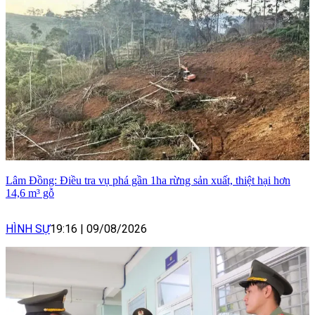
Lâm Đồng: Điều tra vụ phá gần 1ha rừng sản xuất, thiệt hại hơn
14,6 m³ gỗ
HÌNH SỰ
19:16
|
09/08/2026