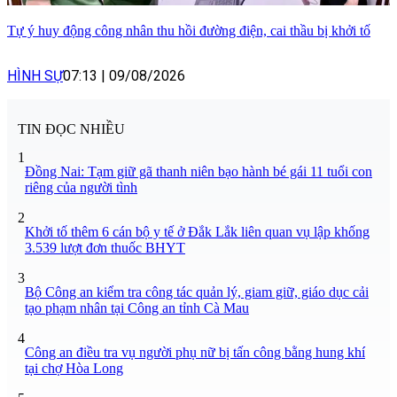
Tự ý huy động công nhân thu hồi đường điện, cai thầu bị khởi tố
HÌNH SỰ
07:13
|
09/08/2026
TIN ĐỌC NHIỀU
1
Đồng Nai: Tạm giữ gã thanh niên bạo hành bé gái 11 tuổi con
riêng của người tình
2
Khởi tố thêm 6 cán bộ y tế ở Đắk Lắk liên quan vụ lập khống
3.539 lượt đơn thuốc BHYT
3
Bộ Công an kiểm tra công tác quản lý, giam giữ, giáo dục cải
tạo phạm nhân tại Công an tỉnh Cà Mau
4
Công an điều tra vụ người phụ nữ bị tấn công bằng hung khí
tại chợ Hòa Long