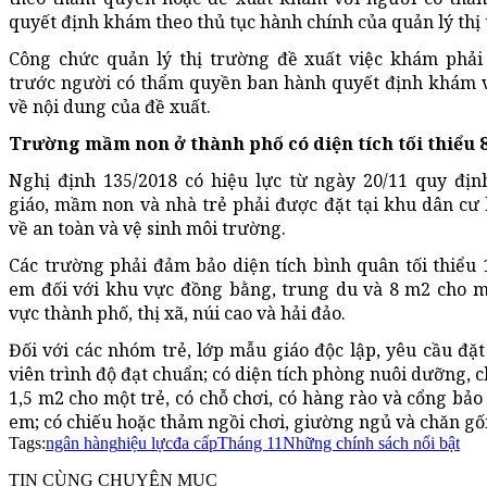
quyết định khám theo thủ tục hành chính của quản lý thị
Công chức quản lý thị trường đề xuất việc khám phải
trước người có thẩm quyền ban hành quyết định khám v
về nội dung của đề xuất.
Trường mầm non ở thành phố có diện tích tối thiểu 
Nghị định 135/2018 có hiệu lực từ ngày 20/11 quy đị
giáo, mầm non và nhà trẻ phải được đặt tại khu dân cư
về an toàn và vệ sinh môi trường.
Các trường phải đảm bảo diện tích bình quân tối thiểu
em đối với khu vực đồng bằng, trung du và 8 m2 cho mộ
vực thành phố, thị xã, núi cao và hải đảo.
Đối với các nhóm trẻ, lớp mẫu giáo độc lập, yêu cầu đặt 
viên trình độ đạt chuẩn; có diện tích phòng nuôi dưỡng, c
1,5 m2 cho một trẻ, có chỗ chơi, có hàng rào và cổng bảo
em; có chiếu hoặc thảm ngồi chơi, giường ngủ và chăn gố
Tags:
ngân hàng
hiệu lực
đa cấp
Tháng 11
Những chính sách nổi bật
TIN CÙNG CHUYÊN MỤC