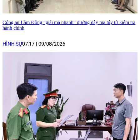
Công an Lâm Đồng “giải mã nhanh” đường dây ma túy từ kiểm tra
hành chính
HÌNH SỰ
07:17
|
09/08/2026