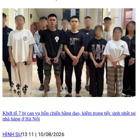
Khởi tố 7 bị can vụ hỗn chiến bằng dao, kiếm trong tiệc sinh nhật tại
nhà hàng ở Hà Nội
HÌNH SỰ
13:11
|
10/08/2026