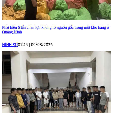
Phát hiện 6 tấn chân lợn không rõ nguồn gốc trong một kho hàng ở
Quảng Ninh
HÌNH SỰ
07:45
|
09/08/2026