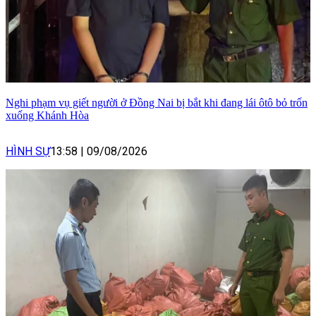
Nghi phạm vụ giết người ở Đồng Nai bị bắt khi đang lái ôtô bỏ trốn
xuống Khánh Hòa
HÌNH SỰ
13:58
|
09/08/2026