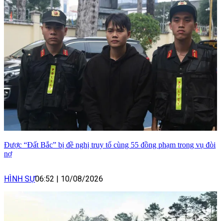
Được “Đất Bắc” bị đề nghị truy tố cùng 55 đồng phạm trong vụ đòi
nợ
HÌNH SỰ
06:52
|
10/08/2026