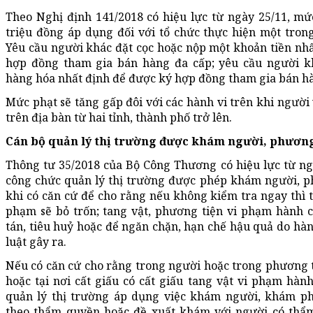
Theo Nghị định 141/2018 có hiệu lực từ ngày 25/11, mứ
triệu đồng áp dụng đối với tổ chức thực hiện một tron
Yêu cầu người khác đặt cọc hoặc nộp một khoản tiền nh
hợp đồng tham gia bán hàng đa cấp; yêu cầu người k
hàng hóa nhất định để được ký hợp đồng tham gia bán hà
Mức phạt sẽ tăng gấp đôi với các hành vi trên khi người
trên địa bàn từ hai tỉnh, thành phố trở lên.
Cán bộ quản lý thị trường được khám người, phương
Thông tư 35/2018 của Bộ Công Thương có hiệu lực từ ng
công chức quản lý thị trường được phép khám người, ph
khi có căn cứ để cho rằng nếu không kiểm tra ngay thì t
phạm sẽ bỏ trốn; tang vật, phương tiện vi phạm hành c
tán, tiêu huỷ hoặc để ngăn chặn, hạn chế hậu quả do hà
luật gây ra.
Nếu có căn cứ cho rằng trong người hoặc trong phương ti
hoặc tại nơi cất giấu có cất giấu tang vật vi phạm hàn
quản lý thị trường áp dụng việc khám người, khám ph
theo thẩm quyền hoặc đề xuất khám với người có thẩ