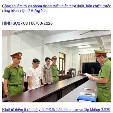
Công an làm rõ vụ nhóm thanh thiếu niên rượt đuổi, hỗn chiến trước
cổng bệnh viện ở Hưng Yên
HÌNH SỰ
07:08
|
06/08/2026
Khởi tố thêm 6 cán bộ y tế ở Đắk Lắk liên quan vụ lập khống 3.539