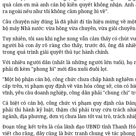
quà cảm ơn mà anh cán bộ kiên quyết không nhận. Anh ấ
ra ngoài nếu như tôi không cầm phong bì về".
Câu chuyện này đúng là đã phát đi tín hiệu mừng về một
bộ máy Nhà nước: vừa hồng vừa chuyên, vừa giỏi chuyên
Tuy nhiên, tôi sau khi nghe xong vẫn cảm thấy có chút v
người bà con ấy rõ ràng cho thấy, trước đó, ông đã nh
trong quá trình giải quyết thủ tục hành chính.
Với nhiều người dân (nhất là những người lớn tuổi), họ m
phải đi kèm "phong bì" mới đầu xuôi đuôi lọt.
"Một bộ phận cán bộ, công chức chưa chấp hành nghiêm sự
cấp trên, vi phạm quy định về văn hóa công sở, còn có bi
vĩnh, yêu cầu doanh nghiệp, công dân phải "chung chi" tr
Cá biệt có cán bộ, công chức vi phạm quy định của Đả
phải thi hành kỷ luật, thậm chí phải truy cứu trách n
ngành, địa phương, đơn vị chưa làm tốt vai trò, trách nhi
Đoạn tổng kết trên là của lãnh đạo UBND tỉnh Thanh Hó
viết cho rằng, đây cũng là bức tranh chung về tác phong 