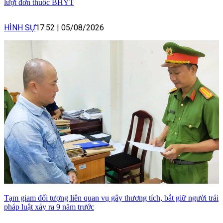
lượt đơn thuốc BHYT
HÌNH SỰ
17:52
|
05/08/2026
Tạm giam đối tượng liên quan vụ gây thương tích, bắt giữ người trái
pháp luật xảy ra 9 năm trước