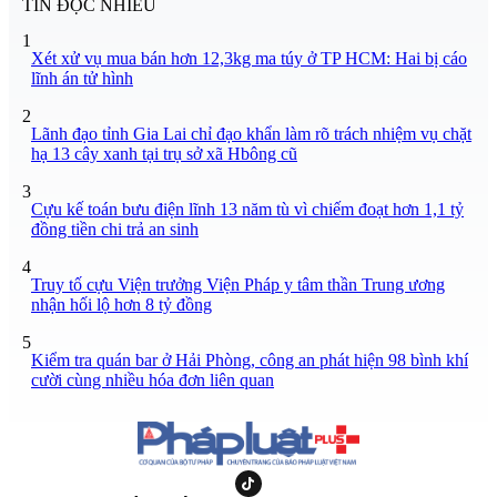
TIN ĐỌC NHIỀU
1
Xét xử vụ mua bán hơn 12,3kg ma túy ở TP HCM: Hai bị cáo
lĩnh án tử hình
2
Lãnh đạo tỉnh Gia Lai chỉ đạo khẩn làm rõ trách nhiệm vụ chặt
hạ 13 cây xanh tại trụ sở xã Hbông cũ
3
Cựu kế toán bưu điện lĩnh 13 năm tù vì chiếm đoạt hơn 1,1 tỷ
đồng tiền chi trả an sinh
4
Truy tố cựu Viện trưởng Viện Pháp y tâm thần Trung ương
nhận hối lộ hơn 8 tỷ đồng
5
Kiểm tra quán bar ở Hải Phòng, công an phát hiện 98 bình khí
cười cùng nhiều hóa đơn liên quan