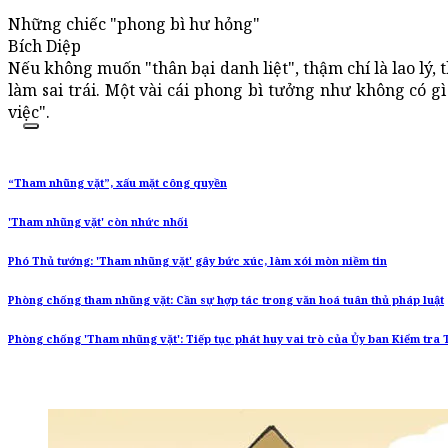
Những chiếc "phong bì hư hỏng"
Bích Diệp
Nếu không muốn "thân bại danh liệt", thậm chí là lao lý,
làm sai trái. Một vài cái phong bì tưởng như không có g
việc".
“Tham nhũng vặt”, xấu mặt công quyền
'Tham nhũng vặt' còn nhức nhối
Phó Thủ tướng: 'Tham nhũng vặt' gây bức xúc, làm xói mòn niềm tin
Phòng chống tham nhũng vặt: Cần sự hợp tác trong văn hoá tuân thủ pháp luật
Phòng chống 'Tham nhũng vặt': Tiếp tục phát huy vai trò của Ủy ban Kiểm tra