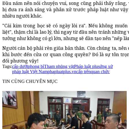
Đầu năm nên nói chuyện vui, song cũng phải thấy rằng, v
bị đưa ra ánh sáng và phân xử trước pháp luật như vậy 
nhiều người khác.
"Cái kim trong bọc sẽ có ngày lòi ra". Nếu không muốn
liệt", thậm chí là lao lý, thì ngay từ đầu nên tránh những 
tưởng như không có gì lớn, nhưng sẽ dần tạo nên "nếp là
Người cán bộ phải rèn giũa bản thân. Còn chúng ta, nên 
khi bước đến cửa cơ quan công quyền? Đó là sự tôn trọn
đối phương vậy!
Tags:
cấp dưới
phong bì
Tham nhũng vặt
Pháp luật plus
ứng xử
pháp luật Việt Nam
phapluatplus.vn
cấp trên
quan chức
TIN CÙNG CHUYÊN MỤC