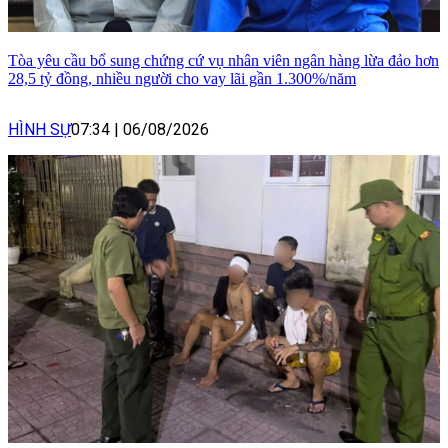
Tòa yêu cầu bổ sung chứng cứ vụ nhân viên ngân hàng lừa đảo hơn
28,5 tỷ đồng, nhiều người cho vay lãi gần 1.300%/năm
HÌNH SỰ
07:34
|
06/08/2026