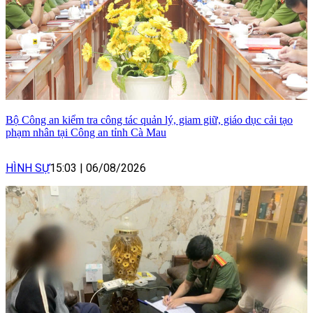
Bộ Công an kiểm tra công tác quản lý, giam giữ, giáo dục cải tạo
phạm nhân tại Công an tỉnh Cà Mau
HÌNH SỰ
15:03
|
06/08/2026