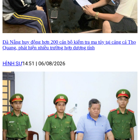
Đà Nẵng huy động hơn 200 cán bộ kiểm tra ma túy tại cảng cá Thọ
Quang, phát hiện nhiều trường hợp dương tính
HÌNH SỰ
14:51
|
06/08/2026