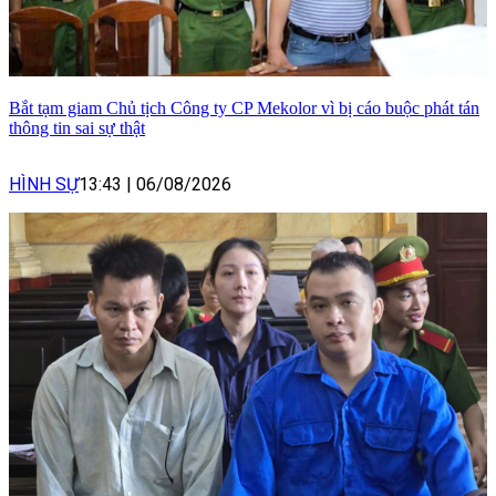
Bắt tạm giam Chủ tịch Công ty CP Mekolor vì bị cáo buộc phát tán
thông tin sai sự thật
HÌNH SỰ
13:43
|
06/08/2026