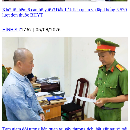
Khởi tố thêm 6 cán bộ y tế ở Đắk Lắk liên quan vụ lập khống 3.539
lượt đơn thuốc BHYT
HÌNH SỰ
17:52
|
05/08/2026
Tạm giam đối tượng liên quan vụ gây thương tích, bắt giữ người trái