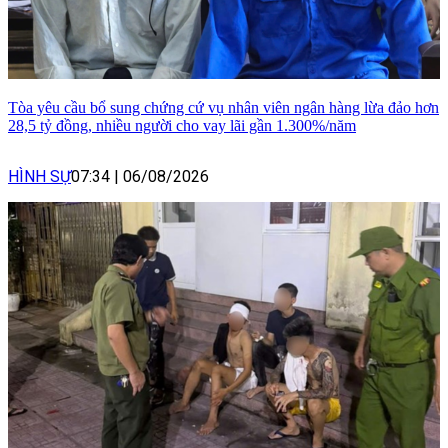
Tòa yêu cầu bổ sung chứng cứ vụ nhân viên ngân hàng lừa đảo hơn
28,5 tỷ đồng, nhiều người cho vay lãi gần 1.300%/năm
HÌNH SỰ
07:34
|
06/08/2026