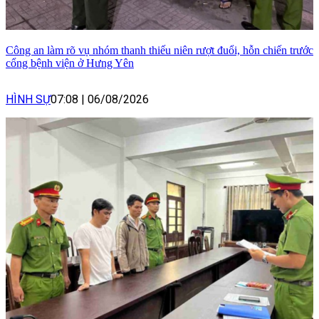
Công an làm rõ vụ nhóm thanh thiếu niên rượt đuổi, hỗn chiến trước
cổng bệnh viện ở Hưng Yên
HÌNH SỰ
07:08
|
06/08/2026