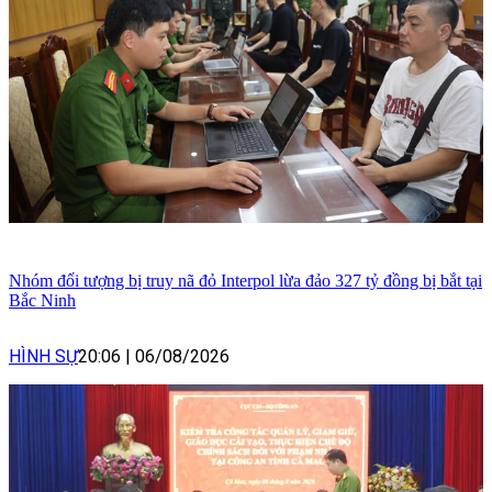
Nhóm đối tượng bị truy nã đỏ Interpol lừa đảo 327 tỷ đồng bị bắt tại
Bắc Ninh
HÌNH SỰ
20:06
|
06/08/2026