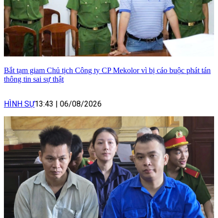
Bắt tạm giam Chủ tịch Công ty CP Mekolor vì bị cáo buộc phát tán
thông tin sai sự thật
HÌNH SỰ
13:43
|
06/08/2026