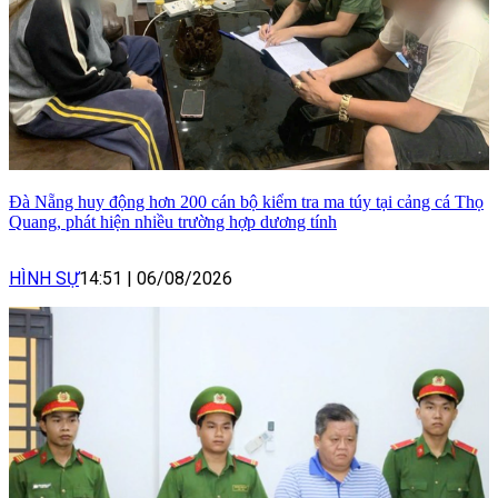
Đà Nẵng huy động hơn 200 cán bộ kiểm tra ma túy tại cảng cá Thọ
Quang, phát hiện nhiều trường hợp dương tính
HÌNH SỰ
14:51
|
06/08/2026