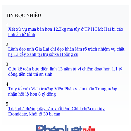
TIN ĐỌC NHIỀU
1
Xét xử vụ mua bán hơn 12,3kg ma túy ở TP HCM: Hai bị cáo
lĩnh án tử hình
2
Lãnh đạo tỉnh Gia Lai chỉ đạo khẩn làm rõ trách nhiệm vụ chặt
hạ 13 cây xanh tại trụ sở xã Hbông cũ
3
Cựu kế toán bưu điện lĩnh 13 năm tù vì chiếm đoạt hơn 1,1 tỷ
đồng tiền chi trả an sinh
4
Truy tố cựu Viện trưởng Viện Pháp y tâm thần Trung ương
nhận hối lộ hơn 8 tỷ đồng
5
Triệt phá đường dây sản xuất Pod Chill chứa ma túy
Etomidate, khởi tố 30 bị can