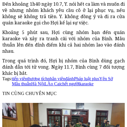
Đến khoảng 1h40 ngày 10.7, Y. nói hết ca làm và muốn đi
về nhưng nhóm khách yêu cầu cô ở lại phục vụ, nếu
không sẽ không trả tiền. Y. không đồng ý và đi ra cửa
quán karaoke gọi cho Hợi kể lại sự việc.
Khoảng 5 phút sau, Hợi cùng nhóm bạn đến quán
karaoke và xảy ra tranh cãi với nhóm của Bình. Mâu
thuẫn lên đến đỉnh điểm khi cả hai nhóm lao vào đánh
nhau.
Trong quá trình đó, Hợi bị nhóm của Bình dùng gạch
đánh dẫn tới tử vong. Ngày 11.7, Bình cùng 7 đối tượng
khác bị bắt.
Tags:
tiếp viên
thương tích
nhân viên
đánh
Pháp luật plus
Yên Sở
Mâu thuẫn
Hà Nội
LÀo Cai
chết người
karaoke
TIN CÙNG CHUYÊN MỤC