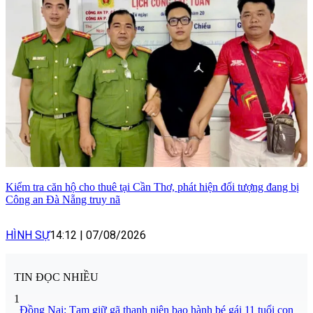
Kiểm tra căn hộ cho thuê tại Cần Thơ, phát hiện đối tượng đang bị
Công an Đà Nẵng truy nã
HÌNH SỰ
14:12
|
07/08/2026
TIN ĐỌC NHIỀU
1
Đồng Nai: Tạm giữ gã thanh niên bạo hành bé gái 11 tuổi con