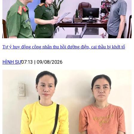
Tự ý huy động công nhân thu hồi đường điện, cai thầu bị khởi tố
HÌNH SỰ
07:13
|
09/08/2026