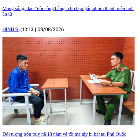
Mang súng, dao "đòi công bằng" cho bạn gái, nhóm thanh niên lĩnh
án tù
HÌNH SỰ
13:13
|
08/08/2026
Đối tượng trốn truy nã 18 năm về tội ma túy bị bắt tại Phú Quốc