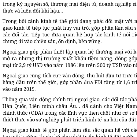
trong kỷ nguyên số, thương mại điện tử, doanh nghiệp si
thực và biến đổi khí hậu…
Trong bối cảnh kinh tế thế giới đang phải đối mặt với 
giao kinh tế tiếp tục phát huy vai trò, góp phần làm sâu
các đối tác, tiếp tục đưa quan hệ hợp tác kinh tế nói 
chung đi vào chiều sâu, ổn định, bền vững.
Ngoại giao góp phần thiết lập quan hệ thương mại với h
mở ra những thị trường xuất khẩu tiềm năng, đóng góp
mại từ 2,9 tỷ USD vào năm 1986 lên trên 500 tỷ USD vào 
Ngoại giao cũng tích cực vận động, thu hút đầu tư trực ti
hàng đầu trên thế giới, góp phần đưa FDI tăng từ 1,6 t
vào năm 2019.
Thông qua vận động chính trị-ngoại giao, các đối tác ph
Hàn Quốc, Liên minh châu Âu… đã dành cho Việt Nam 
chính thức (ODA) trong các lĩnh vực then chốt như cơ sở 
thiết thực vào sự nghiệp phát triển kinh tế-xã hội của đất
Ngoại giao kinh tế góp phần làm sâu sắc quan hệ với các 
tạo môi trường thuận lợi cho phát triển kinh tế đất nước.