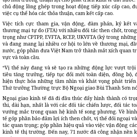
chủ động lồng ghép trong hoạt động tiếp xúc cấp cao, đ
việc cụ thể hóa các thỏa thuận, cam kết cấp cao.
Việc tích cực tham gia, vận động, đàm phán, ký kết v
thương mại tự do (FTA) với nhiều đối tác then chốt, tron
trọng như CPTPP, EVFTA, RCEP, UKVFTA (ký trong những 
và đang mang lại nhiều cơ hội to lớn về thương mại, đầ
nước, góp phần đưa Việt Nam trở thành mắt xích quan trọ
vực và toàn cầu.
“Vị thế này đang và sẽ tạo ra những động lực vượt trội
tiêu tăng trưởng, tiếp tục đổi mới toàn diện, đồng bộ,
hiện thực hóa những tầm nhìn và khát vọng phát triển 
Thứ trưởng Thường trực Bộ Ngoại giao Bùi Thanh Sơn nó
Ngoại giao kinh tế đã đi đầu thúc đẩy hình thành có tr
thi, dài hạn, nhất là với các đối tác chiến lược, đối tác
vướng mắc trong quan hệ kinh tế song phương. Về bình
tế góp phần bảo đảm lợi ích then chốt, vị thế đối ngoại v
tác quan trọng; góp phần hiệu quả vào việc vận động cá
kinh tế thị trường. Đến nay, 71 nước đã công nhận nền k