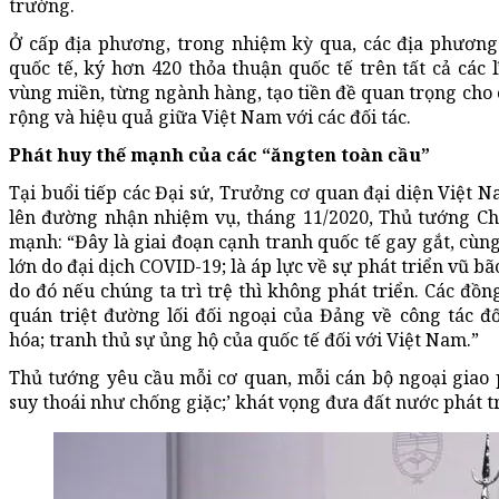
trường.
Ở cấp địa phương, trong nhiệm kỳ qua, các địa phương
quốc tế, ký hơn 420 thỏa thuận quốc tế trên tất cả các
vùng miền, từng ngành hàng, tạo tiền đề quan trọng cho 
rộng và hiệu quả giữa Việt Nam với các đối tác.
Phát huy thế mạnh của các “ăngten toàn cầu”
Tại buổi tiếp các Đại sứ, Trưởng cơ quan đại diện Việt 
lên đường nhận nhiệm vụ, tháng 11/2020, Thủ tướng 
mạnh: “Đây là giai đoạn cạnh tranh quốc tế gay gắt, cùng
lớn do đại dịch COVID-19; là áp lực về sự phát triển vũ b
do đó nếu chúng ta trì trệ thì không phát triển. Các đồn
quán triệt đường lối đối ngoại của Đảng về công tác đ
hóa; tranh thủ sự ủng hộ của quốc tế đối với Việt Nam.”
Thủ tướng yêu cầu mỗi cơ quan, mỗi cán bộ ngoại giao p
suy thoái như chống giặc;’ khát vọng đưa đất nước phát 