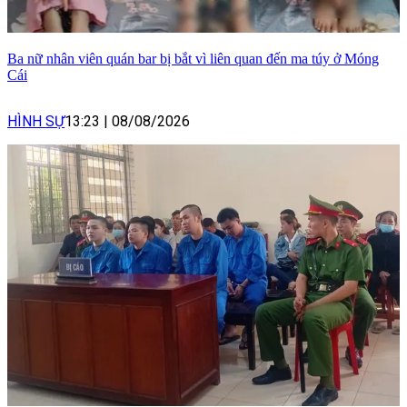
Ba nữ nhân viên quán bar bị bắt vì liên quan đến ma túy ở Móng
Cái
HÌNH SỰ
13:23
|
08/08/2026