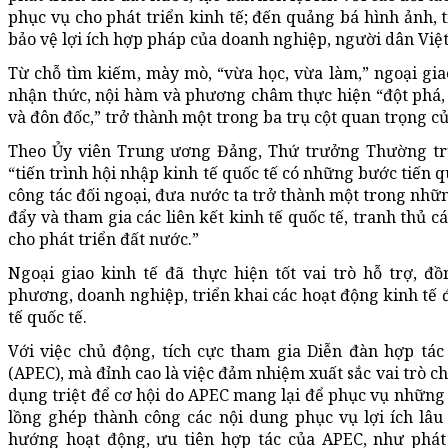
phục vụ cho phát triển kinh tế; đến quảng bá hình ảnh,
bảo vệ lợi ích hợp pháp của doanh nghiệp, người dân Việ
Từ chỗ tìm kiếm, mày mò, “vừa học, vừa làm,” ngoại gia
nhận thức, nội hàm và phương châm thực hiện “đột phá
và đôn đốc,” trở thành một trong ba trụ cột quan trọng c
Theo Ủy viên Trung ương Đảng, Thứ trưởng Thường tr
“tiến trình hội nhập kinh tế quốc tế có những bước tiến 
công tác đối ngoại, đưa nước ta trở thành một trong nhữ
đẩy và tham gia các liên kết kinh tế quốc tế, tranh thủ 
cho phát triển đất nước.”
Ngoại giao kinh tế đã thực hiện tốt vai trò hỗ trợ, đ
phương, doanh nghiệp, triển khai các hoạt động kinh tế 
tế quốc tế.
Với việc chủ động, tích cực tham gia Diễn đàn hợp tá
(APEC), mà đỉnh cao là việc đảm nhiệm xuất sắc vai trò 
dụng triệt để cơ hội do APEC mang lại để phục vụ những l
lồng ghép thành công các nội dung phục vụ lợi ích lâu
hướng hoạt động, ưu tiên hợp tác của APEC, như phát