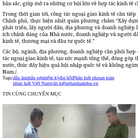
bản sắc, giúp mở ra những cơ hội lớn về hợp tác kinh tế c
Trong thời gian tới, công tác ngoại giao kinh tế cần tiếp
Chính phủ, thực hiện nhất quán phương châm “Xây dựng
phát triển, lấy người dân, địa phương và doanh nghiệp 
ích chính đáng của Nhà nước, doanh nghiệp và người d
kinh tế, thương mại và đầu tư quốc tế.”
Các bộ, ngành, địa phương, doanh nghiệp cần phối hợp c
tác ngoại giao kinh tế, tạo sức mạnh tổng thể, đóng góp t
nước, thúc đẩy hiệu quả hội nhập quốc tế và không ngừng
Nam./.
Tags:
dầu ăn
nhân sự
nhiệm kỳ
đại hội
Pháp luật plus
an toàn
pháp luật Việt Nam
văn kiện
phapluatplus.vn
TIN CÙNG CHUYÊN MỤC