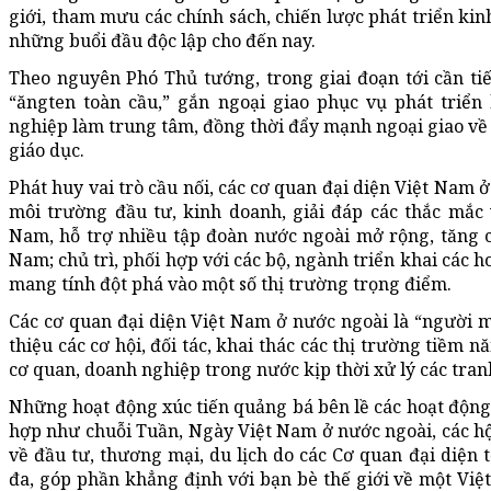
giới, tham mưu các chính sách, chiến lược phát triển ki
những buổi đầu độc lập cho đến nay.
Theo nguyên Phó Thủ tướng, trong giai đoạn tới cần ti
“ăngten toàn cầu,” gắn ngoại giao phục vụ phát triển
nghiệp làm trung tâm, đồng thời đẩy mạnh ngoại giao về
giáo dục.
Phát huy vai trò cầu nối, các cơ quan đại diện Việt Nam 
môi trường đầu tư, kinh doanh, giải đáp các thắc mắc
Nam, hỗ trợ nhiều tập đoàn nước ngoài mở rộng, tăng c
Nam; chủ trì, phối hợp với các bộ, ngành triển khai các h
mang tính đột phá vào một số thị trường trọng điểm.
Các cơ quan đại diện Việt Nam ở nước ngoài là “người m
thiệu các cơ hội, đối tác, khai thác các thị trường tiềm 
cơ quan, doanh nghiệp trong nước kịp thời xử lý các tran
Những hoạt động xúc tiến quảng bá bên lề các hoạt động 
hợp như chuỗi Tuần, Ngày Việt Nam ở nước ngoài, các hộ
về đầu tư, thương mại, du lịch do các Cơ quan đại diện 
đa, góp phần khẳng định với bạn bè thế giới về một Việ