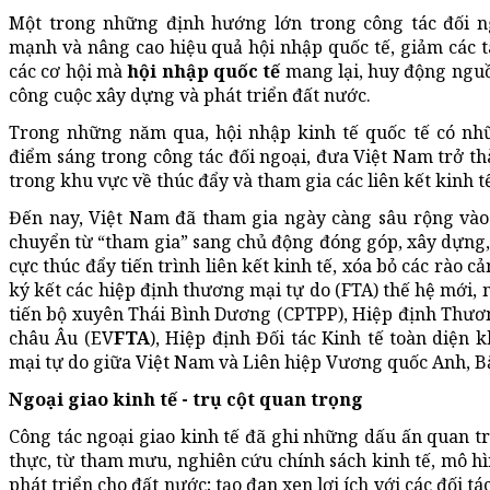
Một trong những định hướng lớn trong công tác đối ng
mạnh và nâng cao hiệu quả hội nhập quốc tế, giảm các t
các cơ hội mà
hội nhập quốc tế
mang lại, huy động nguồ
công cuộc xây dựng và phát triển đất nước.
Trong những năm qua, hội nhập kinh tế quốc tế có nhữ
điểm sáng trong công tác đối ngoại, đưa Việt Nam trở t
trong khu vực về thúc đẩy và tham gia các liên kết kinh tế
Đến nay, Việt Nam đã tham gia ngày càng sâu rộng vào 
chuyển từ “tham gia” sang chủ động đóng góp, xây dựng, 
cực thúc đẩy tiến trình liên kết kinh tế, xóa bỏ các rào 
ký kết các hiệp định thương mại tự do (FTA) thế hệ mới, 
tiến bộ xuyên Thái Bình Dương (CPTPP), Hiệp định Thư
châu Âu (EV
FTA
), Hiệp định Đối tác Kinh tế toàn diện
mại tự do giữa Việt Nam và Liên hiệp Vương quốc Anh, 
Ngoại giao kinh tế - trụ cột quan trọng
Công tác ngoại giao kinh tế đã ghi những dấu ấn quan tr
thực, từ tham mưu, nghiên cứu chính sách kinh tế, mô hì
phát triển cho đất nước; tạo đan xen lợi ích với các đối 