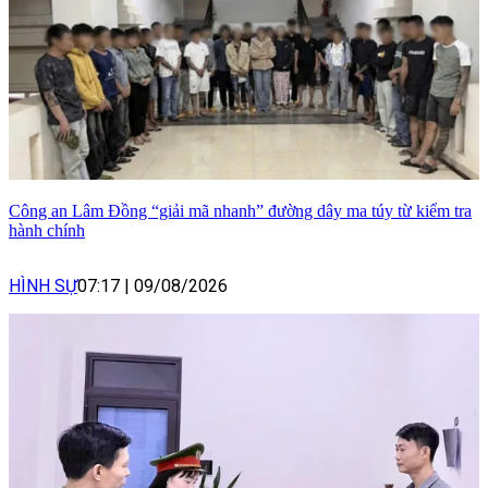
Công an Lâm Đồng “giải mã nhanh” đường dây ma túy từ kiểm tra
hành chính
HÌNH SỰ
07:17
|
09/08/2026