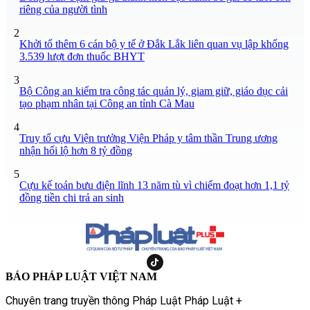
riêng của người tình
2
Khởi tố thêm 6 cán bộ y tế ở Đắk Lắk liên quan vụ lập khống
3.539 lượt đơn thuốc BHYT
3
Bộ Công an kiểm tra công tác quản lý, giam giữ, giáo dục cải
tạo phạm nhân tại Công an tỉnh Cà Mau
4
Truy tố cựu Viện trưởng Viện Pháp y tâm thần Trung ương
nhận hối lộ hơn 8 tỷ đồng
5
Cựu kế toán bưu điện lĩnh 13 năm tù vì chiếm đoạt hơn 1,1 tỷ
đồng tiền chi trả an sinh
BÁO PHÁP LUẬT VIỆT NAM
Chuyên trang truyền thông Pháp Luật Pháp Luật +