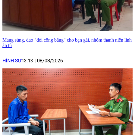
Mang súng, dao "đòi công bằng" cho bạn gái, nhóm thanh niên lĩnh
án tù
HÌNH SỰ
13:13
|
08/08/2026