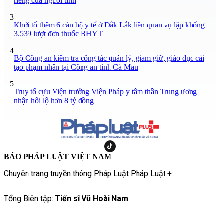
riêng của người tình
3
Khởi tố thêm 6 cán bộ y tế ở Đắk Lắk liên quan vụ lập khống
3.539 lượt đơn thuốc BHYT
4
Bộ Công an kiểm tra công tác quản lý, giam giữ, giáo dục cải
tạo phạm nhân tại Công an tỉnh Cà Mau
5
Truy tố cựu Viện trưởng Viện Pháp y tâm thần Trung ương
nhận hối lộ hơn 8 tỷ đồng
BÁO PHÁP LUẬT VIỆT NAM
Chuyên trang truyền thông Pháp Luật Pháp Luật +
Tổng Biên tập:
Tiến sĩ Vũ Hoài Nam