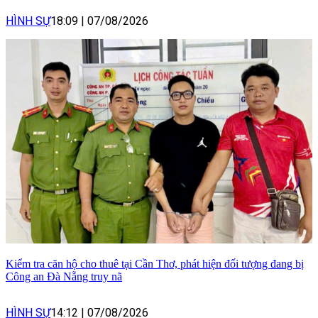
HÌNH SỰ
18:09
|
07/08/2026
Kiểm tra căn hộ cho thuê tại Cần Thơ, phát hiện đối tượng đang bị
Công an Đà Nẵng truy nã
HÌNH SỰ
14:12
|
07/08/2026