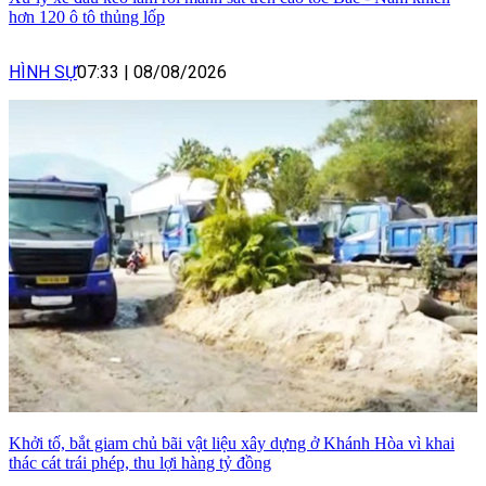
hơn 120 ô tô thủng lốp
HÌNH SỰ
07:33
|
08/08/2026
Khởi tố, bắt giam chủ bãi vật liệu xây dựng ở Khánh Hòa vì khai
thác cát trái phép, thu lợi hàng tỷ đồng