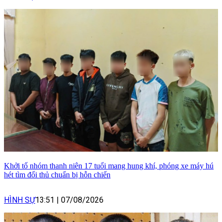
Khởi tố nhóm thanh niên 17 tuổi mang hung khí, phóng xe máy hú
hét tìm đối thủ chuẩn bị hỗn chiến
HÌNH SỰ
13:51
|
07/08/2026