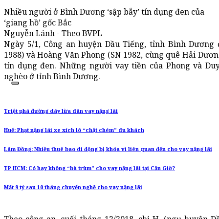
Nhiều người ở Bình Dương ‘sập bẫy’ tín dụng đen của
‘giang hồ’ gốc Bắc
Nguyễn Lánh - Theo BVPL
Ngày 5/1, Công an huyện Dầu Tiếng, tỉnh Bình Dương
1988) và Hoàng Văn Phong (SN 1982, cùng quê Hải Dương
tín dụng đen. Những người vay tiền của Phong và Du
nghèo ở tỉnh Bình Dương.
Triệt phá đường dây lừa dân vay nặng lãi
Huế: Phạt nặng lái xe xích lô “chặt chém” du khách
Lâm Đồng: Nhiều thuê bao di động bị khóa vì liên quan đến cho vay nặng lãi
TP HCM: Có hay không “bà trùm” cho vay nặng lãi tại Cần Giờ?
Mất 9 tỷ sau 10 tháng chuyển nghề cho vay nặng lãi