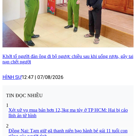
Khởi tố người đàn ông đi bộ ngược chiều sau khi uống rượu, gây tai
nạn chết người
HÌNH SỰ
12:47
|
07/08/2026
TIN ĐỌC NHIỀU
1
Xét xử vụ mua bán hơn 12,3kg ma túy ở TP HCM: Hai bị cáo
lĩnh án tử hình
2
Đồng Nai: Tạm giữ gã thanh niên bạo hành bé gái 11 tuổi con