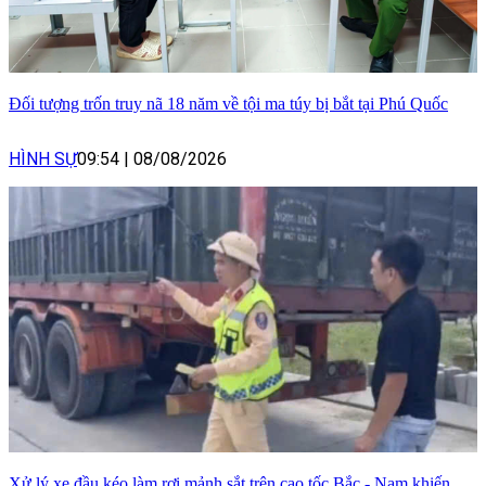
Đối tượng trốn truy nã 18 năm về tội ma túy bị bắt tại Phú Quốc
HÌNH SỰ
09:54
|
08/08/2026
Xử lý xe đầu kéo làm rơi mảnh sắt trên cao tốc Bắc - Nam khiến