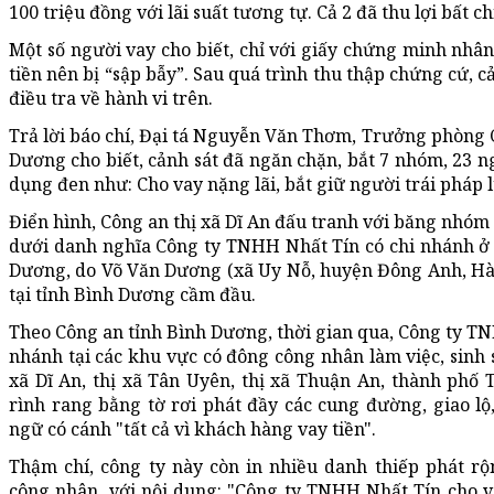
100 triệu đồng với lãi suất tương tự. Cả 2 đã thu lợi bất c
Một số người vay cho biết, chỉ với giấy chứng minh nhân
tiền nên bị “sập bẫy”. Sau quá trình thu thập chứng cứ, c
điều tra về hành vi trên.
Trả lời báo chí, Đại tá Nguyễn Văn Thơm, Trưởng phòng C
Dương cho biết, cảnh sát đã ngăn chặn, bắt 7 nhóm, 23 n
dụng đen như: Cho vay nặng lãi, bắt giữ người trái pháp lu
Điển hình, Công an thị xã Dĩ An đấu tranh với băng nhóm
dưới danh nghĩa Công ty TNHH Nhất Tín có chi nhánh ở 3
Dương, do Võ Văn Dương (xã Uy Nỗ, huyện Đông Anh, Hà 
tại tỉnh Bình Dương cầm đầu.
Theo Công an tỉnh Bình Dương, thời gian qua, Công ty TN
nhánh tại các khu vực có đông công nhân làm việc, sinh 
xã Dĩ An, thị xã Tân Uyên, thị xã Thuận An, thành phố
rình rang bằng tờ rơi phát đầy các cung đường, giao lộ,
ngữ có cánh "tất cả vì khách hàng vay tiền".
Thậm chí, công ty này còn in nhiều danh thiếp phát rộ
công nhân, với nội dung: "Công ty TNHH Nhất Tín cho va