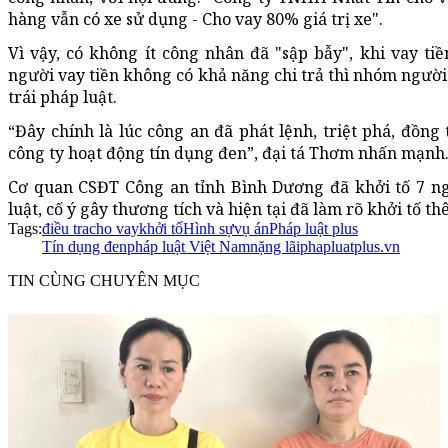
hàng vẫn có xe sử dụng - Cho vay 80% giá trị xe".
Vì vậy, có không ít công nhân đã "sập bẫy", khi vay t
người vay tiền không có khả năng chi trả thì nhóm người
trái pháp luật.
“Đây chính là lúc công an đã phát lệnh, triệt phá, đồng
công ty hoạt động tín dụng đen”, đại tá Thơm nhấn mạnh
Cơ quan CSĐT Công an tỉnh Bình Dương đã khởi tố 7 ngư
luật, cố ý gây thương tích và hiện tại đã làm rõ khởi tố thê
Tags:
điều tra
cho vay
khởi tố
Hình sự
vụ án
Pháp luật plus
Tín dụng đen
pháp luật Việt Nam
nặng lãi
phapluatplus.vn
TIN CÙNG CHUYÊN MỤC