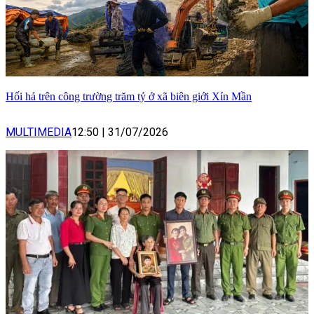
Hối hả trên công trường trăm tỷ ở xã biên giới Xín Mần
MULTIMEDIA
12:50
|
31/07/2026