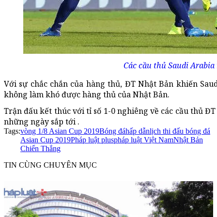
Các cầu thủ Saudi Arabia
Với sự chắc chắn của hàng thủ, ĐT Nhật Bản khiến Saudi
không làm khó được hàng thủ của Nhật Bản.
Trận đấu kết thúc với tỉ số 1-0 nghiêng về các cầu thủ Đ
những ngày sắp tới .
Tags:
vòng 1/8 Asian Cup 2019
Bóng đá
hấp dẫn
lịch thi đấu bóng đá
Asian Cup 2019
Pháp luật plus
pháp luật Việt Nam
Nhật Bản
Chiến Thắng
TIN CÙNG CHUYÊN MỤC