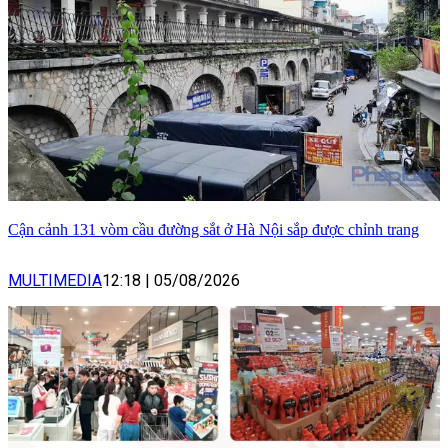
Cận cảnh 131 vòm cầu đường sắt ở Hà Nội sắp được chỉnh trang
MULTIMEDIA
12:18
|
05/08/2026