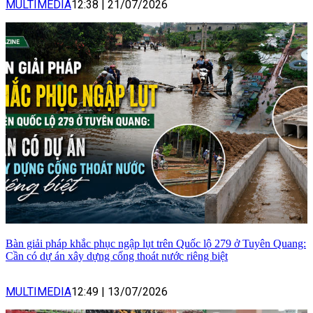
MULTIMEDIA
12:38
|
21/07/2026
Bàn giải pháp khắc phục ngập lụt trên Quốc lộ 279 ở Tuyên Quang:
Cần có dự án xây dựng cống thoát nước riêng biệt
MULTIMEDIA
12:49
|
13/07/2026