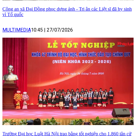
Công an xã Đại Đồng phục dựng ảnh - Tri ân các Liệt sĩ đã hy sinh
vì Tổ quốc
MULTIMEDIA
10:45
|
27/07/2026
Trường Đại học Luật Hà Nội trao bằng tốt nghiệp cho 1.860 tân cử