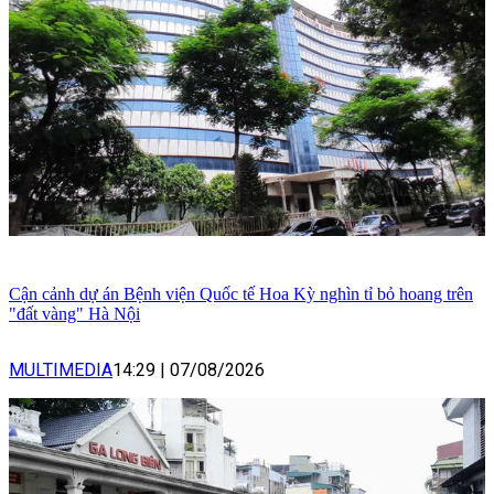
Cận cảnh dự án Bệnh viện Quốc tế Hoa Kỳ nghìn tỉ bỏ hoang trên
"đất vàng" Hà Nội
MULTIMEDIA
14:29
|
07/08/2026