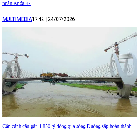
nhân Khóa 47
MULTIMEDIA
17:42
|
24/07/2026
Cận cảnh cầu gần 1.850 tỷ đồng qua sông Đuống sắp hoàn thành