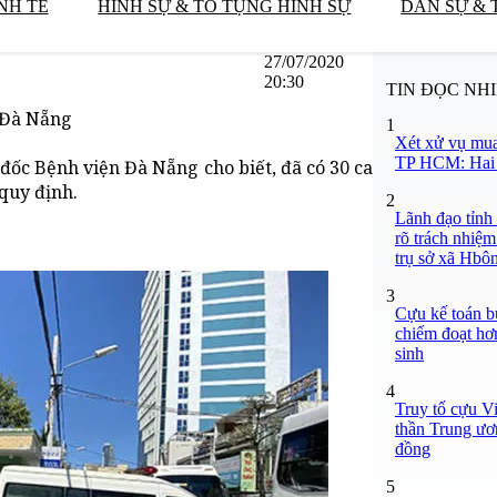
NH TẾ
HÌNH SỰ & TỐ TỤNG HÌNH SỰ
DÂN SỰ & 
27/07/2020
20:30
TIN ĐỌC NH
n Đà Nẵng
1
Xét xử vụ mua
TP HCM: Hai b
đốc Bệnh viện Đà Nẵng cho biết, đã có 30 ca
quy định.
2
Lãnh đạo tỉnh
rõ trách nhiệm
trụ sở xã Hbô
3
Cựu kế toán bư
chiếm đoạt hơn
sinh
4
Truy tố cựu V
thần Trung ươ
đồng
5