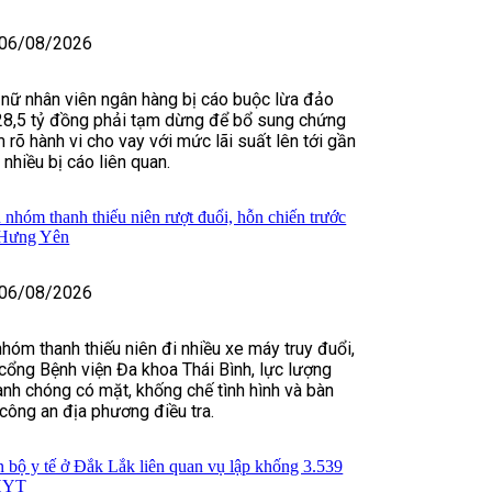
06/08/2026
 nữ nhân viên ngân hàng bị cáo buộc lừa đảo
28,5 tỷ đồng phải tạm dừng để bổ sung chứng
 rõ hành vi cho vay với mức lãi suất lên tới gần
hiều bị cáo liên quan.
 nhóm thanh thiếu niên rượt đuổi, hỗn chiến trước
 Hưng Yên
06/08/2026
nhóm thanh thiếu niên đi nhiều xe máy truy đuổi,
cổng Bệnh viện Đa khoa Thái Bình, lực lượng
nh chóng có mặt, khống chế tình hình và bàn
 công an địa phương điều tra.
n bộ y tế ở Đắk Lắk liên quan vụ lập khống 3.539
BHYT