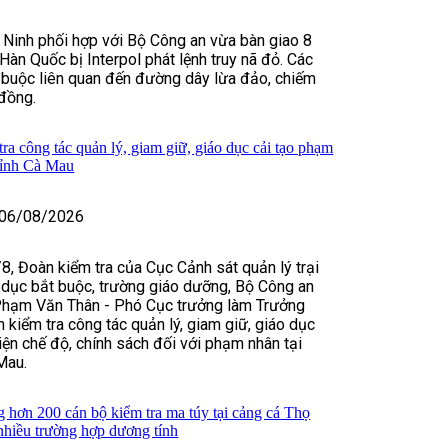
 Ninh phối hợp với Bộ Công an vừa bàn giao 8
Hàn Quốc bị Interpol phát lệnh truy nã đỏ. Các
 buộc liên quan đến đường dây lừa đảo, chiếm
đồng.
ra công tác quản lý, giam giữ, giáo dục cải tạo phạm
tỉnh Cà Mau
06/08/2026
8, Đoàn kiểm tra của Cục Cảnh sát quản lý trại
 dục bắt buộc, trường giáo dưỡng, Bộ Công an
Phạm Văn Thân - Phó Cục trưởng làm Trưởng
 kiểm tra công tác quản lý, giam giữ, giáo dục
hiện chế độ, chính sách đối với phạm nhân tại
Mau.
hơn 200 cán bộ kiểm tra ma túy tại cảng cá Thọ
nhiều trường hợp dương tính