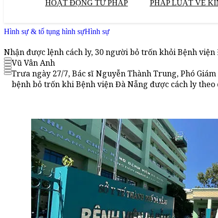
HOẠT ĐỘNG TƯ PHÁP
PHÁP LUẬT VỀ KI
Hình sự & tố tụng hình sự
Hình sự
Nhận được lệnh cách ly, 30 người bỏ trốn khỏi Bệnh việ
Vũ Vân Anh
Trưa ngày 27/7, Bác sĩ Nguyễn Thành Trung, Phó Giám 
bệnh bỏ trốn khi Bệnh viện Đà Nẵng được cách ly theo 