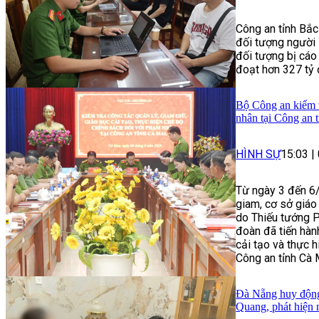
Công an tỉnh Bắc
đối tượng người 
đối tượng bị cáo
đoạt hơn 327 tỷ 
Bộ Công an kiểm t
nhân tại Công an 
HÌNH SỰ
15:03
|
Từ ngày 3 đến 6/
giam, cơ sở giáo
do Thiếu tướng 
đoàn đã tiến hành
cải tạo và thực 
Công an tỉnh Cà 
Đà Nẵng huy động 
Quang, phát hiện 