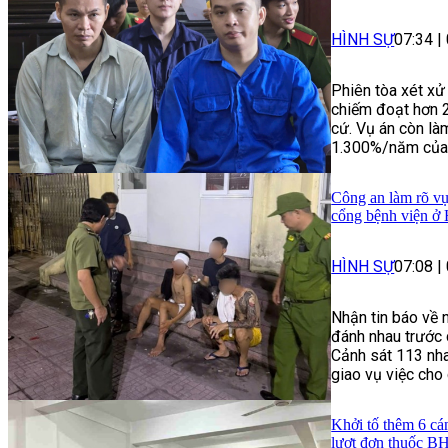
HÌNH SỰ
07:34
|
Phiên tòa xét xử
chiếm đoạt hơn 
cứ. Vụ án còn làm
1.300%/năm của n
Công an làm rõ vụ
cổng bệnh viện ở
HÌNH SỰ
07:08
|
Nhận tin báo về 
đánh nhau trước 
Cảnh sát 113 nha
giao vụ việc cho
Khởi tố thêm 6 cá
lượt đơn thuốc 