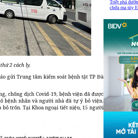
Triệt phá đườn
chứa ma túy Et
hứ 2 cách ly.
cáo gửi Trung tâm kiểm soát bệnh tật TP Đà
òng, chống dịch Covid-19, bệnh viện đã được
 số bệnh nhân và người nhà đã tự ý bỏ viện.
bỏ trốn. Tại Khoa ngoại tiết niệu, 15 người