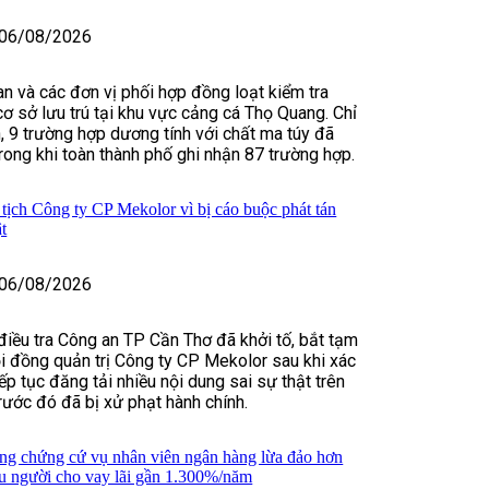
06/08/2026
n và các đơn vị phối hợp đồng loạt kiểm tra
cơ sở lưu trú tại khu vực cảng cá Thọ Quang. Chỉ
n, 9 trường hợp dương tính với chất ma túy đã
trong khi toàn thành phố ghi nhận 87 trường hợp.
tịch Công ty CP Mekolor vì bị cáo buộc phát tán
ật
06/08/2026
điều tra Công an TP Cần Thơ đã khởi tố, bắt tạm
i đồng quản trị Công ty CP Mekolor sau khi xác
ếp tục đăng tải nhiều nội dung sai sự thật trên
rước đó đã bị xử phạt hành chính.
ng chứng cứ vụ nhân viên ngân hàng lừa đảo hơn
ều người cho vay lãi gần 1.300%/năm