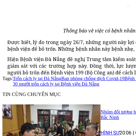
Thông báo về việc có bệnh nhân 
Được biết, lý do trong ngày 26/7, những người này lợi 
bệnh viện để bỏ trốn. Những bệnh nhân này bệnh nhẹ, 
Hiện Bệnh viện Đà Nẵng đề nghị Trung tâm kiểm soát 
giám sát với các trường hợp này. Đồng thời, lực lư
người bỏ trốn đến Bệnh viện 199 (Bộ Công an) để cách l
Tags:
Trốn cách ly tại Đà Nẵng
Ban phòng chống dịch Covid-19
Bệnh 
30 người trốn cách ly tại Bệnh viện Đà Nẵng
TIN CÙNG CHUYÊN MỤC
Nhóm đối tượng bị 
Bắc Ninh
HÌNH SỰ
20:06
|