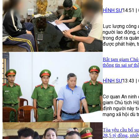
HÌNH SỰ
14:51
|
Lực lượng công a
người lao động, 
trong đợt ra quâ
được phát hiện, 
Bắt tạm giam Chủ 
thông tin sai sự th
HÌNH SỰ
13:43
|
Cơ quan An ninh 
giam Chủ tịch Hộ
định người này ti
mạng xã hội dù t
Tòa yêu cầu bổ su
28,5 tỷ đồng, nhi