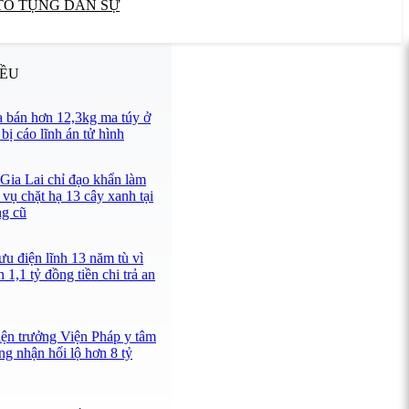
TỐ TỤNG DÂN SỰ
IỀU
 bán hơn 12,3kg ma túy ở
ị cáo lĩnh án tử hình
 Gia Lai chỉ đạo khẩn làm
 vụ chặt hạ 13 cây xanh tại
ng cũ
u điện lĩnh 13 năm tù vì
 1,1 tỷ đồng tiền chi trả an
iện trưởng Viện Pháp y tâm
ng nhận hối lộ hơn 8 tỷ