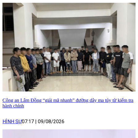
Công an Lâm Đồng “giải mã nhanh” đường dây ma túy từ kiểm tra
hành chính
HÌNH SỰ
07:17
|
09/08/2026