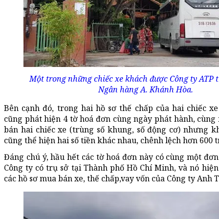
Một trong những chiếc xe khách được Công ty ATP 
Ngân hàng A. Khánh Hòa.
Bên cạnh đó, trong hai hồ sơ thế chấp của hai chiếc x
cũng phát hiện 4 tờ hoá đơn cùng ngày phát hành, cùng
bán hai chiếc xe (trùng số khung, số động cơ) nhưng k
cũng thể hiện hai số tiền khác nhau, chênh lệch hơn 600 t
Đáng chú ý, hầu hết các tờ hoá đơn này có cùng một đơn
Công ty có trụ sở tại Thành phố Hồ Chí Minh, và nó hiện
các hồ sơ mua bán xe, thế chấp,vay vốn của Công ty Anh 