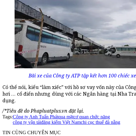
Bãi xe của Công ty ATP tập kết hơn 100 chiếc x
Có thể nói, kiểu “làm xiếc” với hồ sơ vay vốn này của Cô
hơi … cổ điển nhưng dùng với các Ngân hàng tại Nha Tran
dụng.
/*Tiêu đề do Phapluatplus.vn đặt lại.
Tags:
Công ty Anh Tuấn Phát
qua mặt
cơ quan chức năng
công ty vận tải
đăng kiểm Việt Nam
chi cục thuế đà nẵng
TIN CÙNG CHUYÊN MỤC