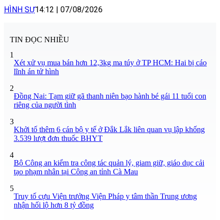
HÌNH SỰ
14:12
|
07/08/2026
TIN ĐỌC NHIỀU
1
Xét xử vụ mua bán hơn 12,3kg ma túy ở TP HCM: Hai bị cáo
lĩnh án tử hình
2
Đồng Nai: Tạm giữ gã thanh niên bạo hành bé gái 11 tuổi con
riêng của người tình
3
Khởi tố thêm 6 cán bộ y tế ở Đắk Lắk liên quan vụ lập khống
3.539 lượt đơn thuốc BHYT
4
Bộ Công an kiểm tra công tác quản lý, giam giữ, giáo dục cải
tạo phạm nhân tại Công an tỉnh Cà Mau
5
Truy tố cựu Viện trưởng Viện Pháp y tâm thần Trung ương
nhận hối lộ hơn 8 tỷ đồng