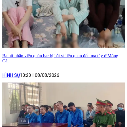
Ba nữ nhân viên quán bar bị bắt vì liên quan đến ma túy ở Móng
Cái
HÌNH SỰ
13:23
|
08/08/2026