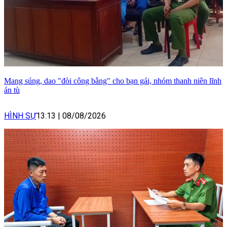
Mang súng, dao "đòi công bằng" cho bạn gái, nhóm thanh niên lĩnh
án tù
HÌNH SỰ
13:13
|
08/08/2026