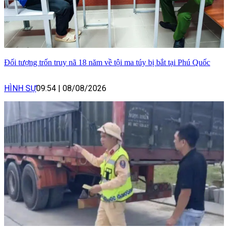
Đối tượng trốn truy nã 18 năm về tội ma túy bị bắt tại Phú Quốc
HÌNH SỰ
09:54
|
08/08/2026