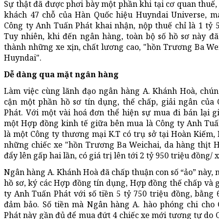
Sự thật đã được phơi bày một phần khi tại cơ quan thuế, 
khách 47 chỗ của Hàn Quốc hiệu Huyndai Universe, m
Công ty Anh Tuấn Phát khai nhận, nộp thuế chỉ là 1 tỷ 5
Tuy nhiên, khi đến ngân hàng, toàn bộ số hồ sơ này đã 
thành những xe xịn, chất lương cao, "hồn Trương Ba Wei
Huyndai".
Dễ dàng qua mặt ngân hàng
Làm việc cùng lãnh đạo ngân hàng A. Khánh Hoà, chúng
cận một phần hồ sơ tín dụng, thế chấp, giải ngân của
Phát. Với một vài hoá đơn thể hiện sự mua đi bán lại g
một Hợp đồng kinh tế giữa bên mua là Công ty Anh Tuấ
là một Công ty thương mại K.T có trụ sở tại Hoàn Kiếm, H
những chiếc xe "hồn Trương Ba Weichai, da hàng thịt H
đẩy lên gấp hai lần, có giá trị lên tới 2 tỷ 950 triệu đồng/ x
Ngân hàng A. Khánh Hoà đã chấp thuận con số “ảo” này,
hồ sơ, ký các Hợp đồng tín dụng, Hợp đồng thế chấp và 
ty Anh Tuấn Phát với số tiền 5 tỷ 750 triệu đồng, bằng 6
đảm bảo. Số tiền mà Ngân hàng A. hào phóng chi cho
Phát này gần đủ để mua đứt 4 chiếc xe mới tương tự do 