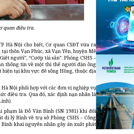
 quan điều tra.
TP Hà Nội cho biết, Cơ quan CSĐT vừa ra
ú tại thôn Vạn Phúc, xã Vạn Yên, huyện Mê
“Giết người”, “Cướp tài sản”. Phòng CSHS –
ận thông tin về một thi thể người đàn ông
 hiện tại khu vực đê sông Hồng, thuộc địa
 Hà Nội phối hợp với các đơn vị nghiệp vụ
c điều tra. Qua đó, xác định nạn nhân là
inh).
ghi phạm là Đỗ Văn Bình (SN 1981) khi đối
át di lý Bình về trụ sở Phòng CSHS – Công
n, Bình khai nguyên nhân gây án xuất phát