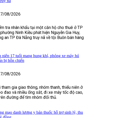
ruy nã
07/08/2026
iểm tra nhân khẩu tại một căn hộ cho thuê ở TP
 phường Ninh Kiều phát hiện Nguyễn Gia Huy,
g an TP Đà Nẵng truy nã về tội Buôn bán hàng
 niên 17 tuổi mang hung khí, phóng xe máy hú
ẩn bị hỗn chiến
07/08/2026
 tham gia giao thông, nhóm thanh, thiếu niên ở
 đao và nhiều ống sắt, đi xe máy tốc độ cao,
 trên đường để tìm nhóm đối thủ.
ng mạo danh lương y bán thuốc hỗ trợ sinh lý, thu
tỷ đồng