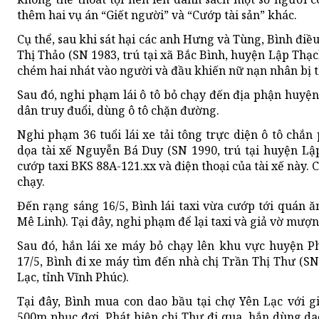
thêm hai vụ án “Giết người” và “Cướp tài sản” khác.
Cụ thể, sau khi sát hại các anh Hưng và Tùng, Bình điề
Thị Thảo (SN 1983, trú tại xã Bắc Bình, huyện Lập Thạc
chém hai nhát vào người và đầu khiến nữ nạn nhân bị 
Sau đó, nghi phạm lái ô tô bỏ chạy đến địa phận huyệ
dân truy đuổi, dùng ô tô chặn đường.
Nghi phạm 36 tuổi lái xe tải tông trực diện ô tô chắ
dọa tài xế Nguyễn Bá Duy (SN 1990, trú tại huyện Lậ
cướp taxi BKS 88A-121.xx và điện thoại của tài xế này. C
chạy.
Đến rạng sáng 16/5, Bình lái taxi vừa cướp tới quán 
Mê Linh). Tại đây, nghi phạm để lại taxi và giả vờ mượ
Sau đó, hắn lái xe máy bỏ chạy lên khu vực huyện P
17/5, Bình đi xe máy tìm đến nhà chị Trần Thị Thư (S
Lạc, tỉnh Vĩnh Phúc).
Tại đây, Bình mua con dao bầu tại chợ Yên Lạc với g
500m phục đợi. Phát hiện chị Thư đi qua, hắn dùng da