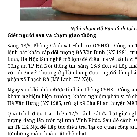
Nghi phạm Đỗ Văn Bình tại cơ
Giết người sau va chạm giao thông
Sáng 18/5, Phòng Cảnh sát Hình sự (CSHS) - Công an 
lệnh bắt khẩn cấp đối tượng Đỗ Văn Bình (SN 1981, tr
Linh, Hà Nội; làm nghề mổ lợn) để điều tra về hành vi 
Công an TP Hà Nội thông tin, sáng 16/5 đơn vị tiếp nh
với nhiều vết thương ở phần bụng được người dân phát
phận xã Thạch Đà (Mê Linh, Hà Nội).
Ngay sau khi nhận được tin báo, Phòng CSHS – Công an
khám nghiệm hiện trường, khám nghiệm pháp y, tổ chứ
Hà Văn Hưng (SN 1985, trú tại xã Chu Phan, huyện Mê L
Quá trình điều tra, chiều 17/5 cảnh sát đã bắt giữ n
tượng đang lẩn trốn tại tỉnh Vĩnh Phúc. Sau đó cảnh s
an TP Hà Nội để tiếp tục điều tra. Tại cơ quan công a
từ những mâu thuẫn rất nhỏ nhặt.