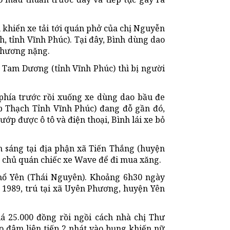
u khiển xe tải tới quán phở của chị Nguyễn
h, tỉnh Vĩnh Phúc). Tại đây, Bình dùng dao
thương nặng.
n Tam Dương (tỉnh Vĩnh Phúc) thì bị người
n phía trước rồi xuống xe dùng dao bầu đe
p Thạch Tỉnh Vĩnh Phúc) đang đỗ gần đó,
ướp được ô tô và điện thoại, Bình lái xe bỏ
ăn sáng tại địa phận xã Tiến Thắng (huyện
n chủ quán chiếc xe Wave để đi mua xăng.
hổ Yên (Thái Nguyên). Khoảng 6h30 ngày
N 1989, trú tại xã Uyên Phương, huyện Yên
iá 25.000 đồng rồi ngồi cách nhà chị Thư
o đâm liên tiếp 2 nhát vào bụng khiến nữ