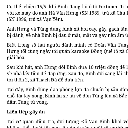
Cụ thể, chiều 15/5, khi Bình đang lái ô tô Fortuner đi
với xe máy do anh Hà Văn Hưng (SN 1985, trú xã Chu 
(SN 1996, trú xã Vạn Yên).
Anh Hưng và Tùng dùng bình xịt hơi cay, gậy, gạch tấn 
bị đánh, về nhà Bình bị đau ở mắt, mặt và gáy nên ấm ức
Biết trong số hai người đánh mình có Đoàn Văn Tùn
Hưng tối cùng ngày tới quán karaoke Đồng Quê (ở xã C
giải hòa.
Sau khi hát, anh Hưng đòi Bình đưa 10 triệu đồng để lo
về nhà lấy tiền để đáp ứng. Sau đó, Bình đổi sang lái ch
tới thôn 2, xã Thạch Đà để đưa tiền.
Tại đây, Bình dùng dao phóng lợn đã chuẩn bị sẵn đâ
chỗ. Ra tay xong, Bình lái xe tải về đón Tùng lên xã Bắ
đâm Tùng tử vong.
Liên tiếp gây án
Tại cơ quan điều tra, đối tượng Đỗ Văn Bình khai với
không thể thoát tội nên lên danh sách một số người c