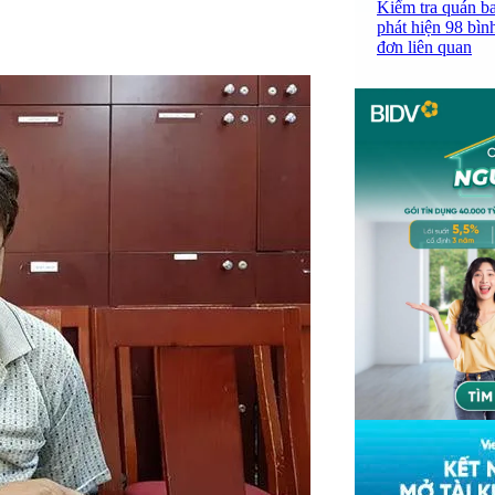
Kiểm tra quán b
phát hiện 98 bìn
đơn liên quan