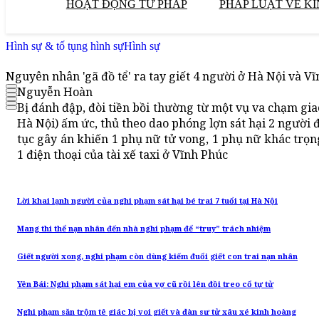
HOẠT ĐỘNG TƯ PHÁP
PHÁP LUẬT VỀ KI
Hình sự & tố tụng hình sự
Hình sự
Nguyên nhân 'gã đồ tể' ra tay giết 4 người ở Hà Nội và V
Nguyễn Hoàn
Bị đánh đập, đòi tiền bồi thường từ một vụ va chạm gia
Hà Nội) ấm ức, thủ theo dao phóng lợn sát hại 2 người đ
tục gây án khiến 1 phụ nữ tử vong, 1 phụ nữ khác trọ
1 điện thoại của tài xế taxi ở Vĩnh Phúc
Lời khai lạnh người của nghi phạm sát hại bé trai 7 tuổi tại Hà Nội
Mang thi thể nạn nhân đến nhà nghi phạm để “truy” trách nhiệm
Giết người xong, nghi phạm còn dùng kiếm đuổi giết con trai nạn nhân
Yên Bái: Nghi phạm sát hại em của vợ cũ rồi lên đồi treo cổ tự tử
Nghi phạm săn trộm tê giác bị voi giết và đàn sư tử xâu xé kinh hoàng