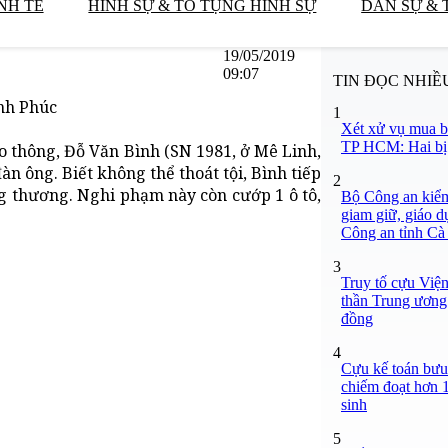
NH TẾ
HÌNH SỰ & TỐ TỤNG HÌNH SỰ
DÂN SỰ & 
19/05/2019
09:07
TIN ĐỌC NHIỀ
ĩnh Phúc
1
Xét xử vụ mua b
TP HCM: Hai bị 
o thông, Đỗ Văn Bình (SN 1981, ở Mê Linh,
àn ông. Biết không thể thoát tội, Bình tiếp
2
ng thương. Nghi phạm này còn cướp 1 ô tô,
Bộ Công an kiểm 
giam giữ, giáo d
Công an tỉnh C
3
Truy tố cựu Việ
thần Trung ương 
đồng
4
Cựu kế toán bưu 
chiếm đoạt hơn 1,
sinh
5