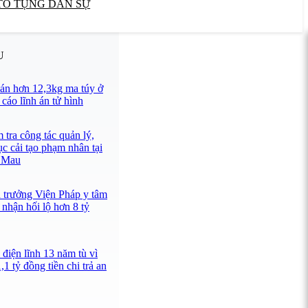
TỐ TỤNG DÂN SỰ
U
án hơn 12,3kg ma túy ở
cáo lĩnh án tử hình
tra công tác quản lý,
ục cải tạo phạm nhân tại
à Mau
n trưởng Viện Pháp y tâm
nhận hối lộ hơn 8 tỷ
điện lĩnh 13 năm tù vì
1 tỷ đồng tiền chi trả an