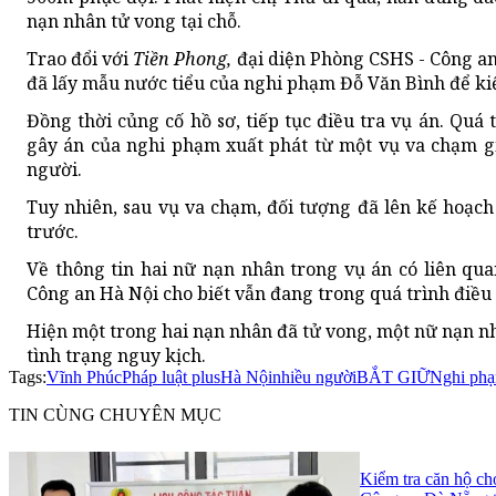
nạn nhân tử vong tại chỗ.
Trao đổi với
Tiền Phong,
đại diện Phòng CSHS - Công an
đã lấy mẫu nước tiểu của nghi phạm Đỗ Văn Bình để kiể
Đồng thời củng cố hồ sơ, tiếp tục điều tra vụ án. Quá 
gây án của nghi phạm xuất phát từ một vụ va chạm gi
người.
Tuy nhiên, sau vụ va chạm, đối tượng đã lên kế hoạc
trước.
Về thông tin hai nữ nạn nhân trong vụ án có liên qu
Công an Hà Nội cho biết vẫn đang trong quá trình điều 
Hiện một trong hai nạn nhân đã tử vong, một nữ nạn nh
tình trạng nguy kịch.
Tags:
Vĩnh Phúc
Pháp luật plus
Hà Nội
nhiều người
BẮT GIỮ
Nghi ph
TIN CÙNG CHUYÊN MỤC
Kiểm tra căn hộ cho