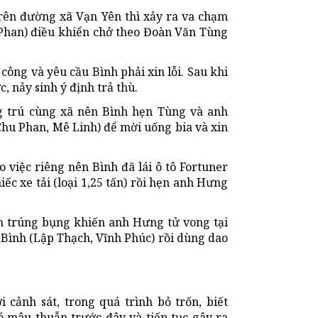
 trên đường xã Vạn Yên thì xảy ra va chạm
Phan) điều khiển chở theo Đoàn Văn Tùng
công và yêu cầu Bình phải xin lỗi. Sau khi
, nảy sinh ý định trả thù.
g trú cùng xã nên Bình hẹn Tùng và anh
hu Phan, Mê Linh) để mời uống bia và xin
 việc riêng nên Bình đã lái ô tô Fortuner
iếc xe tải (loại 1,25 tấn) rồi hẹn anh Hưng
m trúng bụng khiến anh Hưng tử vong tại
c Bình (Lập Thạch, Vĩnh Phúc) rồi dùng dao
 cảnh sát, trong quá trình bỏ trốn, biết
ó mâu thuẫn trước đây và tiếp tục gây ra