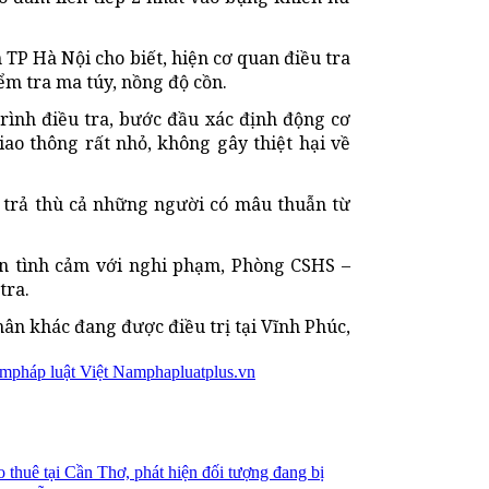
 TP Hà Nội cho biết, hiện cơ quan điều tra
m tra ma túy, nồng độ cồn.
trình điều tra, bước đầu xác định động cơ
ao thông rất nhỏ, không gây thiệt hại về
h trả thù cả những người có mâu thuẫn từ
an tình cảm với nghi phạm, Phòng CSHS –
tra.
ân khác đang được điều trị tại Vĩnh Phúc,
ạm
pháp luật Việt Nam
phapluatplus.vn
 thuê tại Cần Thơ, phát hiện đối tượng đang bị