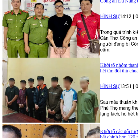
Công an Đà Nẵng t
HÌNH SỰ
14:12
|
Trong quá trình k
Cần Thơ, Công an
người đang bị Côn
cấm.
Khởi tố nhóm thanh
hét tìm đối thủ chu
HÌNH SỰ
13:51
|
Sau mâu thuẫn khi
Phú Thọ mang theo
lạng lách, hò hét
Khởi tố các đối tượ
bất chính hơn 120 