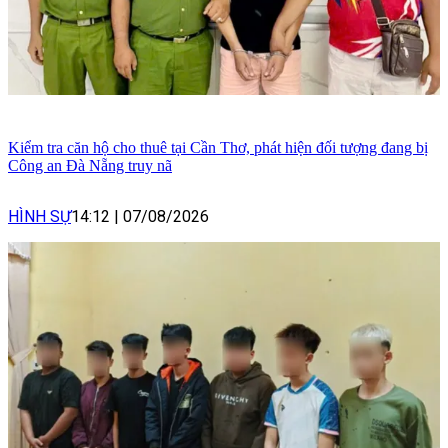
Kiểm tra căn hộ cho thuê tại Cần Thơ, phát hiện đối tượng đang bị
Công an Đà Nẵng truy nã
HÌNH SỰ
14:12
|
07/08/2026