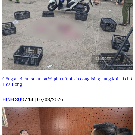
Công an điều tra vụ người phụ nữ bị tấn công bằng hung khí tại chợ
Hòa Long
HÌNH SỰ
07:14
|
07/08/2026