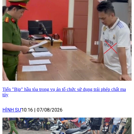
Tiến "Bịp" hầu tòa trong vụ án tổ chức sử dụng trái phép chất ma
túy
HÌNH SỰ
10:16
|
07/08/2026