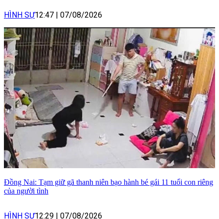
HÌNH SỰ
12:47
|
07/08/2026
Đồng Nai: Tạm giữ gã thanh niên bạo hành bé gái 11 tuổi con riêng
của người tình
HÌNH SỰ
12:29
|
07/08/2026