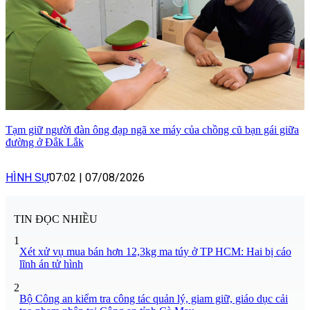
Tạm giữ người đàn ông đạp ngã xe máy của chồng cũ bạn gái giữa
đường ở Đắk Lắk
HÌNH SỰ
07:02
|
07/08/2026
TIN ĐỌC NHIỀU
1
Xét xử vụ mua bán hơn 12,3kg ma túy ở TP HCM: Hai bị cáo
lĩnh án tử hình
2
Bộ Công an kiểm tra công tác quản lý, giam giữ, giáo dục cải