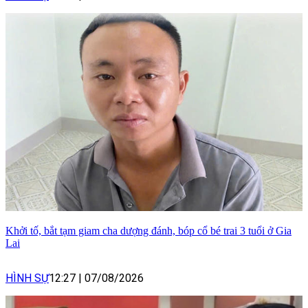
Khởi tố, bắt tạm giam cha dượng đánh, bóp cổ bé trai 3 tuổi ở Gia
Lai
HÌNH SỰ
12:27
|
07/08/2026