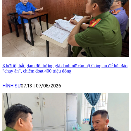
Khởi tố, bắt giam đối tượng giả danh nữ cán bộ Công an để lừa đảo
"chạy án", chiếm đoạt 400 triệu đồng
HÌNH SỰ
07:13
|
07/08/2026