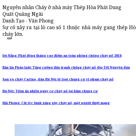
Nguyên nhân Cháy ở nhà máy Thép Hòa Phát Dung
Quất Quảng Ngãi
Danh Tạo - Văn Phong
Sự cố xảy ra tại lò cao số 1 thuộc nhà máy gang thép H
cháy lớn.
Đà Nẵng: Phát động tháng cao điểm an toàn phòng chống cháy nổ 2018
Bản tin Pháp luật: Tăng cường đấu tranh chống cháy nổ dịp Tết Nguyên đán
Sau vụ cháy Carina, dân Hà Nội tố loạt chung cư vi phạm cháy nổ
Hà Nội: Tiềm ẩn nhiều nguy cơ cháy nổ tại hầm chung cư
Hải Phòng: Cắt téc bình xăng gây cháy nổ, một người thiệt mạng