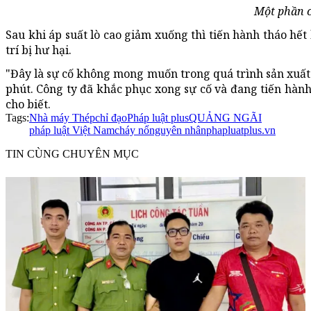
Một phần c
Sau khi áp suất lò cao giảm xuống thì tiến hành tháo hết 
trí bị hư hại.
"Đây là sự cố không mong muốn trong quá trình sản xuất
phút. Công ty đã khắc phục xong sự cố và đang tiến hành 
cho biết.
Tags:
Nhà máy Thép
chỉ đạo
Pháp luật plus
QUẢNG NGÃI
pháp luật Việt Nam
cháy nổ
nguyên nhân
phapluatplus.vn
TIN CÙNG CHUYÊN MỤC