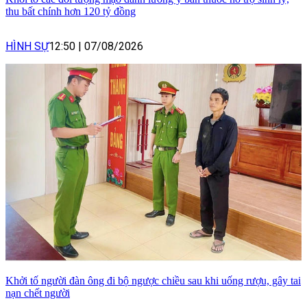
thu bất chính hơn 120 tỷ đồng
HÌNH SỰ
12:50
|
07/08/2026
Khởi tố người đàn ông đi bộ ngược chiều sau khi uống rượu, gây tai
nạn chết người