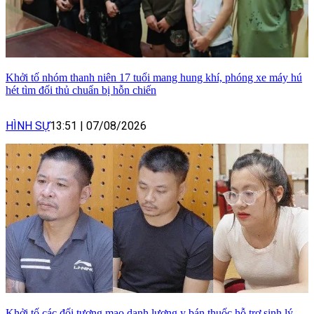
Khởi tố nhóm thanh niên 17 tuổi mang hung khí, phóng xe máy hú
hét tìm đối thủ chuẩn bị hỗn chiến
HÌNH SỰ
13:51
|
07/08/2026
Khởi tố các đối tượng mạo danh lương y bán thuốc hỗ trợ sinh lý,