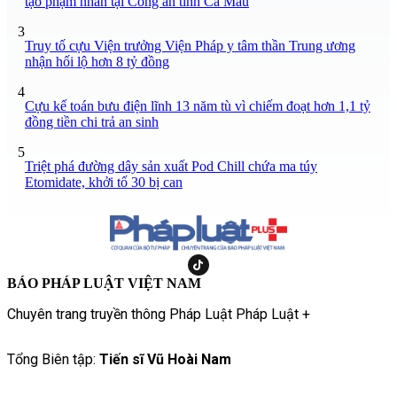
tạo phạm nhân tại Công an tỉnh Cà Mau
3
Truy tố cựu Viện trưởng Viện Pháp y tâm thần Trung ương
nhận hối lộ hơn 8 tỷ đồng
4
Cựu kế toán bưu điện lĩnh 13 năm tù vì chiếm đoạt hơn 1,1 tỷ
đồng tiền chi trả an sinh
5
Triệt phá đường dây sản xuất Pod Chill chứa ma túy
Etomidate, khởi tố 30 bị can
BÁO PHÁP LUẬT VIỆT NAM
Chuyên trang truyền thông Pháp Luật Pháp Luật +
Tổng Biên tập:
Tiến sĩ Vũ Hoài Nam