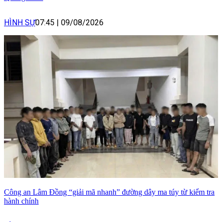
HÌNH SỰ
07:45
|
09/08/2026
Công an Lâm Đồng “giải mã nhanh” đường dây ma túy từ kiểm tra
hành chính