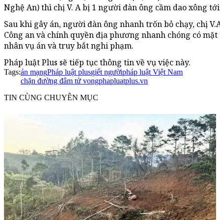
Nghệ An) thì chị V. A bị 1 người đàn ông cầm dao xông tới
Sau khi gây án, người đàn ông nhanh trốn bỏ chạy, chị V.A
Công an và chính quyền địa phương nhanh chóng có mặt t
nhân vụ án và truy bắt nghi phạm.
Pháp luật Plus sẽ tiếp tục thông tin về vụ việc này.
Tags:
án mạng
Pháp luật plus
giết người
pháp luật Việt Nam
chặn đường đâm tử vong
phapluatplus.vn
TIN CÙNG CHUYÊN MỤC