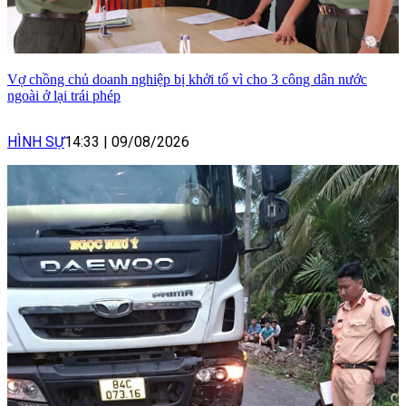
Vợ chồng chủ doanh nghiệp bị khởi tố vì cho 3 công dân nước
ngoài ở lại trái phép
HÌNH SỰ
14:33
|
09/08/2026