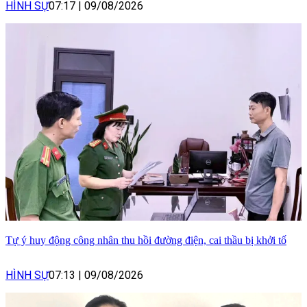
HÌNH SỰ
07:17
|
09/08/2026
Tự ý huy động công nhân thu hồi đường điện, cai thầu bị khởi tố
HÌNH SỰ
07:13
|
09/08/2026