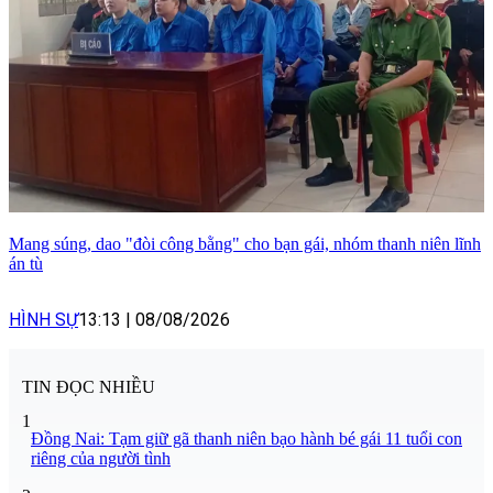
Mang súng, dao "đòi công bằng" cho bạn gái, nhóm thanh niên lĩnh
án tù
HÌNH SỰ
13:13
|
08/08/2026
TIN ĐỌC NHIỀU
1
Đồng Nai: Tạm giữ gã thanh niên bạo hành bé gái 11 tuổi con
riêng của người tình