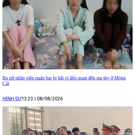
Ba nữ nhân viên quán bar bị bắt vì liên quan đến ma túy ở Móng
Cái
HÌNH SỰ
13:23
|
08/08/2026