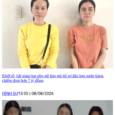
Khởi tố, bắt giam hai phụ nữ làm giả hồ sơ đáo hạn ngân hàng,
chiếm đoạt hơn 7 tỷ đồng
HÌNH SỰ
15:55
|
08/08/2026