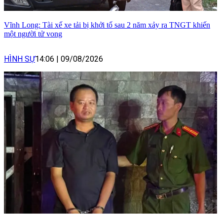
Vĩnh Long: Tài xế xe tải bị khởi tố sau 2 năm xảy ra TNGT khiến
một người tử vong
HÌNH SỰ
14:06
|
09/08/2026