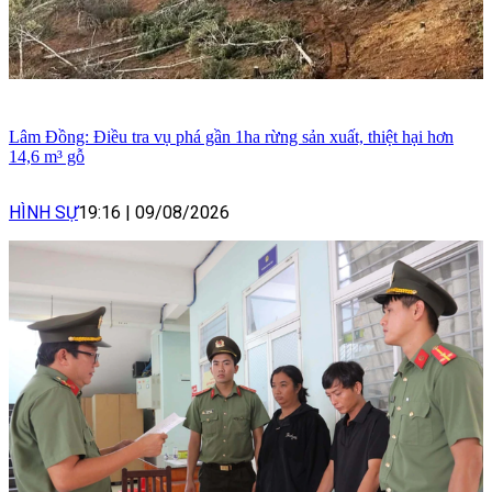
Lâm Đồng: Điều tra vụ phá gần 1ha rừng sản xuất, thiệt hại hơn
14,6 m³ gỗ
HÌNH SỰ
19:16
|
09/08/2026