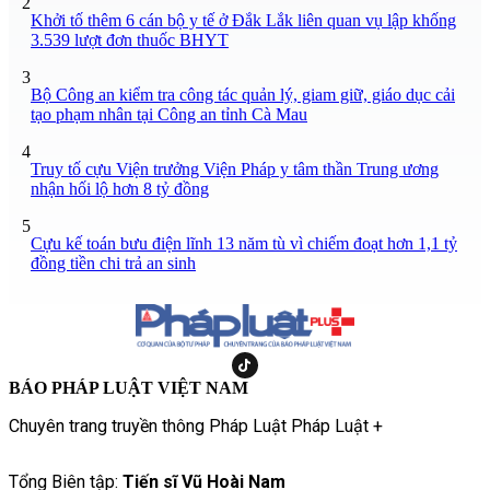
2
Khởi tố thêm 6 cán bộ y tế ở Đắk Lắk liên quan vụ lập khống
3.539 lượt đơn thuốc BHYT
3
Bộ Công an kiểm tra công tác quản lý, giam giữ, giáo dục cải
tạo phạm nhân tại Công an tỉnh Cà Mau
4
Truy tố cựu Viện trưởng Viện Pháp y tâm thần Trung ương
nhận hối lộ hơn 8 tỷ đồng
5
Cựu kế toán bưu điện lĩnh 13 năm tù vì chiếm đoạt hơn 1,1 tỷ
đồng tiền chi trả an sinh
BÁO PHÁP LUẬT VIỆT NAM
Chuyên trang truyền thông Pháp Luật Pháp Luật +
Tổng Biên tập:
Tiến sĩ Vũ Hoài Nam