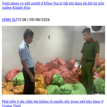
Nghi phạm vụ giết người ở Đồng Nai bị bắt khi đang lái ôtô bỏ trốn
xuống Khánh Hòa
HÌNH SỰ
13:58
|
09/08/2026
Phát hiện 6 tấn chân lợn không rõ nguồn gốc trong một kho hàng ở
Quảng Ninh