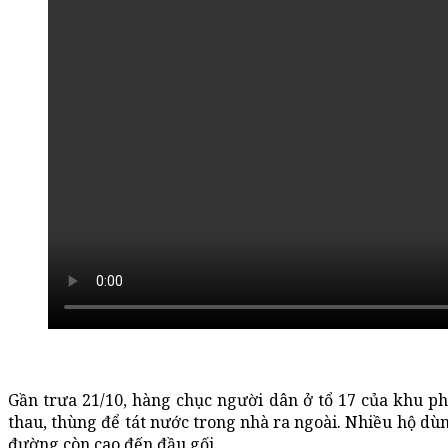
Gần trưa 21/10, hàng chục người dân ở tổ 17 của khu ph
thau, thùng để tát nước trong nhà ra ngoài. Nhiều hộ d
đường còn cao đến đầu gối.