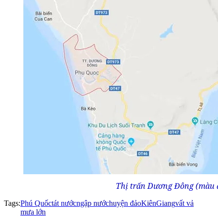
Thị trấn Dương Đông (màu đ
Tags:
Phú Quốc
tát nước
ngập nước
huyện đảo
KiênGiang
vất vả
mưa lớn