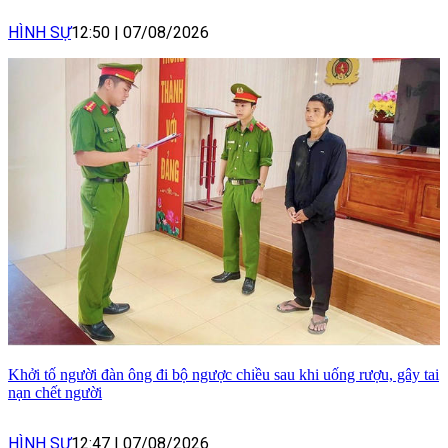
HÌNH SỰ
12:50
|
07/08/2026
Khởi tố người đàn ông đi bộ ngược chiều sau khi uống rượu, gây tai
nạn chết người
HÌNH SỰ
12:47
|
07/08/2026