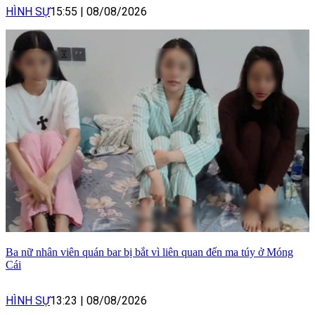
HÌNH SỰ
15:55
|
08/08/2026
Ba nữ nhân viên quán bar bị bắt vì liên quan đến ma túy ở Móng
Cái
HÌNH SỰ
13:23
|
08/08/2026