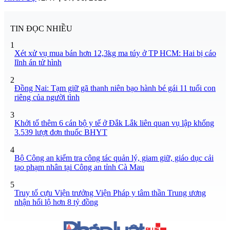
TIN ĐỌC NHIỀU
1
Xét xử vụ mua bán hơn 12,3kg ma túy ở TP HCM: Hai bị cáo
lĩnh án tử hình
2
Đồng Nai: Tạm giữ gã thanh niên bạo hành bé gái 11 tuổi con
riêng của người tình
3
Khởi tố thêm 6 cán bộ y tế ở Đắk Lắk liên quan vụ lập khống
3.539 lượt đơn thuốc BHYT
4
Bộ Công an kiểm tra công tác quản lý, giam giữ, giáo dục cải
tạo phạm nhân tại Công an tỉnh Cà Mau
5
Truy tố cựu Viện trưởng Viện Pháp y tâm thần Trung ương
nhận hối lộ hơn 8 tỷ đồng