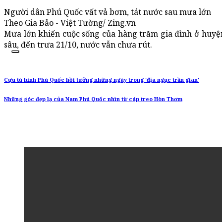
Người dân Phú Quốc vất vả bơm, tát nước sau mưa lớn
Theo Gia Bảo - Việt Tường/ Zing.vn
Mưa lớn khiến cuộc sống của hàng trăm gia đình ở huyệ
sâu, đến trưa 21/10, nước vẫn chưa rút.
Cựu tù binh Phú Quốc hồi tưởng những ngày trong 'địa ngục trần gian'
Những góc đẹp lạ của Nam Phú Quốc nhìn từ cáp treo Hòn Thơm