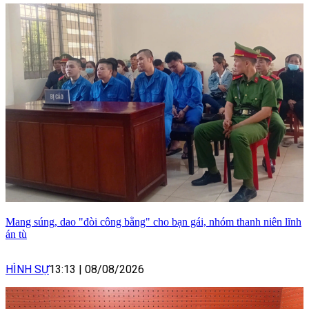
Mang súng, dao "đòi công bằng" cho bạn gái, nhóm thanh niên lĩnh
án tù
HÌNH SỰ
13:13
|
08/08/2026