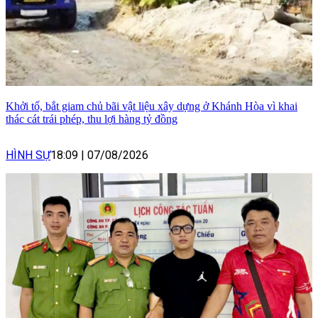
Khởi tố, bắt giam chủ bãi vật liệu xây dựng ở Khánh Hòa vì khai
thác cát trái phép, thu lợi hàng tỷ đồng
HÌNH SỰ
18:09
|
07/08/2026