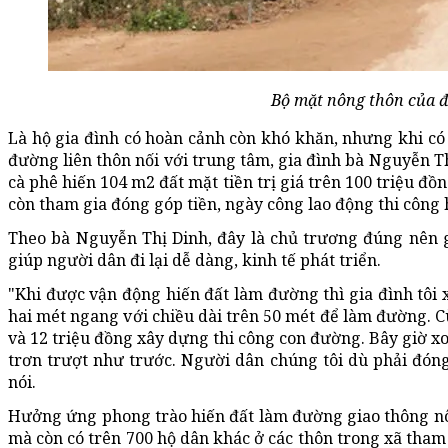
Bộ mặt nông thôn của đ
Là hộ gia đình có hoàn cảnh còn khó khăn, nhưng khi có
đường liên thôn nối với trung tâm, gia đình bà Nguyễn Th
cà phê hiến 104 m2 đất mặt tiền trị giá trên 100 triệu đồ
còn tham gia đóng góp tiền, ngày công lao động thi công
Theo bà Nguyễn Thị Dinh, đây là chủ trương đúng nên g
giúp người dân đi lại dễ dàng, kinh tế phát triển.
"Khi được vận động hiến đất làm đường thì gia đình tôi
hai mét ngang với chiều dài trên 50 mét để làm đường. C
và 12 triệu đồng xây dựng thi công con đường. Bây giờ xong
trơn trượt như trước. Người dân chúng tôi dù phải đóng
nói.
Hưởng ứng phong trào hiến đất làm đường giao thông nô
mà còn có trên 700 hộ dân khác ở các thôn trong xã tham