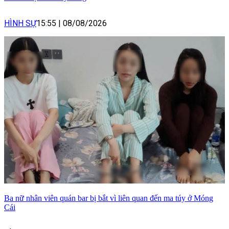
HÌNH SỰ
15:55
|
08/08/2026
Ba nữ nhân viên quán bar bị bắt vì liên quan đến ma túy ở Móng
Cái