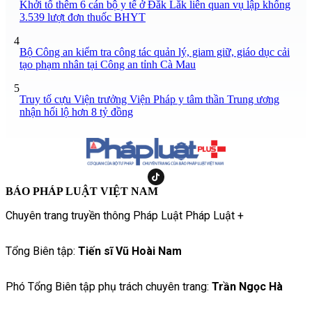
Khởi tố thêm 6 cán bộ y tế ở Đắk Lắk liên quan vụ lập khống
3.539 lượt đơn thuốc BHYT
4
Bộ Công an kiểm tra công tác quản lý, giam giữ, giáo dục cải
tạo phạm nhân tại Công an tỉnh Cà Mau
5
Truy tố cựu Viện trưởng Viện Pháp y tâm thần Trung ương
nhận hối lộ hơn 8 tỷ đồng
BÁO PHÁP LUẬT VIỆT NAM
Chuyên trang truyền thông Pháp Luật Pháp Luật +
Tổng Biên tập:
Tiến sĩ Vũ Hoài Nam
Phó Tổng Biên tập phụ trách chuyên trang:
Trần Ngọc Hà