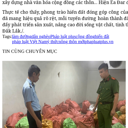
xây dựng nhà văn hóa cộng đồng các thôn... Hiện Ea Đar đ
Thực tế cho thấy, phong trào hiến đất đóng góp công củ
đã mang hiệu quả rõ rệt, mỗi tuyến đường hoàn thành đã
đẩy phát triển sản xuất, nâng cao đời sống vật chất, tinh
Đắk Lắk./.
Tags:
làm đường
dân nghèo
Pháp luật plus
cộng đồng
hiến đất
pháp luật Việt Nam
ý thức
nông thôn mới
phapluatplus.vn
TIN CÙNG CHUYÊN MỤC