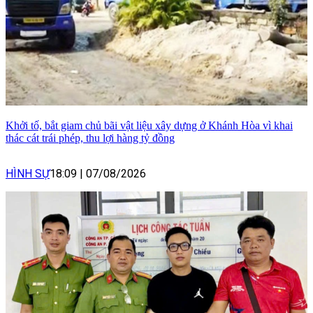
Khởi tố, bắt giam chủ bãi vật liệu xây dựng ở Khánh Hòa vì khai
thác cát trái phép, thu lợi hàng tỷ đồng
HÌNH SỰ
18:09
|
07/08/2026