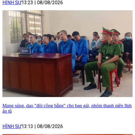
HÌNH SỰ
13:23
|
08/08/2026
Mang súng, dao "đòi công bằng" cho bạn gái, nhóm thanh niên lĩnh
án tù
HÌNH SỰ
13:13
|
08/08/2026