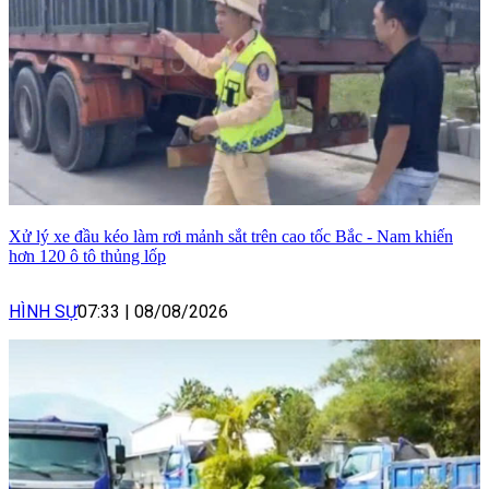
Xử lý xe đầu kéo làm rơi mảnh sắt trên cao tốc Bắc - Nam khiến
hơn 120 ô tô thủng lốp
HÌNH SỰ
07:33
|
08/08/2026