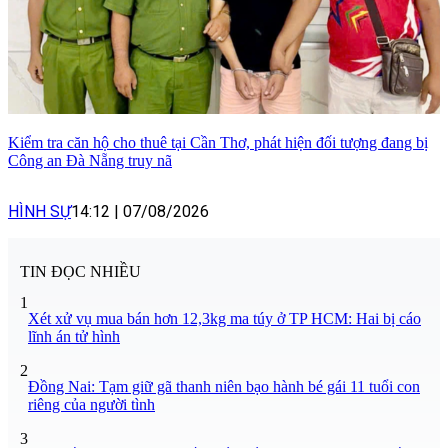
Kiểm tra căn hộ cho thuê tại Cần Thơ, phát hiện đối tượng đang bị
Công an Đà Nẵng truy nã
HÌNH SỰ
14:12
|
07/08/2026
TIN ĐỌC NHIỀU
1
Xét xử vụ mua bán hơn 12,3kg ma túy ở TP HCM: Hai bị cáo
lĩnh án tử hình
2
Đồng Nai: Tạm giữ gã thanh niên bạo hành bé gái 11 tuổi con
riêng của người tình
3