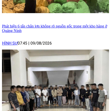
Phát hiện 6 tấn chân lợn không rõ nguồn gốc trong một kho hàng ở
Quảng Ninh
HÌNH SỰ
07:45
|
09/08/2026