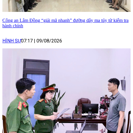
Công an Lâm Đồng “giải mã nhanh” đường dây ma túy từ kiểm tra
hành chính
HÌNH SỰ
07:17
|
09/08/2026