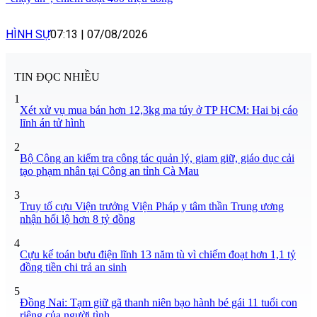
HÌNH SỰ
07:13
|
07/08/2026
TIN ĐỌC NHIỀU
1
Xét xử vụ mua bán hơn 12,3kg ma túy ở TP HCM: Hai bị cáo
lĩnh án tử hình
2
Bộ Công an kiểm tra công tác quản lý, giam giữ, giáo dục cải
tạo phạm nhân tại Công an tỉnh Cà Mau
3
Truy tố cựu Viện trưởng Viện Pháp y tâm thần Trung ương
nhận hối lộ hơn 8 tỷ đồng
4
Cựu kế toán bưu điện lĩnh 13 năm tù vì chiếm đoạt hơn 1,1 tỷ
đồng tiền chi trả an sinh
5
Đồng Nai: Tạm giữ gã thanh niên bạo hành bé gái 11 tuổi con
riêng của người tình