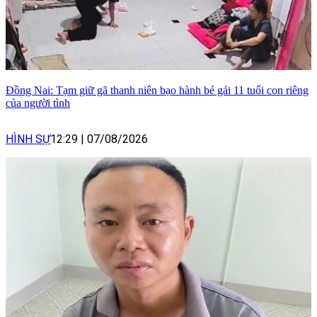
Đồng Nai: Tạm giữ gã thanh niên bạo hành bé gái 11 tuổi con riêng
của người tình
HÌNH SỰ
12:29
|
07/08/2026