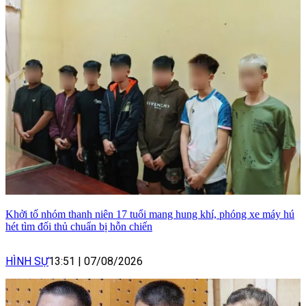
Khởi tố nhóm thanh niên 17 tuổi mang hung khí, phóng xe máy hú
hét tìm đối thủ chuẩn bị hỗn chiến
HÌNH SỰ
13:51
|
07/08/2026