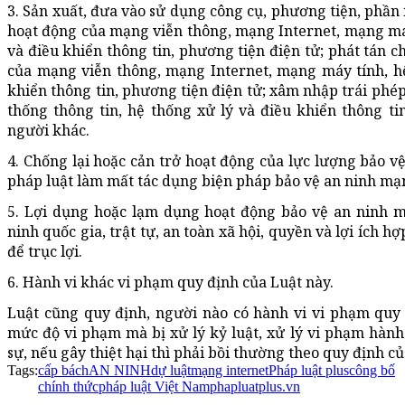
3. Sản xuất, đưa vào sử dụng công cụ, phương tiện, phần 
hoạt động của mạng viễn thông, mạng Internet, mạng máy 
và điều khiển thông tin, phương tiện điện tử; phát tán c
của mạng viễn thông, mạng Internet, mạng máy tính, hệ
khiển thông tin, phương tiện điện tử; xâm nhập trái phé
thống thông tin, hệ thống xử lý và điều khiển thông tin
người khác.
4. Chống lại hoặc cản trở hoạt động của lực lượng bảo vệ
pháp luật làm mất tác dụng biện pháp bảo vệ an ninh mạ
5. Lợi dụng hoặc lạm dụng hoạt động bảo vệ an ninh m
ninh quốc gia, trật tự, an toàn xã hội, quyền và lợi ích 
để trục lợi.
6. Hành vi khác vi phạm quy định của Luật này.
Luật cũng quy định, người nào có hành vi vi phạm quy đ
mức độ vi phạm mà bị xử lý kỷ luật, xử lý vi phạm hành
sự, nếu gây thiệt hại thì phải bồi thường theo quy định củ
Tags:
cấp bách
AN NINH
dự luật
mạng internet
Pháp luật plus
công bố
chính thức
pháp luật Việt Nam
phapluatplus.vn