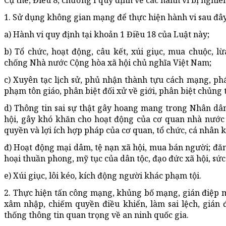
Cụ thể, Điều 8, chương I quy định về các hành vi bị ngh
1. Sử dụng không gian mạng để thực hiện hành vi sau đây
a) Hành vi quy định tại khoản 1 Điều 18 của Luật này;
b) Tổ chức, hoạt động, câu kết, xúi giục, mua chuộc, lừ
chống Nhà nước Cộng hòa xã hội chủ nghĩa Việt Nam;
c) Xuyên tạc lịch sử, phủ nhận thành tựu cách mạng, phá
phạm tôn giáo, phân biệt đối xử về giới, phân biệt chủng 
d) Thông tin sai sự thật gây hoang mang trong Nhân dân,
hội, gây khó khăn cho hoạt động của cơ quan nhà nước
quyền và lợi ích hợp pháp của cơ quan, tổ chức, cá nhân 
đ) Hoạt động mại dâm, tệ nạn xã hội, mua bán người; đăng 
hoại thuần phong, mỹ tục của dân tộc, đạo đức xã hội, sứ
e) Xúi giục, lôi kéo, kích động người khác phạm tội.
2. Thực hiện tấn công mạng, khủng bố mạng, gián điệp m
xâm nhập, chiếm quyền điều khiển, làm sai lệch, gián đ
thống thông tin quan trọng về an ninh quốc gia.