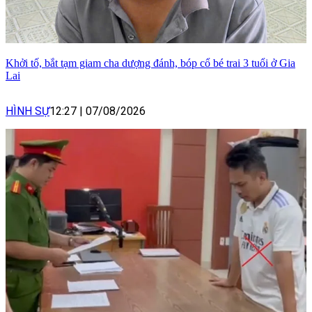
Khởi tố, bắt tạm giam cha dượng đánh, bóp cổ bé trai 3 tuổi ở Gia
Lai
HÌNH SỰ
12:27
|
07/08/2026