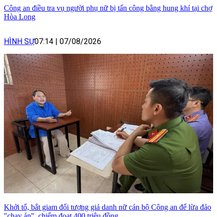
Công an điều tra vụ người phụ nữ bị tấn công bằng hung khí tại chợ
Hòa Long
HÌNH SỰ
07:14
|
07/08/2026
Khởi tố, bắt giam đối tượng giả danh nữ cán bộ Công an để lừa đảo
"chạy án", chiếm đoạt 400 triệu đồng