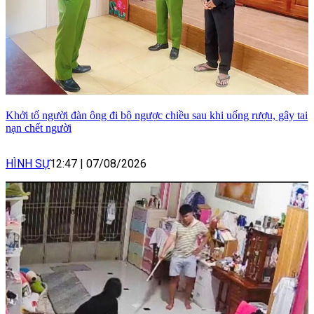
Khởi tố người đàn ông đi bộ ngược chiều sau khi uống rượu, gây tai
nạn chết người
HÌNH SỰ
12:47
|
07/08/2026