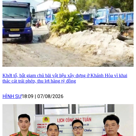
Khởi tố, bắt giam chủ bãi vật liệu xây dựng ở Khánh Hòa vì khai
thác cát trái phép, thu lợi hàng tỷ đồng
HÌNH SỰ
18:09
|
07/08/2026