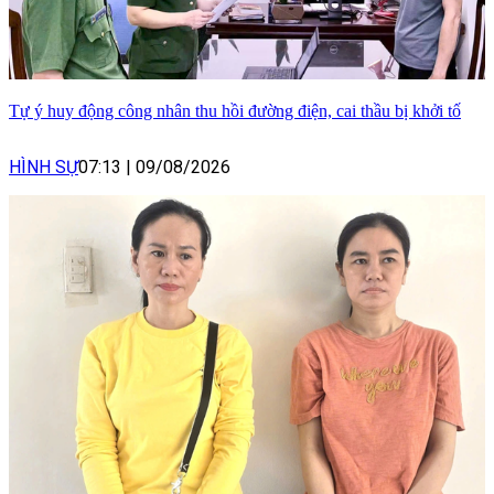
Tự ý huy động công nhân thu hồi đường điện, cai thầu bị khởi tố
HÌNH SỰ
07:13
|
09/08/2026