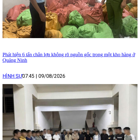
Phát hiện 6 tấn chân lợn không rõ nguồn gốc trong một kho hàng ở
Quảng Ninh
HÌNH SỰ
07:45
|
09/08/2026