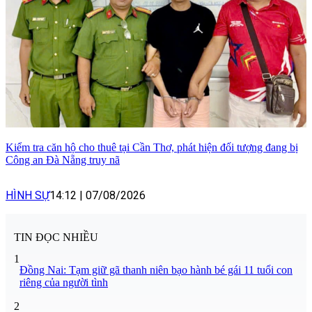
Kiểm tra căn hộ cho thuê tại Cần Thơ, phát hiện đối tượng đang bị
Công an Đà Nẵng truy nã
HÌNH SỰ
14:12
|
07/08/2026
TIN ĐỌC NHIỀU
1
Đồng Nai: Tạm giữ gã thanh niên bạo hành bé gái 11 tuổi con
riêng của người tình
2