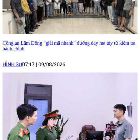
Công an Lâm Đồng “giải mã nhanh” đường dây ma túy từ kiểm tra
hành chính
HÌNH SỰ
07:17
|
09/08/2026