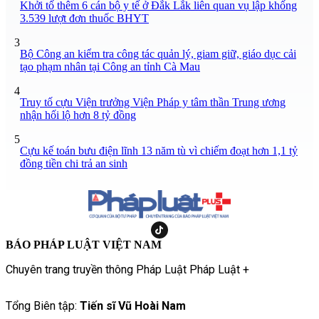
Khởi tố thêm 6 cán bộ y tế ở Đắk Lắk liên quan vụ lập khống
3.539 lượt đơn thuốc BHYT
3
Bộ Công an kiểm tra công tác quản lý, giam giữ, giáo dục cải
tạo phạm nhân tại Công an tỉnh Cà Mau
4
Truy tố cựu Viện trưởng Viện Pháp y tâm thần Trung ương
nhận hối lộ hơn 8 tỷ đồng
5
Cựu kế toán bưu điện lĩnh 13 năm tù vì chiếm đoạt hơn 1,1 tỷ
đồng tiền chi trả an sinh
BÁO PHÁP LUẬT VIỆT NAM
Chuyên trang truyền thông Pháp Luật Pháp Luật +
Tổng Biên tập:
Tiến sĩ Vũ Hoài Nam