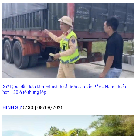
Xử lý xe đầu kéo làm rơi mảnh sắt trên cao tốc Bắc - Nam khiến
hơn 120 ô tô thủng lốp
HÌNH SỰ
07:33
|
08/08/2026