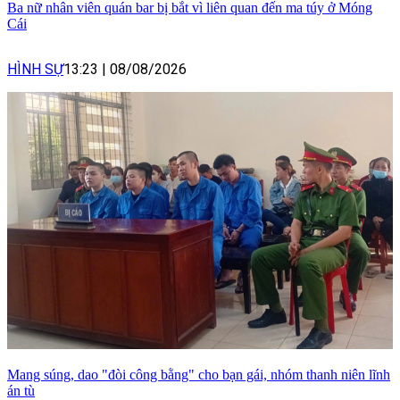
Ba nữ nhân viên quán bar bị bắt vì liên quan đến ma túy ở Móng
Cái
HÌNH SỰ
13:23
|
08/08/2026
Mang súng, dao "đòi công bằng" cho bạn gái, nhóm thanh niên lĩnh
án tù