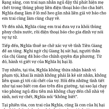
Rạng sáng, con trai nạn nhân ngủ dậy thì phát hiện mẹ
chết trong thùng phuy liền điện thoại báo cho cha biết.
Nghĩa đang làm ở lò mổ heo gần nhà liền giả vờ báo cho
em trai cùng làm cùng chạy về.
Về đến nhà, Nghĩa cùng em trai đưa vợ ra khỏi thùng
phuy chứa nước, rồi điện thoại báo cho gia đình vợ nói
vợ tự tử.
Tiếp đến, Nghĩa thuê xe chở xác vợ về tỉnh Tiền Giang
để an táng. Nghi ngờ chị Giang bị sát hại, người thân
của chị Giang đã báo cho chính quyền địa phương. Từ
đó, hành vi giết vợ của Nghĩa bị bại lộ.
Tuy nhiên, tại tòa, Nghĩa không thừa nhận hành vi
phạm tội, khai là mình không phải là kẻ sát nhân, không
liên quan gì tới cái chết của vợ. Hỏi đến những tình tiết
như tại sao biết con dao trên đầu giường, tại sao lại chạy
vào phòng ngủ đầu tiên mà không chạy đến chỗ nhà vệ
sinh, nơi vợ chết, Nghĩa nói “không biết”.
Tại phiên tòa, con trai của Nghĩa, cũng là con của bị hại