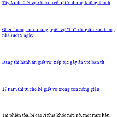
Tây Ninh: Giết vợ rồi treo cổ tự tử nhưng không thành
Ghen tuông mù quáng, giết vợ "hờ" rồi giấu xác trong
nhà suốt 9 ngày
Đang thi hành án giết vợ, tiếp tục gây án với bạn tù
17 năm thì tù cho kẻ giết vợ trong cơn nóng giận
Tại phiên tòa, bị cáo Nghĩa khóc nức nở, một mực kêu