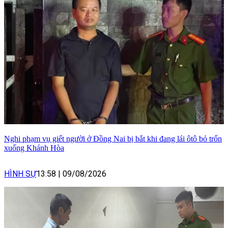
Nghi phạm vụ giết người ở Đồng Nai bị bắt khi đang lái ôtô bỏ trốn
xuống Khánh Hòa
HÌNH SỰ
13:58
|
09/08/2026