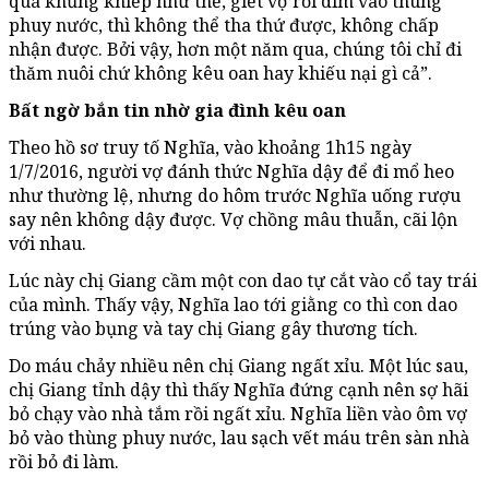
quá khủng khiếp như thế, giết vợ rồi dìm vào thùng
phuy nước, thì không thể tha thứ được, không chấp
nhận được. Bởi vậy, hơn một năm qua, chúng tôi chỉ đi
thăm nuôi chứ không kêu oan hay khiếu nại gì cả”.
Bất ngờ bắn tin nhờ gia đình kêu oan
Theo hồ sơ truy tố Nghĩa, vào khoảng 1h15 ngày
1/7/2016, người vợ đánh thức Nghĩa dậy để đi mổ heo
như thường lệ, nhưng do hôm trước Nghĩa uống rượu
say nên không dậy được. Vợ chồng mâu thuẫn, cãi lộn
với nhau.
Lúc này chị Giang cầm một con dao tự cắt vào cổ tay trái
của mình. Thấy vậy, Nghĩa lao tới giằng co thì con dao
trúng vào bụng và tay chị Giang gây thương tích.
Do máu chảy nhiều nên chị Giang ngất xỉu. Một lúc sau,
chị Giang tỉnh dậy thì thấy Nghĩa đứng cạnh nên sợ hãi
bỏ chạy vào nhà tắm rồi ngất xỉu. Nghĩa liền vào ôm vợ
bỏ vào thùng phuy nước, lau sạch vết máu trên sàn nhà
rồi bỏ đi làm.