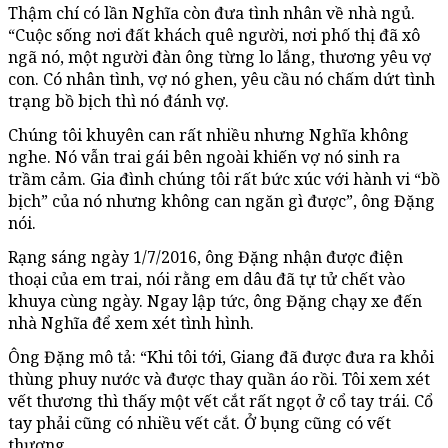
Thậm chí có lần Nghĩa còn đưa tình nhân về nhà ngủ.
“Cuộc sống nơi đất khách quê người, nơi phố thị đã xô
ngã nó, một người đàn ông từng lo lắng, thương yêu vợ
con. Có nhân tình, vợ nó ghen, yêu cầu nó chấm dứt tình
trạng bồ bịch thì nó đánh vợ.
Chúng tôi khuyên can rất nhiều nhưng Nghĩa không
nghe. Nó vẫn trai gái bên ngoài khiến vợ nó sinh ra
trầm cảm. Gia đình chúng tôi rất bức xúc với hành vi “bồ
bịch” của nó nhưng không can ngăn gì được”, ông Đặng
nói.
Rạng sáng ngày 1/7/2016, ông Đặng nhận được điện
thoại của em trai, nói rằng em dâu đã tự tử chết vào
khuya cùng ngày. Ngay lập tức, ông Đặng chạy xe đến
nhà Nghĩa để xem xét tình hình.
Ông Đặng mô tả: “Khi tôi tới, Giang đã được đưa ra khỏi
thùng phuy nước và được thay quần áo rồi. Tôi xem xét
vết thương thì thấy một vết cắt rất ngọt ở cổ tay trái. Cổ
tay phải cũng có nhiều vết cắt. Ở bụng cũng có vết
thương.