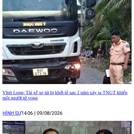
Vĩnh Long: Tài xế xe tải bị khởi tố sau 2 năm xảy ra TNGT khiến
một người tử vong
HÌNH SỰ
14:06
|
09/08/2026