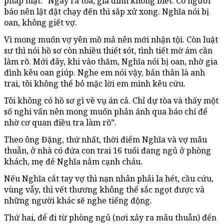
pháp luật. “Ngày ra tòa, gia đình không biết. Có người
báo nên lật đật chạy đến thì sắp xử xong. Nghĩa nói bị
oan, không giết vợ.
Vì mong muốn vợ yên mồ mả nên mới nhận tội. Còn luật
sư thì nói hồ sơ còn nhiều thiết sót, tình tiết mờ ám cần
làm rõ. Mới đây, khi vào thăm, Nghĩa nói bị oan, nhờ gia
đình kêu oan giúp. Nghe em nói vậy, bản thân là anh
trai, tôi không thể bỏ mặc lời em mình kêu cứu.
Tôi không có hồ sơ gì về vụ án cả. Chỉ dự tòa và thấy một
số nghi vấn nên mong muốn phản ánh qua báo chí để
nhờ cơ quan điều tra làm rõ”.
Theo ông Đặng, thứ nhất, thời điểm Nghĩa và vợ mâu
thuẫn, ở nhà có đứa con trai 16 tuổi đang ngủ ở phòng
khách, mẹ đẻ Nghĩa nằm cạnh cháu.
Nếu Nghĩa cắt tay vợ thì nạn nhân phải la hét, cầu cứu,
vùng vẫy, thì vết thương không thể sắc ngọt được và
những người khác sẽ nghe tiếng động.
Thứ hai, để đi từ phòng ngủ (nơi xảy ra mâu thuẫn) đến