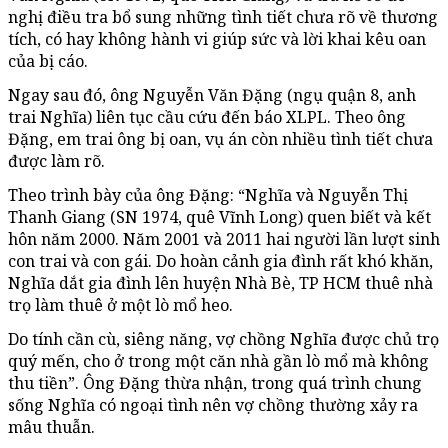
nghị điều tra bổ sung những tình tiết chưa rõ về thương
tích, có hay không hành vi giúp sức và lời khai kêu oan
của bị cáo.
Ngay sau đó, ông Nguyễn Văn Đặng (ngụ quận 8, anh
trai Nghĩa) liên tục cầu cứu đến báo XLPL. Theo ông
Đặng, em trai ông bị oan, vụ án còn nhiều tình tiết chưa
được làm rõ.
Theo trình bày của ông Đặng: “Nghĩa và Nguyễn Thị
Thanh Giang (SN 1974, quê Vĩnh Long) quen biết và kết
hôn năm 2000. Năm 2001 và 2011 hai người lần lượt sinh
con trai và con gái. Do hoàn cảnh gia đình rất khó khăn,
Nghĩa dắt gia đình lên huyện Nhà Bè, TP HCM thuê nhà
trọ làm thuê ở một lò mổ heo.
Do tính cần cù, siêng năng, vợ chồng Nghĩa được chủ trọ
quý mến, cho ở trong một căn nhà gần lò mổ mà không
thu tiền”. Ông Đặng thừa nhận, trong quá trình chung
sống Nghĩa có ngoại tình nên vợ chồng thường xảy ra
mâu thuẫn.