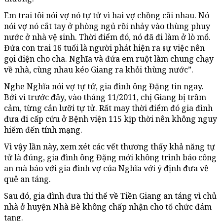
Em trai tôi nói vợ nó tự tử vì hai vợ chồng cãi nhau. Nó
nói vợ nó cắt tay ở phòng ngủ rồi nhảy vào thùng phuy
nước ở nhà vệ sinh. Thời điểm đó, nó đã đi làm ở lò mổ.
Đứa con trai 16 tuổi là người phát hiện ra sự việc nên
gọi điện cho cha. Nghĩa và đứa em ruột làm chung chạy
về nhà, cùng nhau kéo Giang ra khỏi thùng nước”.
Nghe Nghĩa nói vợ tự tử, gia đình ông Đặng tin ngay.
Bởi vì trước đây, vào tháng 11/2011, chị Giang bị trầm
cảm, từng cắn lưỡi tự tử. Rất may thời điểm đó gia đình
đưa đi cấp cứu ở Bệnh viện 115 kịp thời nên không nguy
hiểm đến tính mạng.
Vì vậy lần này, xem xét các vết thương thấy khả năng tự
tử là đúng, gia đình ông Đặng mới không trình báo công
an mà báo với gia đình vợ của Nghĩa với ý định đưa về
quê an táng.
Sau đó, gia đình đưa thi thể về Tiền Giang an táng vì chủ
nhà ở huyện Nhà Bè không chấp nhận cho tổ chức đám
tang.