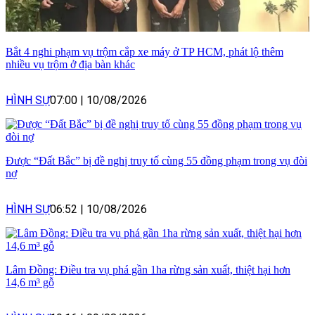
Bắt 4 nghi phạm vụ trộm cắp xe máy ở TP HCM, phát lộ thêm
nhiều vụ trộm ở địa bàn khác
HÌNH SỰ
07:00
|
10/08/2026
Được “Đất Bắc” bị đề nghị truy tố cùng 55 đồng phạm trong vụ đòi
nợ
HÌNH SỰ
06:52
|
10/08/2026
Lâm Đồng: Điều tra vụ phá gần 1ha rừng sản xuất, thiệt hại hơn
14,6 m³ gỗ