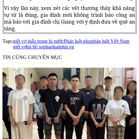
Vì vậy lần này, xem xét các vết thương thấy khả năng
tự tử là đúng, gia đình mới không trình báo công an
mà báo với gia đình chị Giang với ý định đưa về quê an
táng.
Tags:
giết vợ giấu trong lu nước
Pháp luật plus
pháp luật Việt Nam
giết vợ
trả hồ so
phapluatplus.vn
TIN CÙNG CHUYÊN MỤC