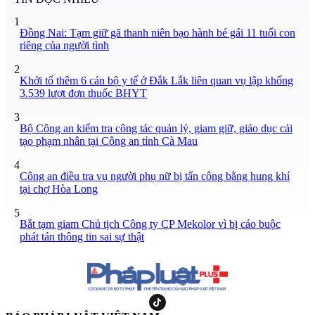
1
Đồng Nai: Tạm giữ gã thanh niên bạo hành bé gái 11 tuổi con
riêng của người tình
2
Khởi tố thêm 6 cán bộ y tế ở Đắk Lắk liên quan vụ lập khống
3.539 lượt đơn thuốc BHYT
3
Bộ Công an kiểm tra công tác quản lý, giam giữ, giáo dục cải
tạo phạm nhân tại Công an tỉnh Cà Mau
4
Công an điều tra vụ người phụ nữ bị tấn công bằng hung khí
tại chợ Hòa Long
5
Bắt tạm giam Chủ tịch Công ty CP Mekolor vì bị cáo buộc
phát tán thông tin sai sự thật