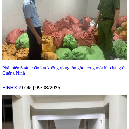
Phát hiện 6 tấn chân lợn không rõ nguồn gốc trong một kho hàng ở
Quảng Ninh
HÌNH SỰ
07:45
|
09/08/2026