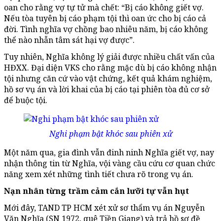
oan cho rằng vợ tự tử mà chết: “Bị cáo không giết vợ.
Nếu tòa tuyên bị cáo phạm tội thì oan ức cho bị cáo cả
đời. Tình nghĩa vợ chồng bao nhiêu năm, bị cáo không
thể nào nhẫn tâm sát hại vợ được”.
Tuy nhiên, Nghĩa không lý giải được nhiều chất vấn của
HĐXX. Đại diện VKS cho rằng mặc dù bị cáo không nhận
tội nhưng căn cứ vào vật chứng, kết quả khám nghiệm,
hồ sơ vụ án và lời khai của bị cáo tại phiên tòa đủ cơ sở
để buộc tội.
Nghi phạm bật khóc sau phiên xử
Một năm qua, gia đình vẫn đinh ninh Nghĩa giết vợ, nay
nhận thông tin từ Nghĩa, vội vàng cầu cứu cơ quan chức
năng xem xét những tình tiết chưa rõ trong vụ án.
Nạn nhân từng trầm cảm cắn lưỡi tự vẫn hụt
Mới đây, TAND TP HCM xét xử sơ thẩm vụ án Nguyễn
Văn Nghĩa (SN 1972, quê Tiền Giang) và trả hồ sơ đề