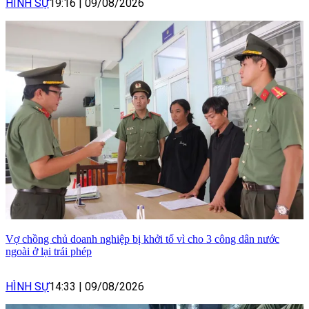
HÌNH SỰ
19:16
|
09/08/2026
Vợ chồng chủ doanh nghiệp bị khởi tố vì cho 3 công dân nước
ngoài ở lại trái phép
HÌNH SỰ
14:33
|
09/08/2026