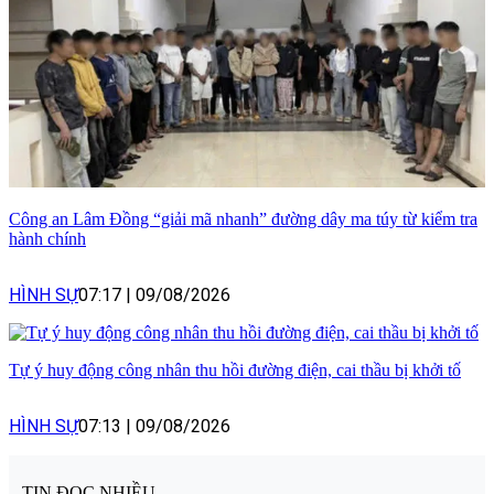
Công an Lâm Đồng “giải mã nhanh” đường dây ma túy từ kiểm tra
hành chính
HÌNH SỰ
07:17
|
09/08/2026
Tự ý huy động công nhân thu hồi đường điện, cai thầu bị khởi tố
HÌNH SỰ
07:13
|
09/08/2026
TIN ĐỌC NHIỀU