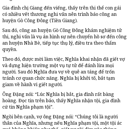
Gia đình chị Giang đến viếng, thấy trên thi thể con gái
có nhiều vết thương nghi vấn nên trình báo công an
huyện Gò Công Đông (Tiền Giang).
Sau đó, công an huyện Gò Công Đông khám nghiệm tử
thi, nghi vấn là vụ án hình sự nên chuyển hồ sơ đến công
an huyện Nhà Bè, tiếp tục thụ lý, điều tra theo thẩm
quyền.
Theo đó, được mời làm việc, Nghĩa khai nhận đã giết vợ
và dựng hiện trường một vụ tự tử để đánh lừa mọi
người. Sau đó Nghĩa đưa vợ về quê an táng để trốn
tránh cơ quan chức năng. Nghĩa bị khởi tố, bắt tạm
giam về hành vi giết người.
Ông Đặng nói: “Lúc Nghĩa bị bắt, gia đình rất bàng
hoàng. Đọc tin trên báo, thấy Nghĩa nhận tội, gia đình
cứ tin Nghĩa phạm tội”.
Ngồi bên cạnh, vợ ông Đặng nói: “Chúng tôi là người
thân của Nghĩa, nhưng nếu Nghĩa phạm tội, một tội ác