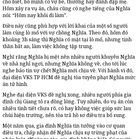
cho biết, bố mình có vợ bé, thường hay đánh đập mẹ.
Hôm xảy ra vụ án, cháu cũng có nghe tiếng của Nghĩa
nói: “Hôm nay khỏi đi làm”.
Điều này cũng phù hợp với lời khai của một số người
làm cùng lò mổ với vợ chồng Nghĩa. Theo đó, hôm đó
khoảng 3h sáng thì Nghĩa có mặt tại lò mổ, nhưng tinh
thần bất an, làm việc không tập trung.
Nghĩ rằng Nghĩa bị mệt nên nhiều người khuyên Nghĩa
về nhà nghỉ ngơi, nhưng Nghĩa không về, cho tới lúc
nghe báo tin vợ chết Nghĩa mới chịu về. Với hành vi đó,
đại diện VKS TP HCM đề nghị tòa tuyên phạt Nghĩa mức
án tử hình.
Nghe đại diện VKS đề nghị xong, nhiều người phía gia
đình chị Giang tỏ ra đồng lòng. Tuy nhiên, do vụ án còn
nhiều tình tiết chưa rõ, có hay không việc giúp sức lau
chùi hiện trường, nên tòa trả hồ sơ điều tra bổ sung.
Một năm qua, gia đình Nghĩa tin tưởng vào cơ quan
điều tra, chấp nhận để Nghĩa chịu sự trừng phạt của