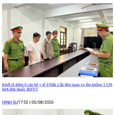
Khởi tố thêm 6 cán bộ y tế ở Đắk Lắk liên quan vụ lập khống 3.539
lượt đơn thuốc BHYT
HÌNH SỰ
17:52
|
05/08/2026