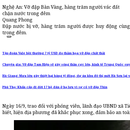
Nghệ An: Vỡ đập Bàn Vàng, hàng trăm người vác đất
chặn nước trong đêm
Quang Phong
Đập nước bị vỡ, hàng trăm người được huy động cùng
trong đêm.
Tập đoàn Vale bồi thường 7 tỷ USD do thảm họa vỡ đập chất thải
Chuyên gia: Vỡ đập Tam Hiệp sẽ gây sóng thần cực lớn, kinh tế Trung Quốc suy
Hà Giang: Mưa lớn gây thiệt hại hàng tỷ đồng, dự án khu đô thị mới Hà Sơn lại
Phú Thọ: Khẩn cấp di dời 17 hộ dân ở hạ lưu vì sự cố vỡ đập Thìn
Ngày 16/9, trao đổi với phóng viên, lãnh đạo UBND xã 
biết, hiện địa phương đã khắc phục xong, đảm bảo an toà