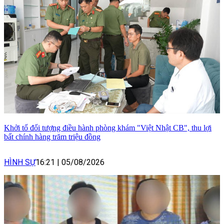
Khởi tố đối tượng điều hành phòng khám "Việt Nhật CB", thu lợi
bất chính hàng trăm triệu đồng
HÌNH SỰ
16:21
|
05/08/2026