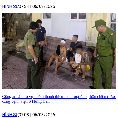
HÌNH SỰ
07:34
|
06/08/2026
Công an làm rõ vụ nhóm thanh thiếu niên rượt đuổi, hỗn chiến trước
cổng bệnh viện ở Hưng Yên
HÌNH SỰ
07:08
|
06/08/2026