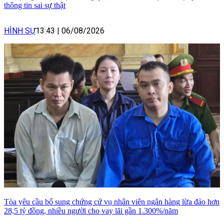
thông tin sai sự thật
HÌNH SỰ
13:43
|
06/08/2026
Tòa yêu cầu bổ sung chứng cứ vụ nhân viên ngân hàng lừa đảo hơn
28,5 tỷ đồng, nhiều người cho vay lãi gần 1.300%/năm