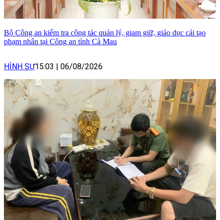
Bộ Công an kiểm tra công tác quản lý, giam giữ, giáo dục cải tạo
phạm nhân tại Công an tỉnh Cà Mau
HÌNH SỰ
15:03
|
06/08/2026