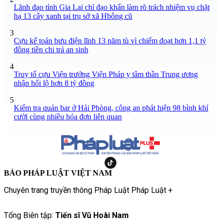
Lãnh đạo tỉnh Gia Lai chỉ đạo khẩn làm rõ trách nhiệm vụ chặt
hạ 13 cây xanh tại trụ sở xã Hbông cũ
3
Cựu kế toán bưu điện lĩnh 13 năm tù vì chiếm đoạt hơn 1,1 tỷ
đồng tiền chi trả an sinh
4
Truy tố cựu Viện trưởng Viện Pháp y tâm thần Trung ương
nhận hối lộ hơn 8 tỷ đồng
5
Kiểm tra quán bar ở Hải Phòng, công an phát hiện 98 bình khí
cười cùng nhiều hóa đơn liên quan
BÁO PHÁP LUẬT VIỆT NAM
Chuyên trang truyền thông Pháp Luật Pháp Luật +
Tổng Biên tập:
Tiến sĩ Vũ Hoài Nam