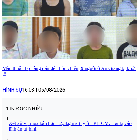
Mâu thuẫn họ hàng dẫn đến hỗn chiến, 9 người ở An Giang bị khởi
tố
HÌNH SỰ
16:03
|
05/08/2026
TIN ĐỌC NHIỀU
1
Xét xử vụ mua bán hơn 12,3kg ma túy ở TP HCM: Hai bị cáo
lĩnh án tử hình
2