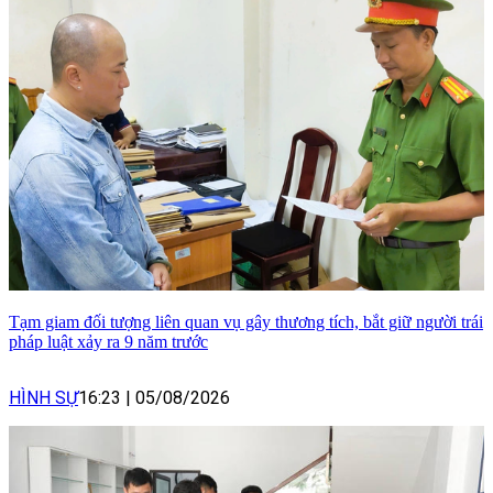
Tạm giam đối tượng liên quan vụ gây thương tích, bắt giữ người trái
pháp luật xảy ra 9 năm trước
HÌNH SỰ
16:23
|
05/08/2026