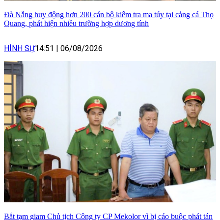
Đà Nẵng huy động hơn 200 cán bộ kiểm tra ma túy tại cảng cá Thọ
Quang, phát hiện nhiều trường hợp dương tính
HÌNH SỰ
14:51
|
06/08/2026
Bắt tạm giam Chủ tịch Công ty CP Mekolor vì bị cáo buộc phát tán