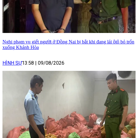
Nghi phạm vụ giết người ở Đồng Nai bị bắt khi đang lái ôtô bỏ trốn
xuống Khánh Hòa
HÌNH SỰ
13:58
|
09/08/2026