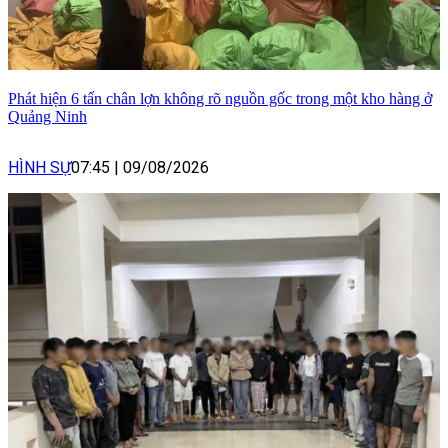
Phát hiện 6 tấn chân lợn không rõ nguồn gốc trong một kho hàng ở
Quảng Ninh
HÌNH SỰ
07:45
|
09/08/2026