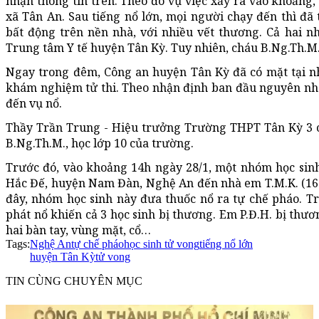
nhận thông tin trên. Theo đó vụ việc xảy ra vào khoảng, 
xã Tân An. Sau tiếng nổ lớn, mọi người chạy đến thì đã
bất động trên nền nhà, với nhiều vết thương. Cả hai n
Trung tâm Y tế huyện Tân Kỳ. Tuy nhiên, cháu B.Ng.Th.M.
Ngay trong đêm, Công an huyện Tân Kỳ đã có mặt tại nh
khám nghiệm tử thi. Theo nhận định ban đầu nguyên nhâ
đến vụ nổ.
Thầy Trần Trung - Hiệu trưởng Trường THPT Tân Kỳ 3 c
B.Ng.Th.M., học lớp 10 của trường.
Trước đó, vào khoảng 14h ngày 28/1, một nhóm học si
Hắc Đế, huyện Nam Đàn, Nghệ An đến nhà em T.M.K. (16 tu
đây, nhóm học sinh này đưa thuốc nổ ra tự chế pháo. T
phát nổ khiến cả 3 học sinh bị thương. Em P.Đ.H. bị thư
hai bàn tay, vùng mặt, cổ…
Tags:
Nghệ An
tự chế pháo
học sinh tử vong
tiếng nổ lớn
huyện Tân Kỳ
tử vong
TIN CÙNG CHUYÊN MỤC