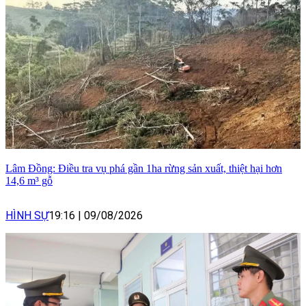
Lâm Đồng: Điều tra vụ phá gần 1ha rừng sản xuất, thiệt hại hơn
14,6 m³ gỗ
HÌNH SỰ
19:16
|
09/08/2026