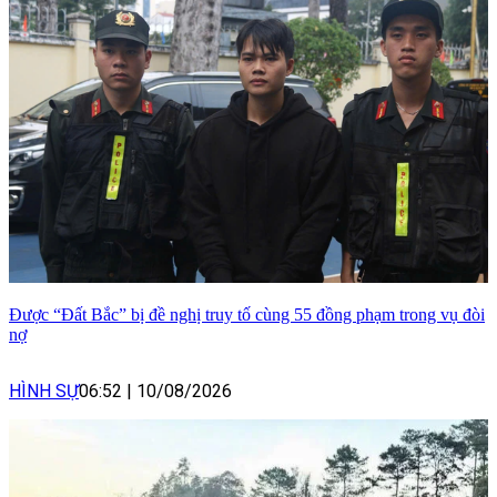
Được “Đất Bắc” bị đề nghị truy tố cùng 55 đồng phạm trong vụ đòi
nợ
HÌNH SỰ
06:52
|
10/08/2026