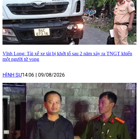
Vĩnh Long: Tài xế xe tải bị khởi tố sau 2 năm xảy ra TNGT khiến
một người tử vong
HÌNH SỰ
14:06
|
09/08/2026