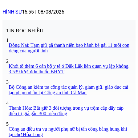
HÌNH SỰ
15:55
|
08/08/2026
TIN ĐỌC NHIỀU
1
Đồng Nai: Tạm giữ gã thanh niên bạo hành bé gái 11 tuổi con
riêng của người tình
2
Khởi tố thêm 6 cán bộ y tế ở Đắk Lắk liên quan vụ lập khống
3.539 lượt đơn thuốc BHYT
3
Bộ Công an kiểm tra công tác quản lý, giam giữ, giáo dục cải
tạo phạm nhân tại Công an tỉnh Cà Mau
4
Thanh Hóa: Bắt giữ 3 đối tượng trong vụ trộm cắp dây cáp
điện trị giá gần 300 triệu đồng
5
Công an điều tra vụ người phụ nữ bị tấn công bằng hung khí
tại chợ Hòa Long