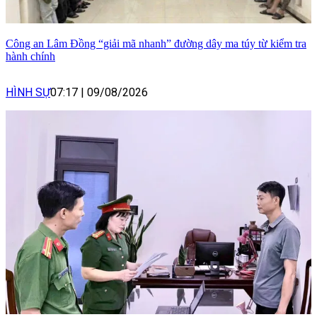
Công an Lâm Đồng “giải mã nhanh” đường dây ma túy từ kiểm tra
hành chính
HÌNH SỰ
07:17
|
09/08/2026