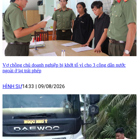
Vợ chồng chủ doanh nghiệp bị khởi tố vì cho 3 công dân nước
ngoài ở lại trái phép
HÌNH SỰ
14:33
|
09/08/2026