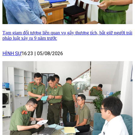
Tạm giam đối tượng liên quan vụ gây thương tích, bắt giữ người trái
pháp luật xảy ra 9 năm trước
HÌNH SỰ
16:23
|
05/08/2026