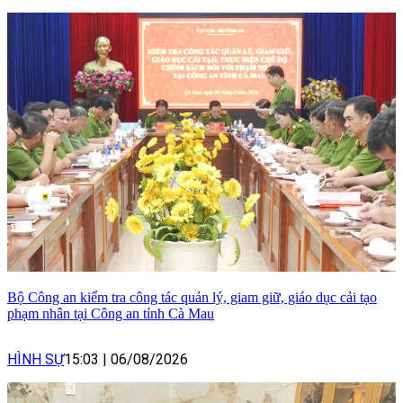
Bộ Công an kiểm tra công tác quản lý, giam giữ, giáo dục cải tạo
phạm nhân tại Công an tỉnh Cà Mau
HÌNH SỰ
15:03
|
06/08/2026