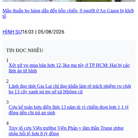
Mâu thuẫn họ hàng dẫn đến hỗn chiến, 9 người ở An Giang bị khởi
tố
HÌNH SỰ
16:03
|
05/08/2026
TIN ĐỌC NHIỀU
1
Xét xử vụ mua bán hơn 12,3kg ma túy ở TP HCM: Hai bị cáo
lĩnh án tử hình
2
Lãnh đạo tỉnh Gia Lai chỉ đạo khẩn làm rõ trách nhiệm vụ chặt
hạ 13 cây xanh tại trụ sở xã Hbông cũ
3
Cựu kế toán bưu điện lĩnh 13 năm tù vì chiếm đoạt hơn 1,1 tỷ
đồng tiền chi trả an sinh
4
Truy tố cựu Viện trưởng Viện Pháp y tâm thần Trung ương
nhận hối lộ hơn 8 tỷ đồng