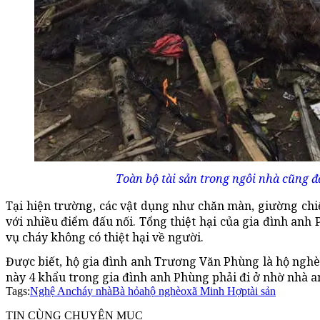
Toàn bộ tài sản trong ngôi nhà cũng đã
Tại hiện trường, các vật dụng như chăn màn, giường ch
với nhiều điểm đấu nối. Tổng thiệt hại của gia đình anh
vụ cháy không có thiệt hại về người.
Được biết, hộ gia đình anh Trương Văn Phùng là hộ nghè
này 4 khẩu trong gia đình anh Phùng phải đi ở nhờ nhà a
Tags:
Nghệ An
cháy nhà
Bà hỏa
hộ nghèo
xã Minh Hợp
tài sản
TIN CÙNG CHUYÊN MỤC