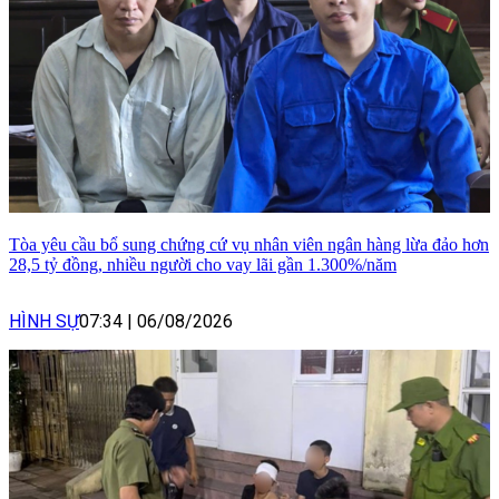
Tòa yêu cầu bổ sung chứng cứ vụ nhân viên ngân hàng lừa đảo hơn
28,5 tỷ đồng, nhiều người cho vay lãi gần 1.300%/năm
HÌNH SỰ
07:34
|
06/08/2026