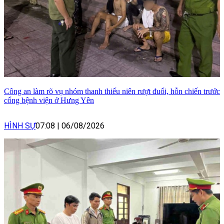
Công an làm rõ vụ nhóm thanh thiếu niên rượt đuổi, hỗn chiến trước
cổng bệnh viện ở Hưng Yên
HÌNH SỰ
07:08
|
06/08/2026