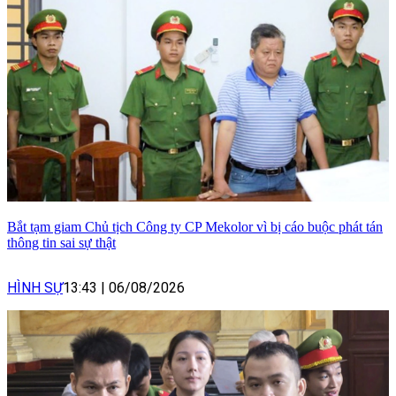
Bắt tạm giam Chủ tịch Công ty CP Mekolor vì bị cáo buộc phát tán
thông tin sai sự thật
HÌNH SỰ
13:43
|
06/08/2026