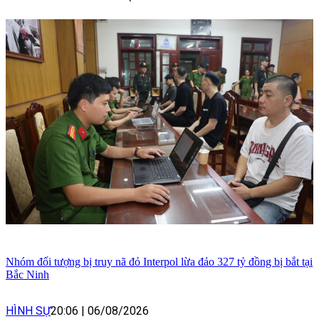
Nhóm đối tượng bị truy nã đỏ Interpol lừa đảo 327 tỷ đồng bị bắt tại
Bắc Ninh
HÌNH SỰ
20:06
|
06/08/2026