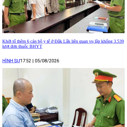
Khởi tố thêm 6 cán bộ y tế ở Đắk Lắk liên quan vụ lập khống 3.539
lượt đơn thuốc BHYT
HÌNH SỰ
17:52
|
05/08/2026