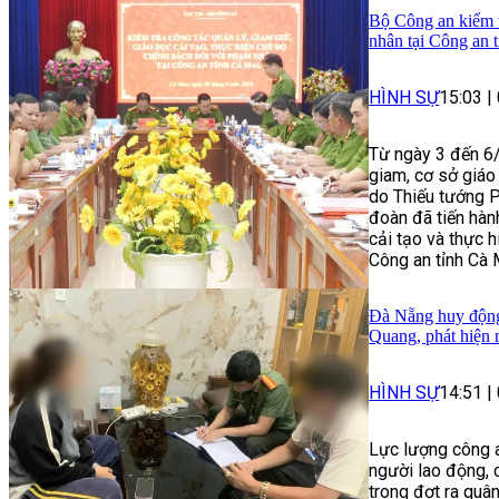
Bộ Công an kiểm t
nhân tại Công an 
HÌNH SỰ
15:03
|
Từ ngày 3 đến 6/
giam, cơ sở giáo
do Thiếu tướng 
đoàn đã tiến hành
cải tạo và thực 
Công an tỉnh Cà 
Đà Nẵng huy động 
Quang, phát hiện 
HÌNH SỰ
14:51
|
Lực lượng công a
người lao động, 
trong đợt ra quâ