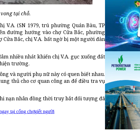
vong tại chỗ.
chị V.A. (SN 1979, trú phường Quán Bàu, TP
trên đường hướng vào chợ Cửa Bắc, phường
 Cửa Bắc, chị V.A. bất ngờ bị một người đàn
đâm nhiều nhát khiến chị V.A. gục xuống đất
 hiện trường.
 ông và người phụ nữ này có quen biết nhau.
ung thủ cho cơ quan công an để điều tra vụ
i nạn nhân đồng thời truy bắt đối tượng đã
ngay tại cổng chợ
giết người