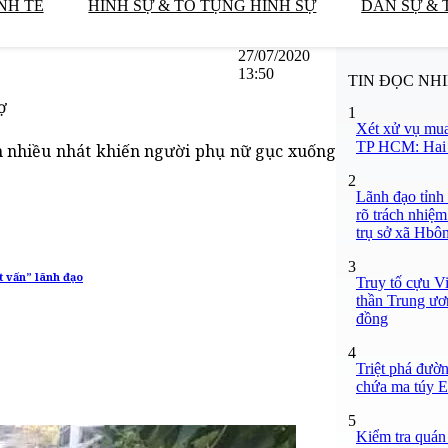
NH TẾ
HÌNH SỰ & TỐ TỤNG HÌNH SỰ
DÂN SỰ & 
27/07/2020
13:50
TIN ĐỌC NH
ợ
1
Xét xử vụ mua
TP HCM: Hai b
m nhiều nhát khiến người phụ nữ gục xuống
2
Lãnh đạo tỉnh
rõ trách nhiệm
trụ sở xã Hbô
3
t vấn” lãnh đạo
Truy tố cựu V
thần Trung ươ
đồng
4
Triệt phá đườn
chứa ma túy Et
5
Kiểm tra quán