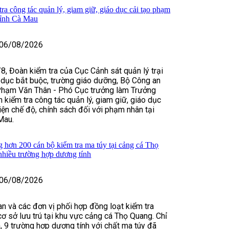
ra công tác quản lý, giam giữ, giáo dục cải tạo phạm
tỉnh Cà Mau
06/08/2026
8, Đoàn kiểm tra của Cục Cảnh sát quản lý trại
 dục bắt buộc, trường giáo dưỡng, Bộ Công an
Phạm Văn Thân - Phó Cục trưởng làm Trưởng
 kiểm tra công tác quản lý, giam giữ, giáo dục
hiện chế độ, chính sách đối với phạm nhân tại
Mau.
hơn 200 cán bộ kiểm tra ma túy tại cảng cá Thọ
nhiều trường hợp dương tính
06/08/2026
n và các đơn vị phối hợp đồng loạt kiểm tra
cơ sở lưu trú tại khu vực cảng cá Thọ Quang. Chỉ
n, 9 trường hợp dương tính với chất ma túy đã