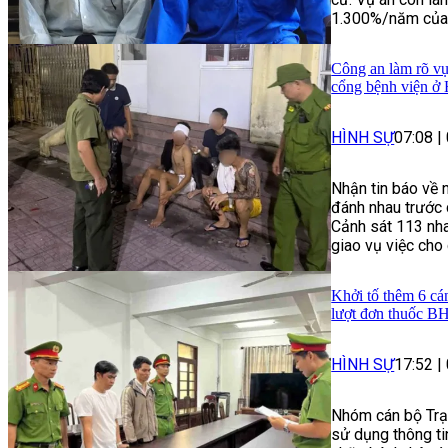
1.300%/năm của n
Công an làm rõ vụ
cổng bệnh viện ở
HÌNH SỰ
07:08
|
Nhận tin báo về 
đánh nhau trước 
Cảnh sát 113 nha
giao vụ việc cho
Khởi tố thêm 6 cá
lượt đơn thuốc 
HÌNH SỰ
17:52
|
Nhóm cán bộ Trạ
sử dụng thông t