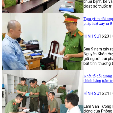
chữa bệnh, kê và
đoạt số thuốc trị
Tạm giam đối tượng
pháp luật xảy ra 9
HÌNH SỰ
16:23
|
Sau 9 năm xảy ra
Nguyễn Khắc Huy 
giữ người trái p
bất tỉnh, thương 
Khởi tố đối tượng
chính hàng trăm t
HÌNH SỰ
16:21
|
Lâm Văn Tướng là
động của Phòng 