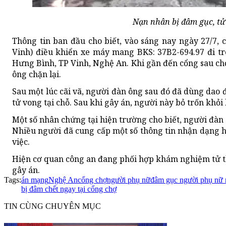
Nạn nhân bị đâm gục, tử 
Thông tin ban đầu cho biết, vào sáng nay ngày 27/7, 
Vinh) điều khiển xe máy mang BKS: 37B2-694.97 đi 
Hưng Bình, TP Vinh, Nghệ An. Khi gần đến cổng sau chợ
ông chặn lại.
Sau một lúc cãi vã, người đàn ông sau đó đã dùng dao 
tử vong tại chỗ. Sau khi gây án, người này bỏ trốn khỏi
Một số nhân chứng tại hiện trường cho biết, người đàn
Nhiều người đã cung cấp một số thông tin nhận dạng h
việc.
Hiện cơ quan công an đang phối hợp khám nghiệm tử th
gây án.
Tags:
án mạng
Nghệ An
cổng chợ
người phụ nữ
đâm gục người phụ nữ 
bị đâm chết ngay tại cổng chợ
TIN CÙNG CHUYÊN MỤC