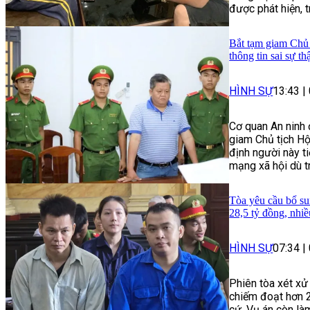
được phát hiện, 
Bắt tạm giam Chủ 
thông tin sai sự th
HÌNH SỰ
13:43
|
Cơ quan An ninh 
giam Chủ tịch Hộ
định người này ti
mạng xã hội dù t
Tòa yêu cầu bổ su
28,5 tỷ đồng, nhi
HÌNH SỰ
07:34
|
Phiên tòa xét xử
chiếm đoạt hơn 
cứ. Vụ án còn làm