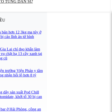
TỐ TỤNG DÂN SỰ
IỀU
 bán hơn 12,3kg ma túy ở
ị cáo lĩnh án tử hình
 Gia Lai chỉ đạo khẩn làm
 vụ chặt hạ 13 cây xanh tại
ng cũ
iện trưởng Viện Pháp y tâm
ng nhận hối lộ hơn 8 tỷ
g dây sản xuất Pod Chill
omidate, khởi tố 30 bị can
 bar ở Hải Phòng, công an