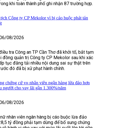
trong khi toàn thành phố ghi nhận 87 trường hợp.
tịch Công ty CP Mekolor vì bị cáo buộc phát tán
ật
06/08/2026
điều tra Công an TP Cần Thơ đã khởi tố, bắt tạm
i đồng quản trị Công ty CP Mekolor sau khi xác
ếp tục đăng tải nhiều nội dung sai sự thật trên
rước đó đã bị xử phạt hành chính.
ng chứng cứ vụ nhân viên ngân hàng lừa đảo hơn
ều người cho vay lãi gần 1.300%/năm
06/08/2026
 nữ nhân viên ngân hàng bị cáo buộc lừa đảo
28,5 tỷ đồng phải tạm dừng để bổ sung chứng
 rõ hành vi cho vay với mức lãi suất lên tới gần