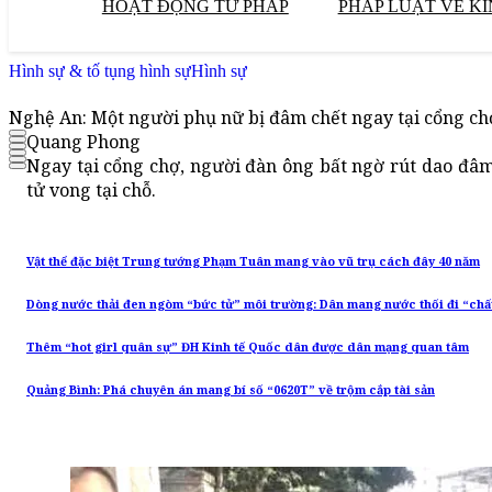
HOẠT ĐỘNG TƯ PHÁP
PHÁP LUẬT VỀ KI
Hình sự & tố tụng hình sự
Hình sự
Nghệ An: Một người phụ nữ bị đâm chết ngay tại cổng ch
Quang Phong
Ngay tại cổng chợ, người đàn ông bất ngờ rút dao đâ
tử vong tại chỗ.
Vật thể đặc biệt Trung tướng Phạm Tuân mang vào vũ trụ cách đây 40 năm
Dòng nước thải đen ngòm “bức tử” môi trường: Dân mang nước thối đi “chấ
Thêm “hot girl quân sự” ĐH Kinh tế Quốc dân được dân mạng quan tâm
Quảng Bình: Phá chuyên án mang bí số “0620T” về trộm cắp tài sản