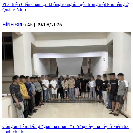
Phát hiện 6 tấn chân lợn không rõ nguồn gốc trong một kho hàng ở
Quảng Ninh
HÌNH SỰ
07:45
|
09/08/2026
Công an Lâm Đồng “giải mã nhanh” đường dây ma túy từ kiểm tra
hành chính