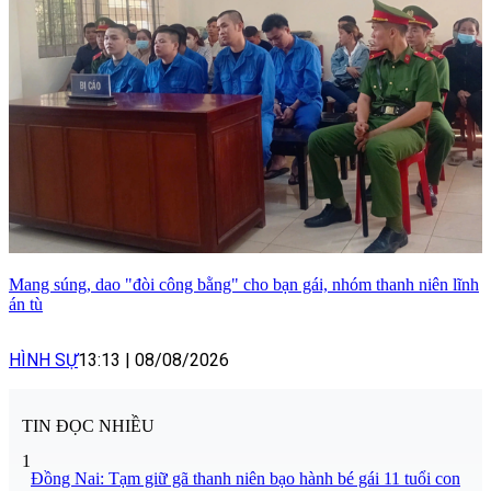
Mang súng, dao "đòi công bằng" cho bạn gái, nhóm thanh niên lĩnh
án tù
HÌNH SỰ
13:13
|
08/08/2026
TIN ĐỌC NHIỀU
1
Đồng Nai: Tạm giữ gã thanh niên bạo hành bé gái 11 tuổi con