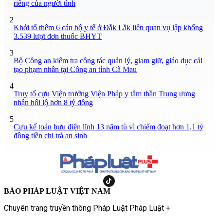
riêng của người tình
2
Khởi tố thêm 6 cán bộ y tế ở Đắk Lắk liên quan vụ lập khống
3.539 lượt đơn thuốc BHYT
3
Bộ Công an kiểm tra công tác quản lý, giam giữ, giáo dục cải
tạo phạm nhân tại Công an tỉnh Cà Mau
4
Truy tố cựu Viện trưởng Viện Pháp y tâm thần Trung ương
nhận hối lộ hơn 8 tỷ đồng
5
Cựu kế toán bưu điện lĩnh 13 năm tù vì chiếm đoạt hơn 1,1 tỷ
đồng tiền chi trả an sinh
BÁO PHÁP LUẬT VIỆT NAM
Chuyên trang truyền thông Pháp Luật Pháp Luật +