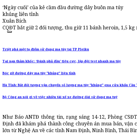
‘Ngày cuối’ của kẻ cầm đầu đường dây buôn ma túy
khủng liên tỉnh
Xuân Bích
CQĐT bắt giữ 2 đối tượng, thu giữ 11 bánh heroin, 1,5 kg 
Triệt phá một tụ điểm sử dụng ma túy tại TP Pleiku
Tai nạn thảm khốc: ‘Đánh phủ đầu’ tiêu cực, lập đội test nhanh ma túy
Bóc gỡ đường dây ma túy "khủng" liên tỉnh
Hà Tĩnh: Bắt đối tượng vận chuyển số lượng ma túy "khủng" qua cửa khẩu Cầu
Bộ Công an nói gì về việc nhiều tài xế xe đường dài sử dụng ma tuý
Như Báo ANTĐ thông tin, rạng sáng 14-12, Phòng CSĐT
Định đã khám phá thành công chuyên án mua bán, vận ch
lớn từ Nghệ An về các tỉnh Nam Định, Ninh Bình, Thái Bìn