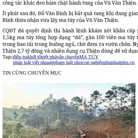
công tác khác đeo bám chặt hành tung của Vũ Văn Thiện.
Ít phút sau đó, Đỗ Văn Bình bị bắt quả tang khi đang gia
Bình thừa nhận vừa lấy ma túy của Vũ Văn Thiện.
CQĐT đã quyết định thi hành lệnh khám xét khẩn cấp n
1,5kg ma túy tổng hợp dạng “đá”, gần 100 viên ma túy 
trong bao tải trong buồng ngủ, chờ đem ra vườn chôn. Ng
Thiện 2,7 tỷ đồng và nhiều dụng cụ Thiện dùng để sử dụn
Tags:
điều tra
khởi tố
triệt phá
vận chuyển
MA TÚY
pháp luật việt nluaatjphaps luật plus
con nghiện
phapluatplus.vn
TIN CÙNG CHUYÊN MỤC