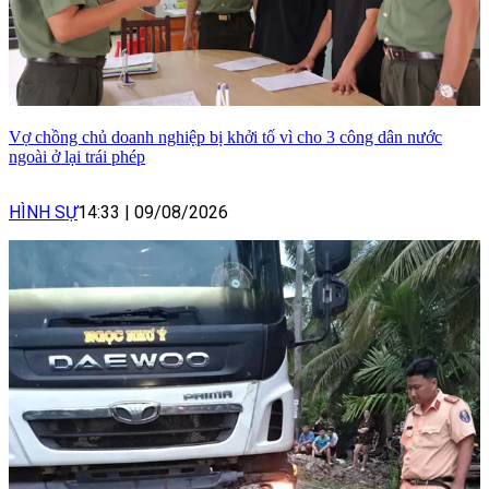
Vợ chồng chủ doanh nghiệp bị khởi tố vì cho 3 công dân nước
ngoài ở lại trái phép
HÌNH SỰ
14:33
|
09/08/2026