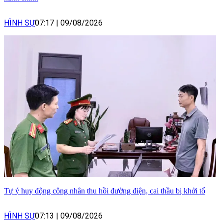
HÌNH SỰ
07:17
|
09/08/2026
Tự ý huy động công nhân thu hồi đường điện, cai thầu bị khởi tố
HÌNH SỰ
07:13
|
09/08/2026