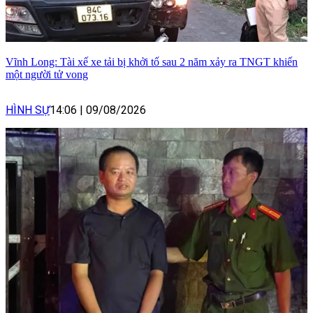
Vĩnh Long: Tài xế xe tải bị khởi tố sau 2 năm xảy ra TNGT khiến
một người tử vong
HÌNH SỰ
14:06
|
09/08/2026