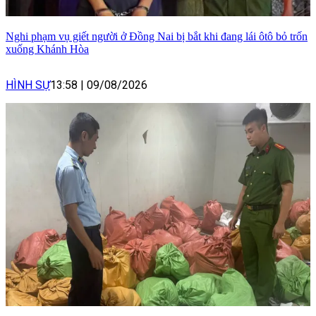
Nghi phạm vụ giết người ở Đồng Nai bị bắt khi đang lái ôtô bỏ trốn
xuống Khánh Hòa
HÌNH SỰ
13:58
|
09/08/2026