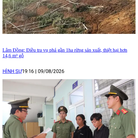
Lâm Đồng: Điều tra vụ phá gần 1ha rừng sản xuất, thiệt hại hơn
14,6 m³ gỗ
HÌNH SỰ
19:16
|
09/08/2026