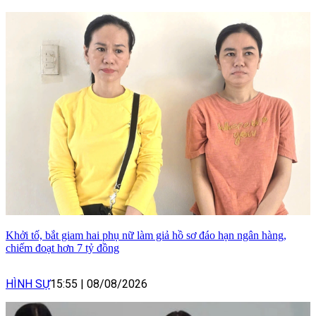
Khởi tố, bắt giam hai phụ nữ làm giả hồ sơ đáo hạn ngân hàng,
chiếm đoạt hơn 7 tỷ đồng
HÌNH SỰ
15:55
|
08/08/2026