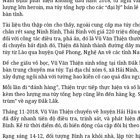
Nam Định phát hiện khoảng đầu năm 2018, từ nghi vấ
lượng lớn heroin, ma túy tổng hợp cho các “đại lý” bán lẻ
bàn tỉnh.
Tài liệu thu thập còn cho thấy, ngoài cung cấp ma túy ch
chân rết sang Ninh Bình, Thái Bình với giá 220 triệu đồ
đối với công tác điều tra, phá án, đó là Vũ Văn Thiện th
di chuyển bất định đó, Thiện đã hình thành đường dây m
túy từ Lào qua huyện Quế Phong, Nghệ An về các tỉnh Nam
Để che giấu vỏ bọc, Vũ Văn Thiện sinh sống tại tỉnh Đắk
bàn trung chuyển ma túy. Tại địa chỉ xóm 6, xã Hải Ninh
xây dựng ngôi nhà với tường bao kiên cố cao quá đầu ngư
Mỗi lần đi “đánh hàng”, Thiện trực tiếp thực hiện và số
kèm theo lượng ma túy tổng hợp cũng lên đến hàng kg. S
trùm” về ngay Đắk Lắk.
Tháng 11-2018, Vũ Văn Thiện chuyển về huyện Hải Hậu s
đã đẩy nhanh tiến độ điều tra, trinh sát, và phát hiện 
Bình. Kể từ thời điểm đó, di biến động của cặp đôi bị theo 
Rạng sáng 14-12, đối tượng Bình ra khỏi nhà, lập tức bị 