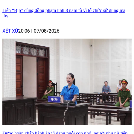
Tiến “Bịp” cùng đồng phạm lĩnh 8 năm tù vì tổ chức sử dụng ma
túy
XÉT XỬ
20:06
|
07/08/2026
Được hoãn chấp hành án vì đang nuôi con nhỏ, người phụ nữ tiếp