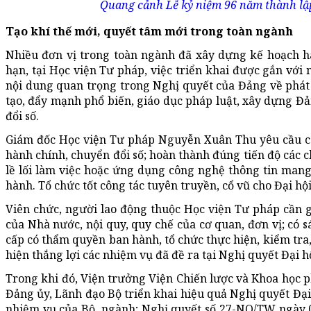
Quang cảnh Lễ kỷ niệm 96 năm thành lập
Tạo khí thế mới, quyết tâm mới trong toàn ngành
Nhiều đơn vị trong toàn ngành đã xây dựng kế hoạch h
hạn, tại Học viện Tư pháp, việc triển khai được gắn với
nội dung quan trọng trong Nghị quyết của Đảng về phát 
tạo, đẩy mạnh phổ biến, giáo dục pháp luật, xây dựng Đả
đổi số.
Giám đốc Học viện Tư pháp Nguyễn Xuân Thu yêu cầu các
hành chính, chuyển đổi số; hoàn thành đúng tiến độ các ch
lề lối làm việc hoặc ứng dụng công nghệ thông tin mang
hành. Tổ chức tốt công tác tuyên truyền, cổ vũ cho Đại hộ
Viên chức, người lao động thuộc Học viện Tư pháp cần 
của Nhà nước, nội quy, quy chế của cơ quan, đơn vị; có s
cấp có thẩm quyền ban hành, tổ chức thực hiện, kiểm tra,
hiện thắng lợi các nhiệm vụ đã đề ra tại Nghị quyết Đại hộ
Trong khi đó, Viện trưởng Viện Chiến lược và Khoa học 
Đảng ủy, Lãnh đạo Bộ triển khai hiệu quả Nghị quyết Đại
nhiệm vụ của Bộ, ngành; Nghị quyết số 27-NQ/TW ngày 