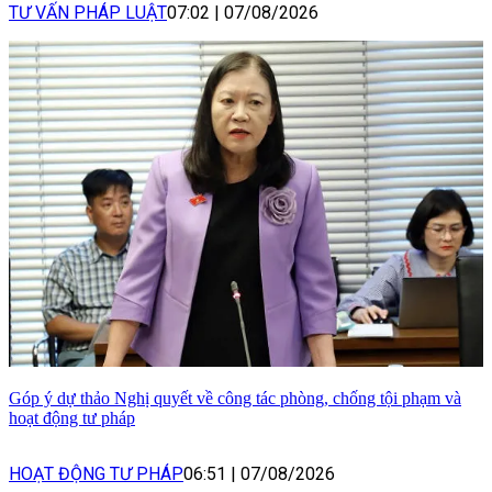
TƯ VẤN PHÁP LUẬT
07:02
|
07/08/2026
Góp ý dự thảo Nghị quyết về công tác phòng, chống tội phạm và
hoạt động tư pháp
HOẠT ĐỘNG TƯ PHÁP
06:51
|
07/08/2026