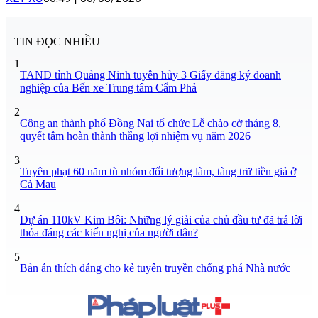
TIN ĐỌC NHIỀU
1
TAND tỉnh Quảng Ninh tuyên hủy 3 Giấy đăng ký doanh
nghiệp của Bến xe Trung tâm Cẩm Phả
2
Công an thành phố Đồng Nai tổ chức Lễ chào cờ tháng 8,
quyết tâm hoàn thành thắng lợi nhiệm vụ năm 2026
3
Tuyên phạt 60 năm tù nhóm đối tượng làm, tàng trữ tiền giả ở
Cà Mau
4
Dự án 110kV Kim Bôi: Những lý giải của chủ đầu tư đã trả lời
thỏa đáng các kiến nghị của người dân?
5
Bản án thích đáng cho kẻ tuyên truyền chống phá Nhà nước