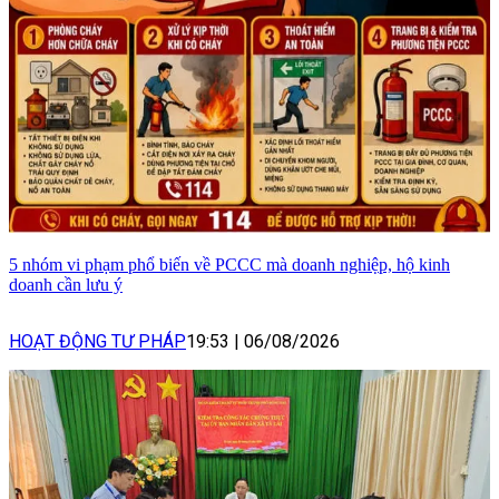
5 nhóm vi phạm phổ biến về PCCC mà doanh nghiệp, hộ kinh
doanh cần lưu ý
HOẠT ĐỘNG TƯ PHÁP
19:53
|
06/08/2026