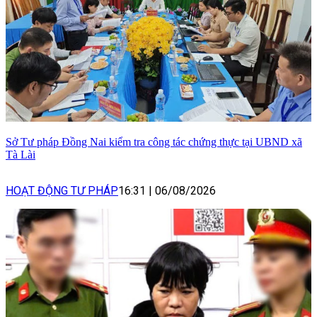
Sở Tư pháp Đồng Nai kiểm tra công tác chứng thực tại UBND xã
Tà Lài
HOẠT ĐỘNG TƯ PHÁP
16:31
|
06/08/2026