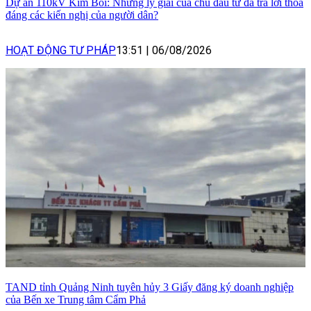
Dự án 110kV Kim Bôi: Những lý giải của chủ đầu tư đã trả lời thỏa
đáng các kiến nghị của người dân?
HOẠT ĐỘNG TƯ PHÁP
13:51
|
06/08/2026
TAND tỉnh Quảng Ninh tuyên hủy 3 Giấy đăng ký doanh nghiệp
của Bến xe Trung tâm Cẩm Phả