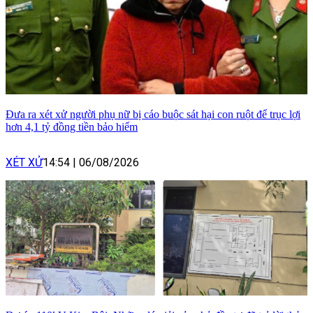
Đưa ra xét xử người phụ nữ bị cáo buộc sát hại con ruột để trục lợi
hơn 4,1 tỷ đồng tiền bảo hiểm
XÉT XỬ
14:54
|
06/08/2026