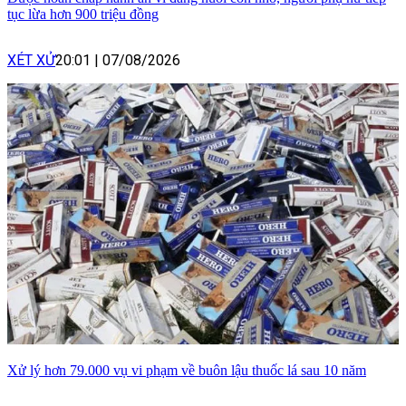
tục lừa hơn 900 triệu đồng
XÉT XỬ
20:01
|
07/08/2026
Xử lý hơn 79.000 vụ vi phạm về buôn lậu thuốc lá sau 10 năm