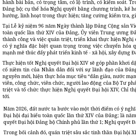
hành bài bản, có trọng tâm, có lộ trình, có kiểm soát. T
Đảng bộ; cụ thể hóa Nghị quyết bằng chương trình, kế ho
hướng, linh hoạt trong thực hiện; tăng cường kiểm tra, gi
Tại Lễ kỷ niệm 96 năm Ngày thành lập Đảng Cộng sản Việ
toàn quốc lần thứ XIV của Đảng, Ủy viên Trung ương Đ
thành công và việc quán triệt, triển khai thực hiện Nghị 
có ý nghĩa đặc biệt quan trọng trong việc chuyển hóa q
mạnh mẽ thúc đẩy phát triển kinh tế - xã hội, xây dựng Đ
Thực hiện tốt Nghị quyết Đại hội XIV sẽ góp phần khơi 
cố niềm tin của Nhân dân đối với sự lãnh đạo của Đản
nguyên mới, hiện thực hóa mục tiêu “dân giàu, nước mạn
viên, công chức, viên chức, người lao động của Bộ Tư ph
triệt và tổ chức thực hiện Nghị quyết Đại hội XIV, Chỉ th
tới.
Năm 2026, đất nước ta bước vào một thời điểm có ý nghĩa
Đại hội đại biểu toàn quốc lần thứ XIV của Đảng; là nă
quyết Đại hội Đảng bộ Chính phủ lần thứ 1; Nghị quyết Đ
Trong bối cảnh đó, quán triệt sâu sắc tinh thần Đại hội