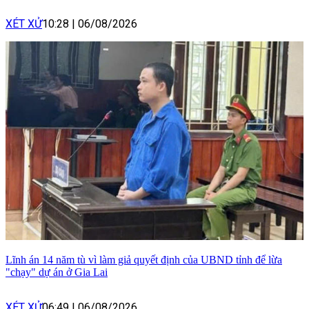
XÉT XỬ
10:28
|
06/08/2026
Lĩnh án 14 năm tù vì làm giả quyết định của UBND tỉnh để lừa
"chạy" dự án ở Gia Lai
XÉT XỬ
06:49
|
06/08/2026