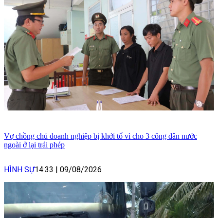
Vợ chồng chủ doanh nghiệp bị khởi tố vì cho 3 công dân nước
ngoài ở lại trái phép
HÌNH SỰ
14:33
|
09/08/2026