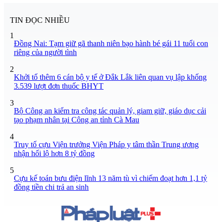
TIN ĐỌC NHIỀU
1
Đồng Nai: Tạm giữ gã thanh niên bạo hành bé gái 11 tuổi con
riêng của người tình
2
Khởi tố thêm 6 cán bộ y tế ở Đắk Lắk liên quan vụ lập khống
3.539 lượt đơn thuốc BHYT
3
Bộ Công an kiểm tra công tác quản lý, giam giữ, giáo dục cải
tạo phạm nhân tại Công an tỉnh Cà Mau
4
Truy tố cựu Viện trưởng Viện Pháp y tâm thần Trung ương
nhận hối lộ hơn 8 tỷ đồng
5
Cựu kế toán bưu điện lĩnh 13 năm tù vì chiếm đoạt hơn 1,1 tỷ
đồng tiền chi trả an sinh