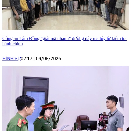
Công an Lâm Đồng “giải mã nhanh” đường dây ma túy từ kiểm tra
hành chính
HÌNH SỰ
07:17
|
09/08/2026