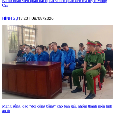
Ba nữ nhân viên quán bar bị bắt vì liên quan đến ma túy ở Móng
Cái
HÌNH SỰ
13:23
|
08/08/2026
Mang súng, dao "đòi công bằng" cho bạn gái, nhóm thanh niên lĩnh
án tù