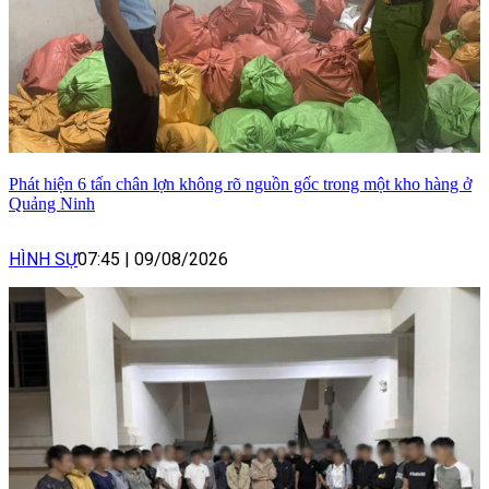
Phát hiện 6 tấn chân lợn không rõ nguồn gốc trong một kho hàng ở
Quảng Ninh
HÌNH SỰ
07:45
|
09/08/2026