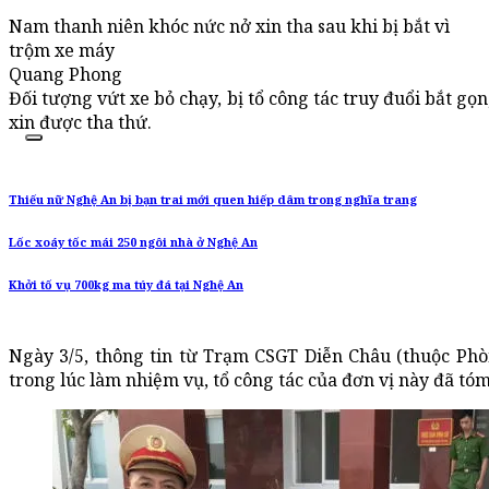
Nam thanh niên khóc nức nở xin tha sau khi bị bắt vì
trộm xe máy
Quang Phong
Đối tượng vứt xe bỏ chạy, bị tổ công tác truy đuổi bắt g
xin được tha thứ.
Thiếu nữ Nghệ An bị bạn trai mới quen hiếp dâm trong nghĩa trang
Lốc xoáy tốc mái 250 ngôi nhà ở Nghệ An
Khởi tố vụ 700kg ma túy đá tại Nghệ An
Ngày 3/5, thông tin từ Trạm CSGT Diễn Châu (thuộc Phò
trong lúc làm nhiệm vụ, tổ công tác của đơn vị này đã t