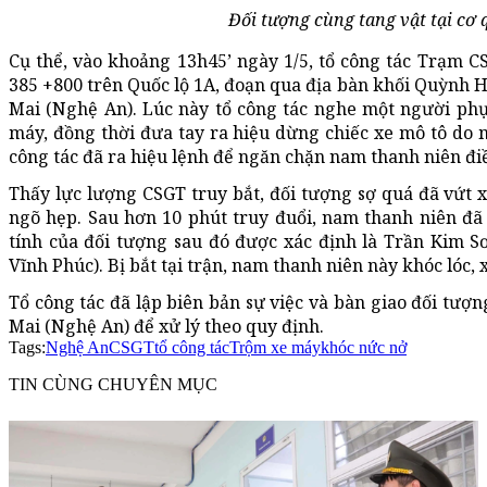
Đối tượng cùng tang vật tại cơ
Cụ thể, vào khoảng 13h45’ ngày 1/5, tổ công tác Trạm 
385 +800 trên Quốc lộ 1A, đoạn qua địa bàn khối Quỳnh
Mai (Nghệ An). Lúc này tổ công tác nghe một người phụ
máy, đồng thời đưa tay ra hiệu dừng chiếc xe mô tô do 
công tác đã ra hiệu lệnh để ngăn chặn nam thanh niên đi
Thấy lực lượng CSGT truy bắt, đối tượng sợ quá đã vứt 
ngõ hẹp. Sau hơn 10 phút truy đuổi, nam thanh niên đã
tính của đối tượng sau đó được xác định là Trần Kim S
Vĩnh Phúc). Bị bắt tại trận, nam thanh niên này khóc lóc, 
Tổ công tác đã lập biên bản sự việc và bàn giao đối tượ
Mai (Nghệ An) để xử lý theo quy định.
Tags:
Nghệ An
CSGT
tổ công tác
Trộm xe máy
khóc nức nở
TIN CÙNG CHUYÊN MỤC