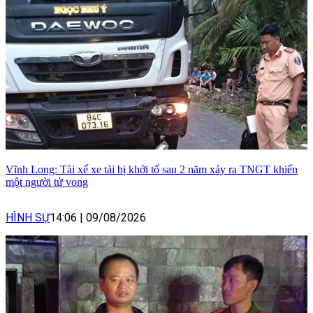
Vĩnh Long: Tài xế xe tải bị khởi tố sau 2 năm xảy ra TNGT khiến
một người tử vong
HÌNH SỰ
14:06
|
09/08/2026