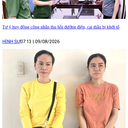
Tự ý huy động công nhân thu hồi đường điện, cai thầu bị khởi tố
HÌNH SỰ
07:13
|
09/08/2026