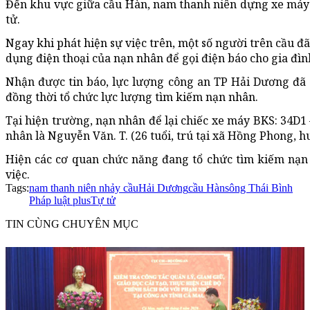
Đến khu vực giữa cầu Hàn, nam thanh niên dựng xe máy 
tử.
Ngay khi phát hiện sự việc trên, một số người trên cầu đ
dụng điện thoại của nạn nhân để gọi điện báo cho gia đì
Nhận được tin báo, lực lượng công an TP Hải Dương đã c
đồng thời tổ chức lực lượng tìm kiếm nạn nhân.
Tại hiện trường, nạn nhân để lại chiếc xe máy BKS: 34D1
nhân là Nguyễn Văn. T. (26 tuổi, trú tại xã Hồng Phong, 
Hiện các cơ quan chức năng đang tổ chức tìm kiếm nạn
việc.
Tags:
nam thanh niên nhảy cầu
Hải Dương
cầu Hàn
sông Thái Bình
Pháp luật plus
Tự tử
TIN CÙNG CHUYÊN MỤC