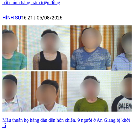
bất chính hàng trăm triệu đồng
HÌNH SỰ
16:21
|
05/08/2026
Mâu thuẫn họ hàng dẫn đến hỗn chiến, 9 người ở An Giang bị khởi
tố