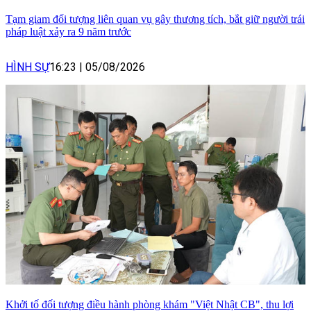
Tạm giam đối tượng liên quan vụ gây thương tích, bắt giữ người trái
pháp luật xảy ra 9 năm trước
HÌNH SỰ
16:23
|
05/08/2026
Khởi tố đối tượng điều hành phòng khám "Việt Nhật CB", thu lợi