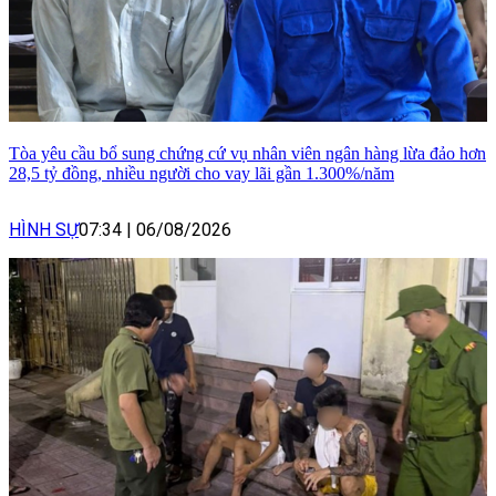
Tòa yêu cầu bổ sung chứng cứ vụ nhân viên ngân hàng lừa đảo hơn
28,5 tỷ đồng, nhiều người cho vay lãi gần 1.300%/năm
HÌNH SỰ
07:34
|
06/08/2026