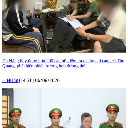
Đà Nẵng huy động hơn 200 cán bộ kiểm tra ma túy tại cảng cá Thọ
Quang, phát hiện nhiều trường hợp dương tính
HÌNH SỰ
14:51
|
06/08/2026