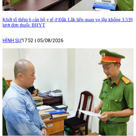
Khởi tố thêm 6 cán bộ y tế ở Đắk Lắk liên quan vụ lập khống 3.539
lượt đơn thuốc BHYT
HÌNH SỰ
17:52
|
05/08/2026