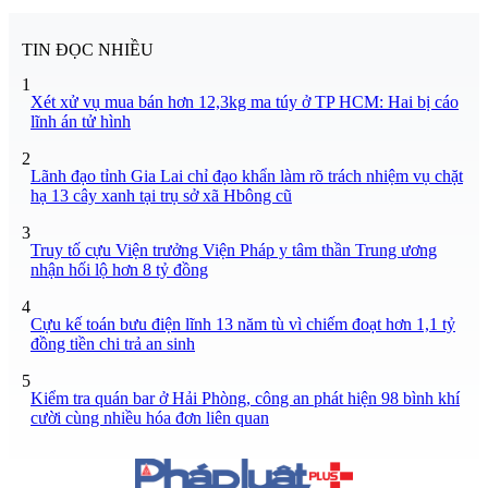
TIN ĐỌC NHIỀU
1
Xét xử vụ mua bán hơn 12,3kg ma túy ở TP HCM: Hai bị cáo
lĩnh án tử hình
2
Lãnh đạo tỉnh Gia Lai chỉ đạo khẩn làm rõ trách nhiệm vụ chặt
hạ 13 cây xanh tại trụ sở xã Hbông cũ
3
Truy tố cựu Viện trưởng Viện Pháp y tâm thần Trung ương
nhận hối lộ hơn 8 tỷ đồng
4
Cựu kế toán bưu điện lĩnh 13 năm tù vì chiếm đoạt hơn 1,1 tỷ
đồng tiền chi trả an sinh
5
Kiểm tra quán bar ở Hải Phòng, công an phát hiện 98 bình khí
cười cùng nhiều hóa đơn liên quan