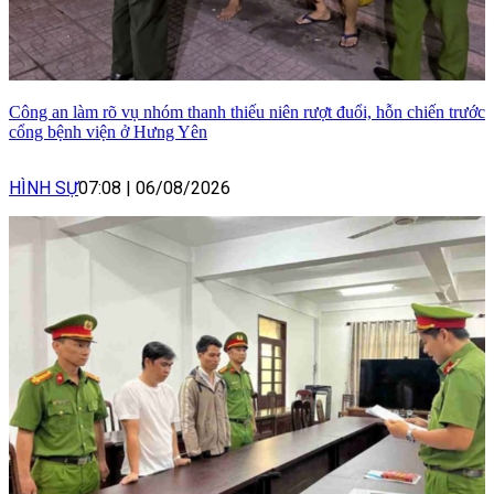
Công an làm rõ vụ nhóm thanh thiếu niên rượt đuổi, hỗn chiến trước
cổng bệnh viện ở Hưng Yên
HÌNH SỰ
07:08
|
06/08/2026