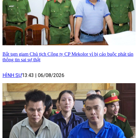
Bắt tạm giam Chủ tịch Công ty CP Mekolor vì bị cáo buộc phát tán
thông tin sai sự thật
HÌNH SỰ
13:43
|
06/08/2026