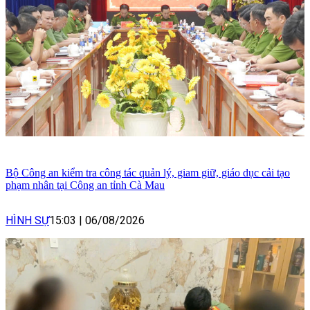
Bộ Công an kiểm tra công tác quản lý, giam giữ, giáo dục cải tạo
phạm nhân tại Công an tỉnh Cà Mau
HÌNH SỰ
15:03
|
06/08/2026