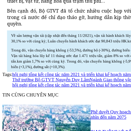
thiết bị, vật tư, hàng hóa qua trạm thu phí…
Bên cạnh đó, Bộ GTVT đã tổ chức nhiều cuộc họp với
trong cả nước để chỉ đạo tháo gỡ, hướng dẫn kịp th
quyền.
Về sản lượng vận tải (cập nhật đến tháng 11/2021), vận tải hành khách lũy
30,1% so với cùng kỳ; Luân chuyển hành khách ước đạt 90,843 triệu HK.k
Trong đó, vận chuyển hàng không (-53,5%), đường bộ (-30%), đường biển (
Vận tải hàng hóa lũy kế 11 tháng ước đạt 1.471 triệu tấn, giảm 8% so vớ
tấn.km giảm 1,7% so với cùng kỳ. Trong đó, vận chuyển hàng không (-5,9
biển (+3,1%), đường sắt (+10,3%).
Tags:
hội nghị tổng kết công tác năm 2021 và triển khai kế hoạch 
Thứ trưởng Bộ GTVT Nguyễn Duy Lâm
Ngành Giao thông vận
hội nghị tổng kết công tác năm 2021 và triển khai kế hoạch nă
TIN CÙNG CHUYÊN MỤC
Phê duyệt Quy hoạch
nhìn đến năm 2075