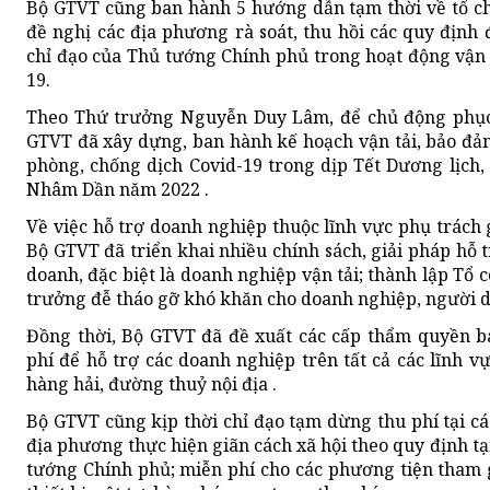
Bộ GTVT cũng ban hành 5 hướng dẫn tạm thời về tổ chứ
đề nghị các địa phương rà soát, thu hồi các quy định
chỉ đạo của Thủ tướng Chính phủ trong hoạt động vận 
19.
Theo Thứ trưởng Nguyễn Duy Lâm, để chủ động phục 
GTVT đã xây dựng, ban hành kế hoạch vận tải, bảo đảm 
phòng, chống dịch Covid-19 trong dịp Tết Dương lịch
Nhâm Dần năm 2022 .
Về việc hỗ trợ doanh nghiệp thuộc lĩnh vực phụ trách
Bộ GTVT đã triển khai nhiều chính sách, giải pháp hỗ 
doanh, đặc biệt là doanh nghiệp vận tải; thành lập Tổ 
trưởng đễ tháo gỡ khó khăn cho doanh nghiệp, người d
Đồng thời, Bộ GTVT đã đề xuất các cấp thẩm quyền b
phí để hỗ trợ các doanh nghiệp trên tất cả các lĩnh 
hàng hải, đường thuỷ nội địa .
Bộ GTVT cũng kịp thời chỉ đạo tạm dừng thu phí tại cá
địa phương thực hiện giãn cách xã hội theo quy định tại
tướng Chính phủ; miễn phí cho các phương tiện tham