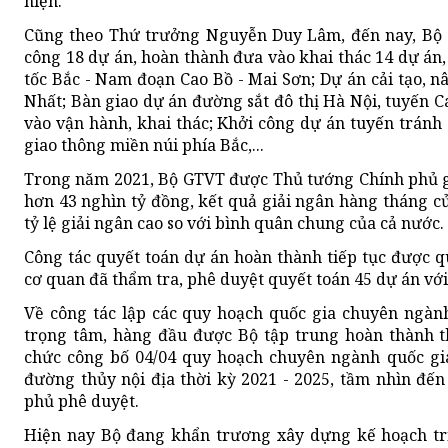
hiện.
Cũng theo Thứ trưởng Nguyễn Duy Lâm, đến nay, Bộ 
công 18 dự án, hoàn thành đưa vào khai thác 14 dự án
tốc Bắc - Nam đoạn Cao Bồ - Mai Sơn; Dự án cải tạo, 
Nhất; Bàn giao dự án đường sắt đô thị Hà Nội, tuyến C
vào vận hành, khai thác; Khởi công dự án tuyến tránh
giao thông miền núi phía Bắc,...
Trong năm 2021, Bộ GTVT được Thủ tướng Chính phủ gi
hơn 43 nghìn tỷ đồng, kết quả giải ngân hàng tháng c
tỷ lệ giải ngân cao so với bình quân chung của cả nước.
Công tác quyết toán dự án hoàn thành tiếp tục được qu
cơ quan đã thẩm tra, phê duyệt quyết toán 45 dự án với 
Về công tác lập các quy hoạch quốc gia chuyên ngàn
trọng tâm, hàng đầu được Bộ tập trung hoàn thành t
chức công bố 04/04 quy hoạch chuyên ngành quốc gia
đường thủy nội địa thời kỳ 2021 - 2025, tầm nhìn đế
phủ phê duyệt.
Hiện nay Bộ đang khẩn trương xây dựng kế hoạch tri