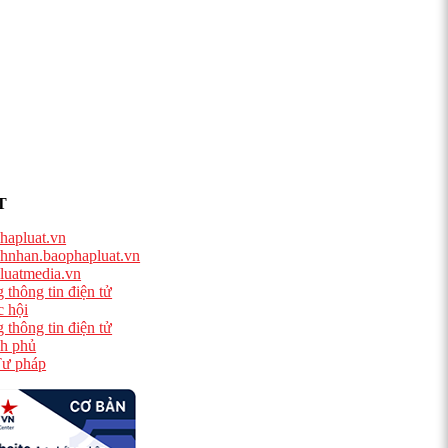
T
hapluat.vn
hnhan.baophapluat.vn
luatmedia.vn
 thông tin điện tử
 hội
 thông tin điện tử
h phủ
ư pháp