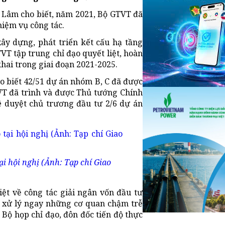
 Lâm cho biết, năm 2021, Bộ GTVT đã
iệm vụ công tác.
y dựng, phát triển kết cấu hạ tầng
VT tập trung chỉ đạo quyết liệt, hoàn
khai trong giai đoạn 2021-2025.
o biết 42/51 dự án nhóm B, C đã được
VT đã trình và được Thủ tướng Chính
ê duyệt chủ trương đầu tư 2/6 dự án
 hội nghị (Ảnh: Tạp chí Giao
ệt về công tác giải ngân vốn đầu tư
, xử lý ngay những cơ quan chậm trễ
 Bộ họp chỉ đạo, đôn đốc tiến độ thực