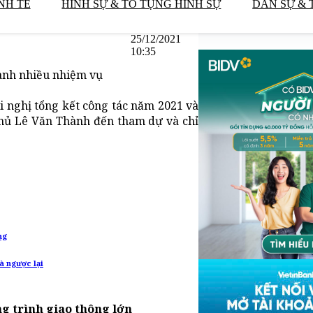
NH TẾ
HÌNH SỰ & TỐ TỤNG HÌNH SỰ
DÂN SỰ & 
25/12/2021
10:35
hành nhiều nhiệm vụ
ội nghị tổng kết công tác năm 2021 và
phủ Lê Văn Thành đến tham dự và chỉ
ng
à ngược lại
g trình giao thông lớn