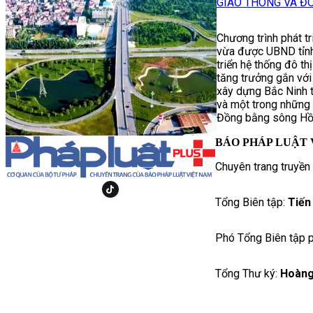
GIAO THÔNG VÀ ĐÔ
Chương trình phát t
vừa được UBND tỉnh
triển hệ thống đô th
tăng trưởng gắn với 
xây dựng Bắc Ninh t
và một trong những 
Đồng bằng sông Hồ
BÁO PHÁP LUẬT 
Chuyên trang truyền
Tổng Biên tập:
Tiến
Phó Tổng Biên tập p
Tổng Thư ký:
Hoàng