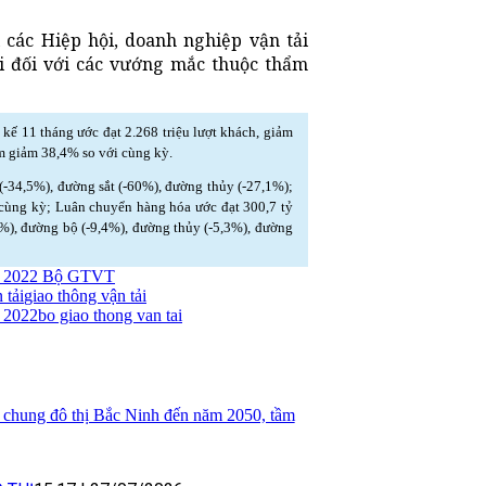
 các Hiệp hội, doanh nghiệp vận tải
ời đối với các vướng mắc thuộc thẩm
 kế 11 tháng ước đạt 2.268 triệu lượt khách, giảm
m giảm 38,4% so với cùng kỳ.
-34,5%), đường sắt (-60%), đường thủy (-27,1%);
i cùng kỳ; Luân chuyển hàng hóa ước đạt 300,7 tỷ
%), đường bộ (-9,4%), đường thủy (-5,3%), đường
năm 2022 Bộ GTVT
 tải
giao thông vận tải
m 2022
bo giao thong van tai
 chung đô thị Bắc Ninh đến năm 2050, tầm