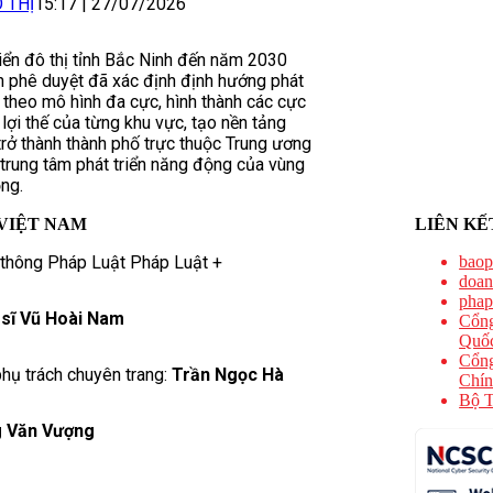
 THỊ
15:17
|
27/07/2026
riển đô thị tỉnh Bắc Ninh đến năm 2030
 phê duyệt đã xác định định hướng phát
ị theo mô hình đa cực, hình thành các cực
lợi thế của từng khu vực, tạo nền tảng
rở thành thành phố trực thuộc Trung ương
trung tâm phát triển năng động của vùng
ng.
VIỆT NAM
LIÊN KẾ
 thông Pháp Luật Pháp Luật +
baop
doan
phap
 sĩ Vũ Hoài Nam
Cổng
Quốc
Cổng
hụ trách chuyên trang:
Trần Ngọc Hà
Chín
Bộ T
 Văn Vượng