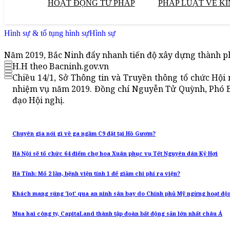
HOẠT ĐỘNG TƯ PHÁP
PHÁP LUẬT VỀ KI
Hình sự & tố tụng hình sự
Hình sự
Năm 2019, Bắc Ninh đẩy nhanh tiến độ xây dựng thành 
H.H theo Bacninh.gov.vn
Chiều 14/1, Sở Thông tin và Truyền thông tổ chức Hội 
nhiệm vụ năm 2019. Đồng chí Nguyễn Tử Quỳnh, Phó Bí
đạo Hội nghị.
Chuyên gia nói gì về ga ngầm C9 đặt tại Hồ Gươm?
Hà Nội sẽ tổ chức 64 điểm chợ hoa Xuân phục vụ Tết Nguyên đán Kỷ Hợi
Hà Tĩnh: Mổ 2 lần, bệnh viện tính 1 để giảm chi phí ra viện?
Khách mang súng 'lọt' qua an ninh sân bay do Chính phủ Mỹ ngừng hoạt độ
Mua hai công ty, CapitaLand thành tập đoàn bất động sản lớn nhất châu Á