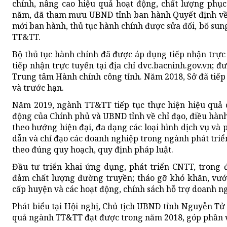
chính, nâng cao hiệu quả hoạt động, chất lượng phụ
năm, đã tham mưu UBND tỉnh ban hành Quyết định về 
mới ban hành, thủ tục hành chính được sửa đổi, bổ su
TT&TT.
Bộ thủ tục hành chính đã được áp dụng tiếp nhận trực
tiếp nhận trực tuyến tại địa chỉ dvc.bacninh.gov.vn; đ
Trung tâm Hành chính công tỉnh. Năm 2018, Sở đã tiếp
và trước hạn.
Năm 2019, ngành TT&TT tiếp tục thực hiện hiệu quả c
động của Chính phủ và UBND tỉnh về chỉ đạo, điều hành
theo hướng hiện đại, đa dạng các loại hình dịch vụ và 
dẫn và chỉ đạo các doanh nghiệp trong ngành phát triể
theo đúng quy hoạch, quy định pháp luật.
Đầu tư triển khai ứng dụng, phát triển CNTT, trong 
đảm chất lượng đường truyền; tháo gỡ khó khăn, vư
cấp huyện và các hoạt động, chính sách hỗ trợ doanh ng
Phát biểu tại Hội nghị, Chủ tịch UBND tỉnh Nguyễn T
quả ngành TT&TT đạt được trong năm 2018, góp phần và