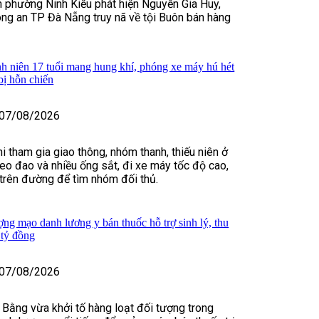
 phường Ninh Kiều phát hiện Nguyễn Gia Huy,
ng an TP Đà Nẵng truy nã về tội Buôn bán hàng
h niên 17 tuổi mang hung khí, phóng xe máy hú hét
bị hỗn chiến
07/08/2026
i tham gia giao thông, nhóm thanh, thiếu niên ở
o đao và nhiều ống sắt, đi xe máy tốc độ cao,
t trên đường để tìm nhóm đối thủ.
ợng mạo danh lương y bán thuốc hỗ trợ sinh lý, thu
 tỷ đồng
07/08/2026
 Bằng vừa khởi tố hàng loạt đối tượng trong