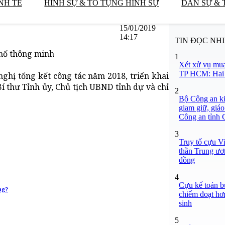
NH TẾ
HÌNH SỰ & TỐ TỤNG HÌNH SỰ
DÂN SỰ & 
15/01/2019
14:17
TIN ĐỌC NH
phố thông minh
1
Xét xử vụ mua
TP HCM: Hai b
nghị tổng kết công tác năm 2018, triển khai
 thư Tỉnh ủy, Chủ tịch UBND tỉnh dự và chỉ
2
Bộ Công an ki
giam giữ, giáo
Công an tỉnh
3
Truy tố cựu V
thần Trung ươ
đồng
4
Cựu kế toán bư
ng?
chiếm đoạt hơn
sinh
5