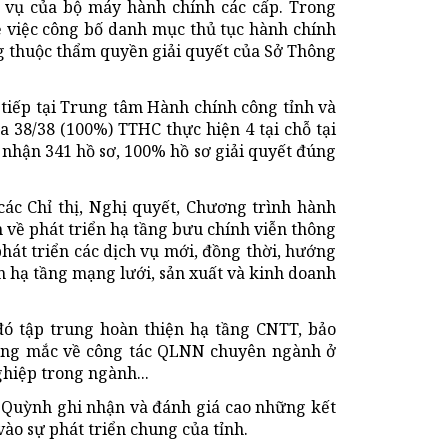
c vụ của bộ máy hành chính các cấp. Trong
việc công bố danh mục thủ tục hành chính
ng thuộc thẩm quyền giải quyết của Sở Thông
 tiếp tại Trung tâm Hành chính công tỉnh và
ưa 38/38 (100%) TTHC thực hiện 4 tại chỗ tại
 nhận 341 hồ sơ, 100% hồ sơ giải quyết đúng
ác Chỉ thị, Nghị quyết, Chương trình hành
 về phát triển hạ tầng bưu chính viễn thông
phát triển các dịch vụ mới, đồng thời, hướng
n hạ tầng mạng lưới, sản xuất và kinh doanh
đó tập trung hoàn thiện hạ tầng CNTT, bảo
ớng mắc về công tác QLNN chuyên ngành ở
hiệp trong ngành...
ử Quỳnh ghi nhận và đánh giá cao những kết
o sự phát triển chung của tỉnh.