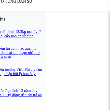
TỐ TỤNG DÂN SỰ
IỀU
 bán hơn 12,3kg ma túy ở
ị cáo lĩnh án tử hình
ểm tra công tác quản lý,
 dục cải tạo phạm nhân tại
 Cà Mau
iện trưởng Viện Pháp y tâm
ng nhận hối lộ hơn 8 tỷ
u điện lĩnh 13 năm tù vì
 1,1 tỷ đồng tiền chi trả an