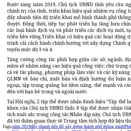
Bước sang năm 2019, Chủ tịch UBND tỉnh yêu cầu ng
chính trị của tỉnh, triển khai hiệu quả nhiệm vụ công 
đẩy nhanh tiến độ triển khai mô hình thành phố thông
duyệt. Đồng thời, tiếp tục phát triển hạ tầng bưu ch
các loại hình dịch vụ và phát triển các dịch vụ mới, t
triển bền vững.Triển khai có hiệu quả các hoạt động
trình cải cách hành chính hướng tới xây dựng Chính q
tuyến mức độ 3 và 4.
Tăng cường công tác phối hợp giữa các sở, ngành, 
mềm số nhằm nâng cao hiệu quả công việc; chú trọng 
cả về tác phong, phương pháp làm việc và các kỹ năng
QLNN về báo chí, xuất bản và định hướng dư luận xã
ngoại, tập trung quảng bá tiềm năng, thế mạnh và các
đến với bạn bè trong và ngoài nước.
Tại Hội nghị, 2 tập thể được nhận danh hiệu “Tập thể l
khen của Chủ tịch UBND tỉnh; 8 tập thể được nhận Gi
tích xuất sắc trong công tác.Nhân dịp này, Chủ tịch 
đã tới thăm quan thực tế Trung tâm tích hợp dữ liệu t
Tags:
năm 2019
đẩy nhanh tiến độ xây dựng thành phố thông minh
Phá