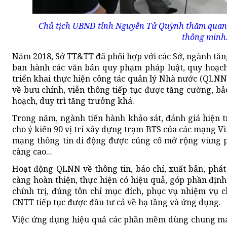
Chủ tịch UBND tỉnh Nguyễn Tử Quỳnh thăm quan 
thông minh
Năm 2018, Sở TT&TT đã phối hợp với các Sở, ngành tă
ban hành các văn bản quy phạm pháp luật, quy hoạch,
triển khai thực hiện công tác quản lý Nhà nước (QLNN
về bưu chính, viễn thông tiếp tục được tăng cường, b
hoạch, duy trì tăng trưởng khá.
Trong năm, ngành tiến hành khảo sát, đánh giá hiện t
cho ý kiến 90 vị trí xây dựng trạm BTS của các mạng Vi
mạng thông tin di động được củng cố mở rộng vùng p
càng cao...
Hoạt động QLNN về thông tin, báo chí, xuất bản, phá
càng hoàn thiện, thực hiện có hiệu quả, góp phần đị
chính trị, đúng tôn chỉ mục đích, phục vụ nhiệm vụ chí
CNTT tiếp tục được đầu tư cả về hạ tầng và ứng dụng.
Việc ứng dụng hiệu quả các phần mềm dùng chung mang