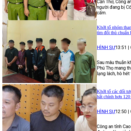
Cần Thơ, Công an
người đang bị Cô
cấm.
Khởi tố nhóm than
tìm đối thủ chuẩn 
HÌNH SỰ
13:51
|
Sau mâu thuẫn kh
Phú Thọ mang the
lạng lách, hò hé
Khởi tố các đối tư
bất chính hơn 120
HÌNH SỰ
12:50
|
Công an tỉnh Cao