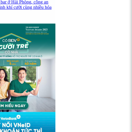
 bar ở Hải Phòng, công an
ình khí cười cùng nhiều hóa