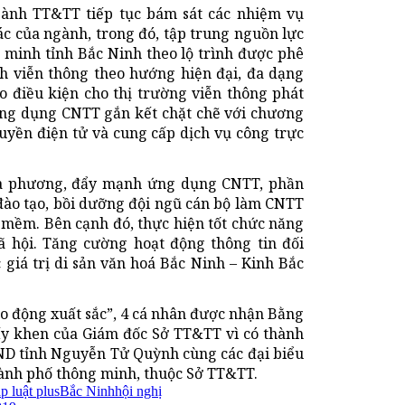
ành TT&TT tiếp tục bám sát các nhiệm vụ
tác của ngành, trong đó, tập trung nguồn lực
 minh tỉnh Bắc Ninh theo lộ trình được phê
ính viễn thông theo hướng hiện đại, đa dạng
ạo điều kiện cho thị trường viễn thông phát
 ứng dụng CNTT gắn kết chặt chẽ với chương
uyền điện tử và cung cấp dịch vụ công trực
địa phương, đẩy mạnh ứng dụng CNTT, phần
đào tạo, bồi dưỡng đội ngũ cán bộ làm CNTT
 mềm. Bên cạnh đó, thực hiện tốt chức năng
 hội. Tăng cường hoạt động thông tin đối
 giá trị di sản văn hoá Bắc Ninh – Kinh Bắc
ao động xuất sắc”, 4 cá nhân được nhận Bằng
ấy khen của Giám đốc Sở TT&TT vì có thành
UBND tỉnh Nguyễn Tử Quỳnh cùng các đại biểu
hành phố thông minh, thuộc Sở TT&TT.
p luật plus
Bắc Ninh
hội nghị