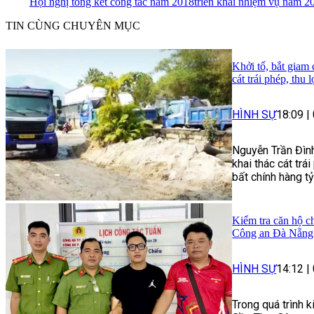
Hội nghị tổng kết công tác năm 2018
triển khai nhiệm vụ năm 2
TIN CÙNG CHUYÊN MỤC
Khởi tố, bắt giam
cát trái phép, thu 
HÌNH SỰ
18:09
|
Nguyễn Trần Đình
khai thác cát trái
bất chính hàng t
Kiểm tra căn hộ ch
Công an Đà Nẵng 
HÌNH SỰ
14:12
|
Trong quá trình 