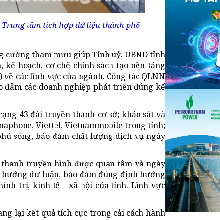
Trung tâm tích hợp dữ liệu thành phố
.
ng cường tham mưu giúp Tỉnh uỷ, UBND tỉnh
 kế hoạch, cơ chế chính sách tạo nền tảng
) về các lĩnh vực của ngành. Công tác QLNN
ảo đảm các doanh nghiệp phát triển đúng kế
rạng 43 đài truyền thanh cơ sở; khảo sát và
naphone, Viettel, Vietnammobile trong tỉnh;
hủ sóng, bảo đảm chất lượng dịch vụ ngày
t thanh truyền hình được quan tâm và ngày
nh hướng dư luận, bảo đảm đúng định hướng
nh trị, kinh tế - xã hội của tỉnh. Lĩnh vực
 lại kết quả tích cực trong cải cách hành