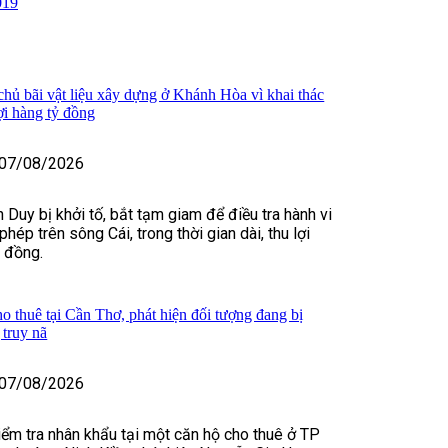
019
 chủ bãi vật liệu xây dựng ở Khánh Hòa vì khai thác
lợi hàng tỷ đồng
07/08/2026
 Duy bị khởi tố, bắt tạm giam để điều tra hành vi
 phép trên sông Cái, trong thời gian dài, thu lợi
ỷ đồng.
o thuê tại Cần Thơ, phát hiện đối tượng đang bị
truy nã
07/08/2026
kiểm tra nhân khẩu tại một căn hộ cho thuê ở TP