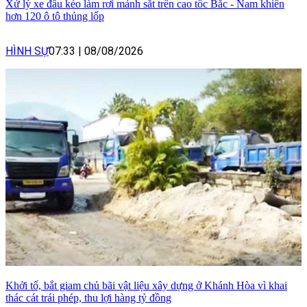
Xử lý xe đầu kéo làm rơi mảnh sắt trên cao tốc Bắc - Nam khiến
hơn 120 ô tô thủng lốp
HÌNH SỰ
07:33
|
08/08/2026
Khởi tố, bắt giam chủ bãi vật liệu xây dựng ở Khánh Hòa vì khai
thác cát trái phép, thu lợi hàng tỷ đồng