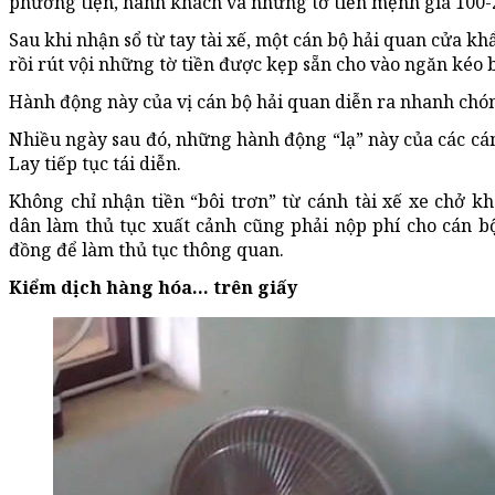
phương tiện, hành khách và những tờ tiền mệnh giá 100-
Sau khi nhận sổ từ tay tài xế, một cán bộ hải quan cửa kh
rồi rút vội những tờ tiền được kẹp sẵn cho vào ngăn kéo 
Hành động này của vị cán bộ hải quan diễn ra nhanh chó
Nhiều ngày sau đó, những hành động “lạ” này của các cá
Lay tiếp tục tái diễn.
Không chỉ nhận tiền “bôi trơn” từ cánh tài xế xe chở k
dân làm thủ tục xuất cảnh cũng phải nộp phí cho cán b
đồng để làm thủ tục thông quan.
Kiểm dịch hàng hóa… trên giấy