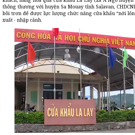
khách, hàng hóa qua cửa khẩu La Lay (xã A Ngo huyện 
thông thương với huyện Sa Mouay tỉnh Salavan, CHDCND
bôi trơn để được lực lượng chức năng cửa khẩu “nới lỏng
xuất - nhập cảnh.