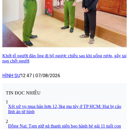
Khởi tố người đàn ông đi bộ ngược chiều sau khi uống rượu, gây tai
nạn chết người
HÌNH SỰ
12:47
|
07/08/2026
TIN ĐỌC NHIỀU
1
Xét xử vụ mua bán hơn 12,3kg ma túy ở TP HCM: Hai bị cáo
lĩnh án tử hình
2
Đồng Nai: Tạm giữ gã thanh niên bạo hành bé gái 11 tuổi con