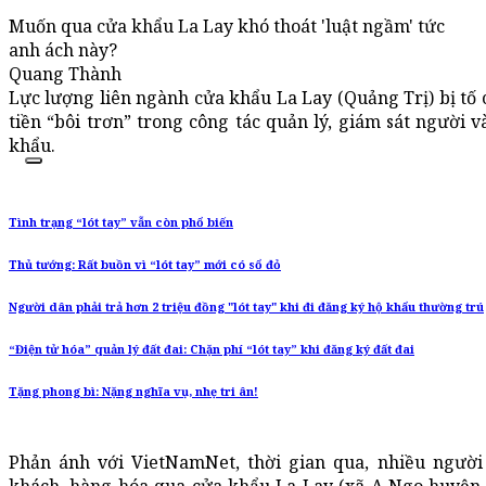
Muốn qua cửa khẩu La Lay khó thoát 'luật ngầm' tức
anh ách này?
Quang Thành
Lực lượng liên ngành cửa khẩu La Lay (Quảng Trị) bị tố 
tiền “bôi trơn” trong công tác quản lý, giám sát người 
khẩu.
Tình trạng “lót tay” vẫn còn phổ biến
Thủ tướng: Rất buồn vì “lót tay” mới có sổ đỏ
Người dân phải trả hơn 2 triệu đồng "lót tay" khi đi đăng ký hộ khẩu thường trú
“Điện tử hóa” quản lý đất đai: Chặn phí “lót tay” khi đăng ký đất đai
Tặng phong bì: Nặng nghĩa vụ, nhẹ tri ân!
Phản ánh với VietNamNet, thời gian qua, nhiều người