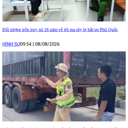
Đối tượng trốn truy nã 18 năm về tội ma túy bị bắt tại Phú Quốc
HÌNH SỰ
09:54
|
08/08/2026