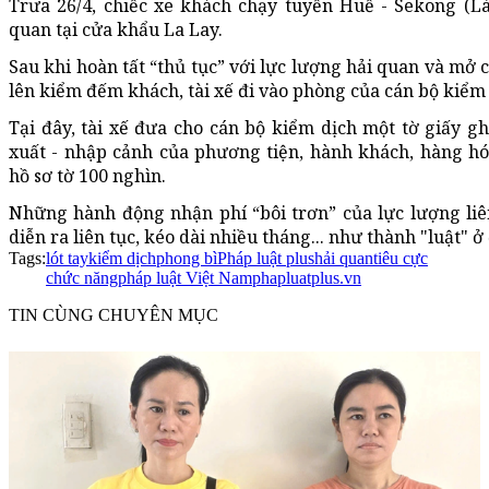
Trưa 26/4, chiếc xe khách chạy tuyến Huế - Sekong (Là
quan tại cửa khẩu La Lay.
Sau khi hoàn tất “thủ tục” với lực lượng hải quan và mở
lên kiểm đếm khách, tài xế đi vào phòng của cán bộ kiểm 
Tại đây, tài xế đưa cho cán bộ kiểm dịch một tờ giấy gh
xuất - nhập cảnh của phương tiện, hành khách, hàng h
hồ sơ tờ 100 nghìn.
Những hành động nhận phí “bôi trơn” của lực lượng li
diễn ra liên tục, kéo dài nhiều tháng... như thành "luật" ở
Tags:
lót tay
kiểm dịch
phong bì
Pháp luật plus
hải quan
tiêu cực
chức năng
pháp luật Việt Nam
phapluatplus.vn
TIN CÙNG CHUYÊN MỤC