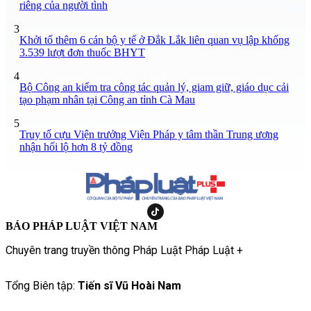
riêng của người tình
3
Khởi tố thêm 6 cán bộ y tế ở Đắk Lắk liên quan vụ lập khống
3.539 lượt đơn thuốc BHYT
4
Bộ Công an kiểm tra công tác quản lý, giam giữ, giáo dục cải
tạo phạm nhân tại Công an tỉnh Cà Mau
5
Truy tố cựu Viện trưởng Viện Pháp y tâm thần Trung ương
nhận hối lộ hơn 8 tỷ đồng
BÁO PHÁP LUẬT VIỆT NAM
Chuyên trang truyền thông Pháp Luật Pháp Luật +
Tổng Biên tập:
Tiến sĩ Vũ Hoài Nam