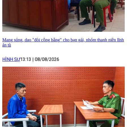
Mang súng, dao "đòi công bằng" cho bạn gái, nhóm thanh niên lĩnh
án tù
HÌNH SỰ
13:13
|
08/08/2026