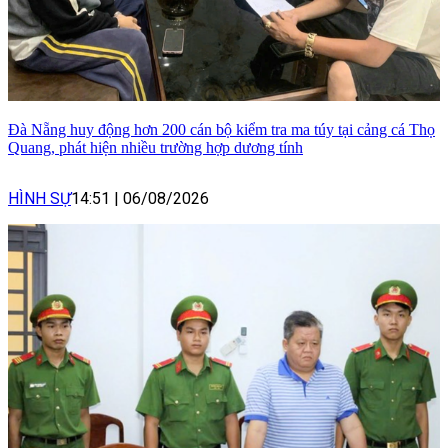
Đà Nẵng huy động hơn 200 cán bộ kiểm tra ma túy tại cảng cá Thọ
Quang, phát hiện nhiều trường hợp dương tính
HÌNH SỰ
14:51
|
06/08/2026