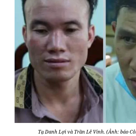
Tạ Danh Lợi và Trần Lê Vinh. (Ảnh: báo C