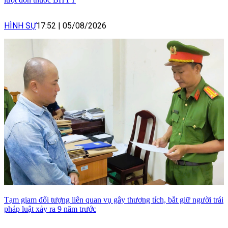
HÌNH SỰ
17:52
|
05/08/2026
Tạm giam đối tượng liên quan vụ gây thương tích, bắt giữ người trái
pháp luật xảy ra 9 năm trước