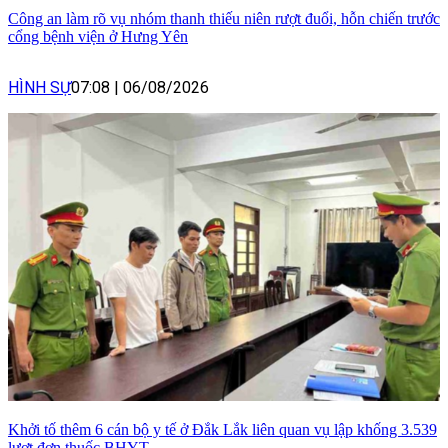
Công an làm rõ vụ nhóm thanh thiếu niên rượt đuổi, hỗn chiến trước
cổng bệnh viện ở Hưng Yên
HÌNH SỰ
07:08
|
06/08/2026
Khởi tố thêm 6 cán bộ y tế ở Đắk Lắk liên quan vụ lập khống 3.539
lượt đơn thuốc BHYT