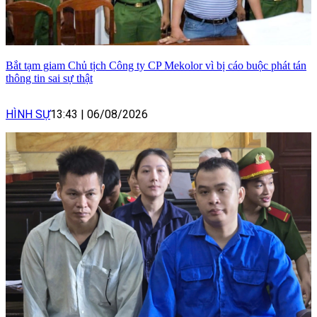
Bắt tạm giam Chủ tịch Công ty CP Mekolor vì bị cáo buộc phát tán
thông tin sai sự thật
HÌNH SỰ
13:43
|
06/08/2026