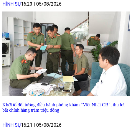
HÌNH SỰ
16:23
|
05/08/2026
Khởi tố đối tượng điều hành phòng khám "Việt Nhật CB", thu lợi
bất chính hàng trăm triệu đồng
HÌNH SỰ
16:21
|
05/08/2026