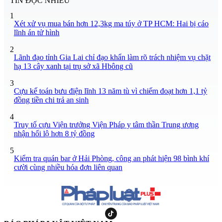
TIN ĐỌC NHIỀU
1
Xét xử vụ mua bán hơn 12,3kg ma túy ở TP HCM: Hai bị cáo
lĩnh án tử hình
2
Lãnh đạo tỉnh Gia Lai chỉ đạo khẩn làm rõ trách nhiệm vụ chặt
hạ 13 cây xanh tại trụ sở xã Hbông cũ
3
Cựu kế toán bưu điện lĩnh 13 năm tù vì chiếm đoạt hơn 1,1 tỷ
đồng tiền chi trả an sinh
4
Truy tố cựu Viện trưởng Viện Pháp y tâm thần Trung ương
nhận hối lộ hơn 8 tỷ đồng
5
Kiểm tra quán bar ở Hải Phòng, công an phát hiện 98 bình khí
cười cùng nhiều hóa đơn liên quan