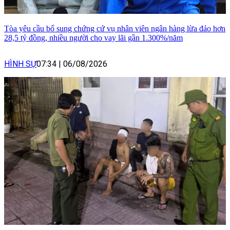
Tòa yêu cầu bổ sung chứng cứ vụ nhân viên ngân hàng lừa đảo hơn
28,5 tỷ đồng, nhiều người cho vay lãi gần 1.300%/năm
HÌNH SỰ
07:34
|
06/08/2026