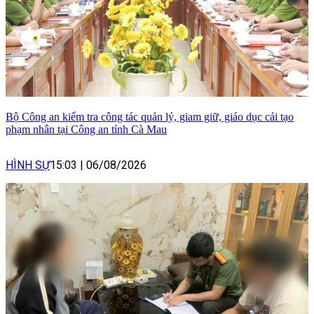
Bộ Công an kiểm tra công tác quản lý, giam giữ, giáo dục cải tạo
phạm nhân tại Công an tỉnh Cà Mau
HÌNH SỰ
15:03
|
06/08/2026