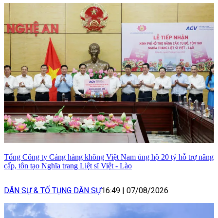
Tổng Công ty Cảng hàng không Việt Nam ủng hộ 20 tỷ hỗ trợ nâng
cấp, tôn tạo Nghĩa trang Liệt sĩ Việt - Lào
DÂN SỰ & TỐ TỤNG DÂN SỰ
16:49
|
07/08/2026