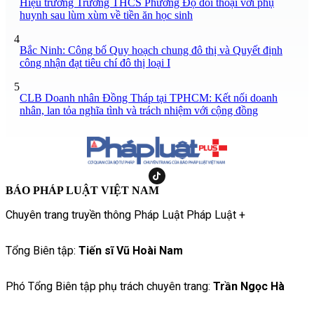
Hiệu trưởng Trường THCS Phương Độ đối thoại với phụ
huynh sau lùm xùm về tiền ăn học sinh
4
Bắc Ninh: Công bố Quy hoạch chung đô thị và Quyết định
công nhận đạt tiêu chí đô thị loại I
5
CLB Doanh nhân Đồng Tháp tại TPHCM: Kết nối doanh
nhân, lan tỏa nghĩa tình và trách nhiệm với cộng đồng
BÁO PHÁP LUẬT VIỆT NAM
Chuyên trang truyền thông Pháp Luật Pháp Luật +
Tổng Biên tập:
Tiến sĩ Vũ Hoài Nam
Phó Tổng Biên tập phụ trách chuyên trang:
Trần Ngọc Hà