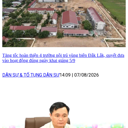
Tăng tốc hoàn thiện 4 trường nội trú vùng biên Đắk Lắk, quyết đưa
vào hoạt động đúng ngày khai giảng 5/9
DÂN SỰ & TỐ TỤNG DÂN SỰ
14:09
|
07/08/2026