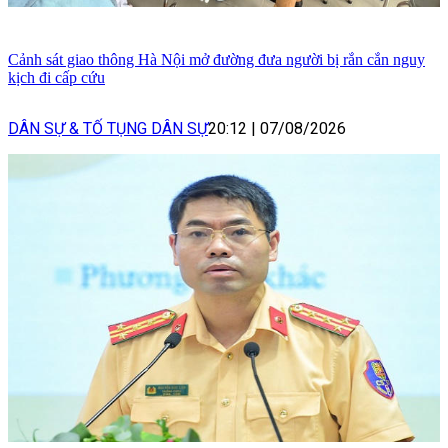
Cảnh sát giao thông Hà Nội mở đường đưa người bị rắn cắn nguy
kịch đi cấp cứu
DÂN SỰ & TỐ TỤNG DÂN SỰ
20:12
|
07/08/2026