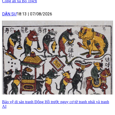
Công an xã Bố Trạch
DÂN SỰ
18:13
|
07/08/2026
Bảo vệ di sản tranh Đông Hồ trước nguy cơ từ tranh nhái và tranh
AI