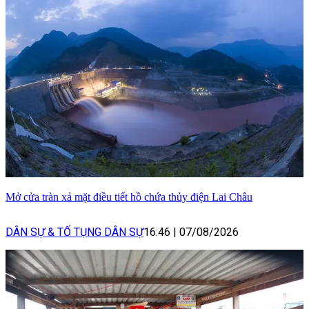
Mở cửa tràn xả mặt điều tiết hồ chứa thủy điện Lai Châu
DÂN SỰ & TỐ TỤNG DÂN SỰ
16:46
|
07/08/2026