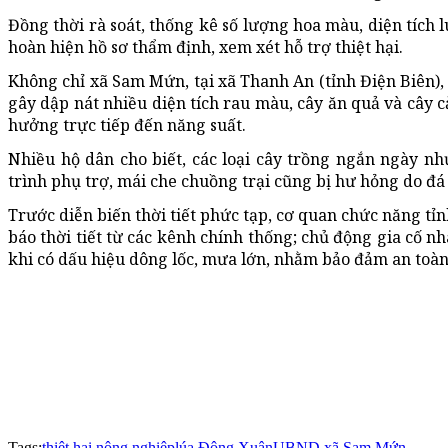
Đồng thời rà soát, thống kê số lượng hoa màu, diện tích 
hoàn hiện hồ sơ thẩm định, xem xét hỗ trợ thiệt hại.
Không chỉ xã Sam Mứn, tại xã Thanh An (tỉnh Điện Biên),
gây dập nát nhiều diện tích rau màu, cây ăn quả và cây cả
hưởng trực tiếp đến năng suất.
Nhiều hộ dân cho biết, các loại cây trồng ngắn ngày nh
trình phụ trợ, mái che chuồng trại cũng bị hư hỏng do đá
Trước diễn biến thời tiết phức tạp, cơ quan chức năng t
báo thời tiết từ các kênh chính thống; chủ động gia cố nh
khi có dấu hiệu dông lốc, mưa lớn, nhằm bảo đảm an toàn 
Tags:
thiệt hại nông nghiệp
lúa Đông Xuân
UBND xã Sam Mứn