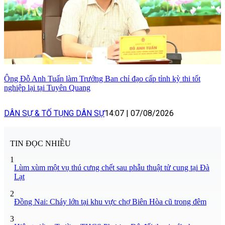
Ông Đỗ Anh Tuấn làm Trưởng Ban chỉ đạo cấp tỉnh kỳ thi tốt
nghiệp lại tại Tuyên Quang
DÂN SỰ & TỐ TỤNG DÂN SỰ
14:07
|
07/08/2026
TIN ĐỌC NHIỀU
1
Lùm xùm một vụ thú cưng chết sau phẫu thuật tử cung tại Đà
Lạt
2
Đồng Nai: Cháy lớn tại khu vực chợ Biên Hòa cũ trong đêm
3