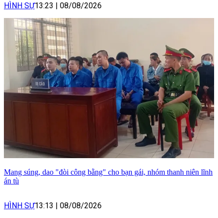
HÌNH SỰ
13:23
|
08/08/2026
Mang súng, dao "đòi công bằng" cho bạn gái, nhóm thanh niên lĩnh
án tù
HÌNH SỰ
13:13
|
08/08/2026