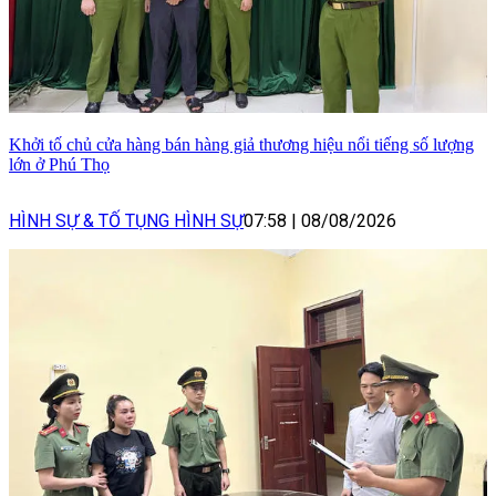
Khởi tố chủ cửa hàng bán hàng giả thương hiệu nổi tiếng số lượng
lớn ở Phú Thọ
HÌNH SỰ & TỐ TỤNG HÌNH SỰ
07:58
|
08/08/2026