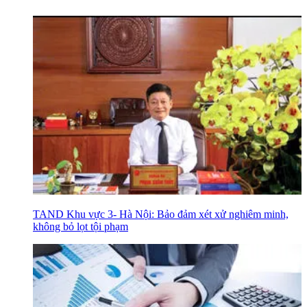
TAND Khu vực 3- Hà Nội: Bảo đảm xét xử nghiêm minh,
không bỏ lọt tội phạm