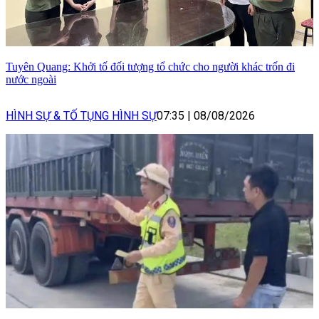
Tuyên Quang: Khởi tố đối tượng tổ chức cho người khác trốn đi
nước ngoài
HÌNH SỰ & TỐ TỤNG HÌNH SỰ
07:35
|
08/08/2026