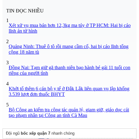
TIN ĐỌC NHIỀU
1
Xét xử vụ mua bán hơn 12,3kg ma túy ở TP HCM: Hai bị cáo
lĩnh án tử hình
2
Quảng Ninh: Thuê ô tô rồi mang cầm cố, hai bị cáo lĩnh tổng
cộng 18 năm tù
3
Đồng Nai: Tạm giữ gã thanh niên bạo hành bé gái 11 tuổi con
riêng của người tình
4
Khởi tố thêm 6 cán bộ y tế ở Đắk Lắk liên quan vụ lập khống
3.539 lượt đơn thuốc BHYT
5
Bộ Công an kiểm tra công tác quản lý, giam giữ, giáo dục cải
tạo phạm nhân tại Công an tỉnh Cà Mau
Đội ngũ
bốc xếp quận 7
nhanh chóng