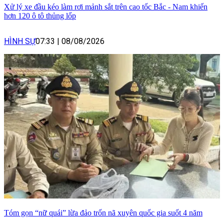
Xử lý xe đầu kéo làm rơi mảnh sắt trên cao tốc Bắc - Nam khiến
hơn 120 ô tô thủng lốp
HÌNH SỰ
07:33
|
08/08/2026
Tóm gọn “nữ quái” lừa đảo trốn nã xuyên quốc gia suốt 4 năm