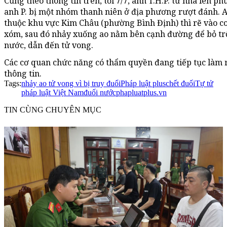
Cũng theo thông tin trên, tối 7/7, anh T.H.P. từ nhà lên p
anh P. bị một nhóm thanh niên ở địa phương rượt đánh. 
thuộc khu vực Kim Châu (phường Bình Định) thì rẽ vào c
xóm, sau đó nhảy xuống ao nằm bên cạnh đường để bỏ trốn
nước, dẫn đến tử vong.
Các cơ quan chức năng có thẩm quyền đang tiếp tục làm rõ 
thông tin.
Tags:
nhảy ao tử vong vì bị truy đuổi
Pháp luật plus
chết đuối
Tự tử
pháp luật Việt Nam
đuối nước
phapluatplus.vn
TIN CÙNG CHUYÊN MỤC