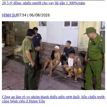
28,5 tỷ đồng, nhiều người cho vay lãi gần 1.300%/năm
HÌNH SỰ
07:34
|
06/08/2026
Công an làm rõ vụ nhóm thanh thiếu niên rượt đuổi, hỗn chiến trước
cổng bệnh viện ở Hưng Yên