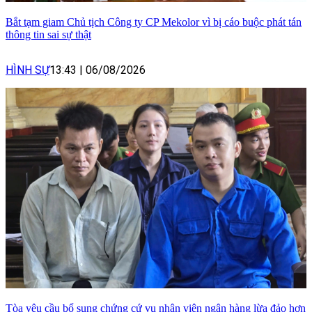
Bắt tạm giam Chủ tịch Công ty CP Mekolor vì bị cáo buộc phát tán
thông tin sai sự thật
HÌNH SỰ
13:43
|
06/08/2026
Tòa yêu cầu bổ sung chứng cứ vụ nhân viên ngân hàng lừa đảo hơn