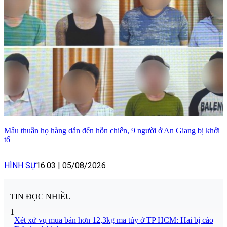
Mâu thuẫn họ hàng dẫn đến hỗn chiến, 9 người ở An Giang bị khởi
tố
HÌNH SỰ
16:03
|
05/08/2026
TIN ĐỌC NHIỀU
1
Xét xử vụ mua bán hơn 12,3kg ma túy ở TP HCM: Hai bị cáo