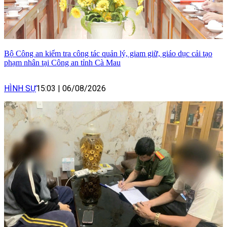
Bộ Công an kiểm tra công tác quản lý, giam giữ, giáo dục cải tạo
phạm nhân tại Công an tỉnh Cà Mau
HÌNH SỰ
15:03
|
06/08/2026