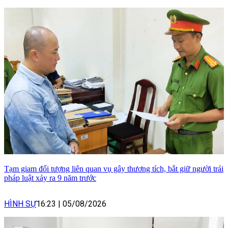
Tạm giam đối tượng liên quan vụ gây thương tích, bắt giữ người trái
pháp luật xảy ra 9 năm trước
HÌNH SỰ
16:23
|
05/08/2026