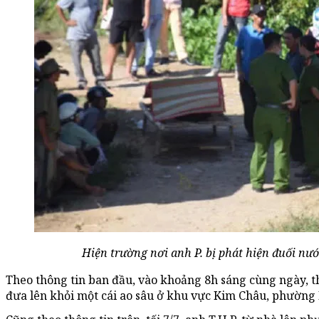
Hiện trường nơi anh P. bị phát hiện đuối nư
Theo thông tin ban đầu, vào khoảng 8h sáng cùng ngày, th
đưa lên khỏi một cái ao sâu ở khu vực Kim Châu, phường 