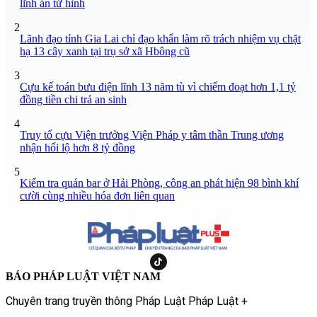
lĩnh án tử hình
2
Lãnh đạo tỉnh Gia Lai chỉ đạo khẩn làm rõ trách nhiệm vụ chặt
hạ 13 cây xanh tại trụ sở xã Hbông cũ
3
Cựu kế toán bưu điện lĩnh 13 năm tù vì chiếm đoạt hơn 1,1 tỷ
đồng tiền chi trả an sinh
4
Truy tố cựu Viện trưởng Viện Pháp y tâm thần Trung ương
nhận hối lộ hơn 8 tỷ đồng
5
Kiểm tra quán bar ở Hải Phòng, công an phát hiện 98 bình khí
cười cùng nhiều hóa đơn liên quan
BÁO PHÁP LUẬT VIỆT NAM
Chuyên trang truyền thông Pháp Luật Pháp Luật +