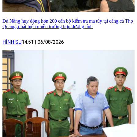
Đà Nẵng huy động hơn 200 cán bộ kiểm tra ma túy tại cảng cá Thọ
Quang, phát hiện nhiều trường hợp dương tính
HÌNH SỰ
14:51
|
06/08/2026