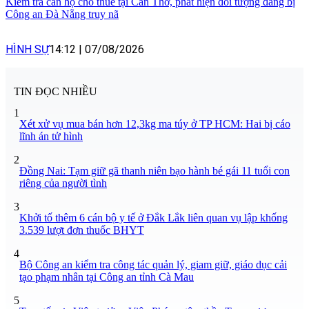
Kiểm tra căn hộ cho thuê tại Cần Thơ, phát hiện đối tượng đang bị
Công an Đà Nẵng truy nã
HÌNH SỰ
14:12
|
07/08/2026
TIN ĐỌC NHIỀU
1
Xét xử vụ mua bán hơn 12,3kg ma túy ở TP HCM: Hai bị cáo
lĩnh án tử hình
2
Đồng Nai: Tạm giữ gã thanh niên bạo hành bé gái 11 tuổi con
riêng của người tình
3
Khởi tố thêm 6 cán bộ y tế ở Đắk Lắk liên quan vụ lập khống
3.539 lượt đơn thuốc BHYT
4
Bộ Công an kiểm tra công tác quản lý, giam giữ, giáo dục cải
tạo phạm nhân tại Công an tỉnh Cà Mau
5