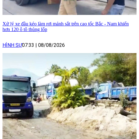
Xử lý xe đầu kéo làm rơi mảnh sắt trên cao tốc Bắc - Nam khiến
hơn 120 ô tô thủng lốp
HÌNH SỰ
07:33
|
08/08/2026