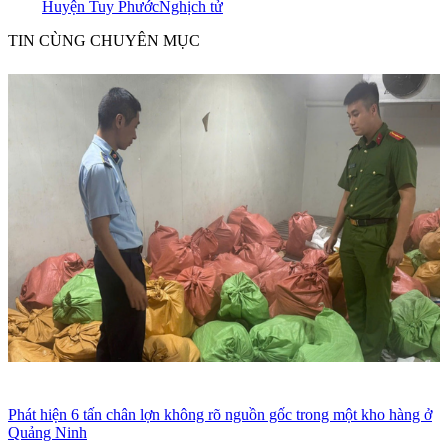
Huyện Tuy Phước
Nghịch tử
TIN CÙNG CHUYÊN MỤC
Phát hiện 6 tấn chân lợn không rõ nguồn gốc trong một kho hàng ở
Quảng Ninh