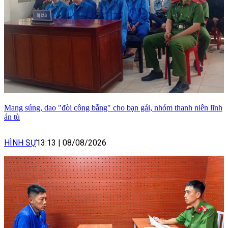
Mang súng, dao "đòi công bằng" cho bạn gái, nhóm thanh niên lĩnh
án tù
HÌNH SỰ
13:13
|
08/08/2026