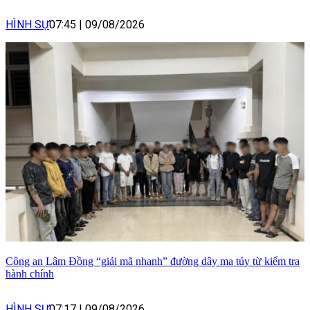
HÌNH SỰ
07:45
|
09/08/2026
Công an Lâm Đồng “giải mã nhanh” đường dây ma túy từ kiểm tra
hành chính
HÌNH SỰ
07:17
|
09/08/2026