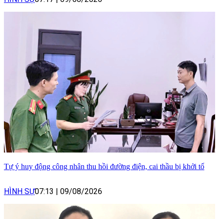
Tự ý huy động công nhân thu hồi đường điện, cai thầu bị khởi tố
HÌNH SỰ
07:13
|
09/08/2026