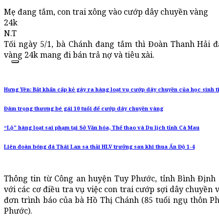
Mẹ đang tắm, con trai xông vào cướp dây chuyền vàng
24k
N.T
Tối ngày 5/1, bà Chánh đang tắm thì Đoàn Thanh Hải đạ
vàng 24k mang đi bán trả nợ và tiêu xài.
Hưng Yên: Bắt khẩn cấp kẻ gây ra hàng loạt vụ cướp dây chuyền của học sinh t
Đâm trọng thương bé gái 10 tuổi để cướp dây chuyền vàng
“Lộ” hàng loạt sai phạm tại Sở Văn hóa, Thể thao và Du lịch tỉnh Cà Mau
Liên đoàn bóng đá Thái Lan sa thải HLV trưởng sau khi thua Ấn Độ 1-4
Thông tin từ Công an huyện Tuy Phước, tỉnh Bình Định 
với các cơ điều tra vụ việc con trai cướp sợi dây chuyền
đơn trình báo của bà Hồ Thị Chánh (85 tuổi ngụ thôn P
Phước).