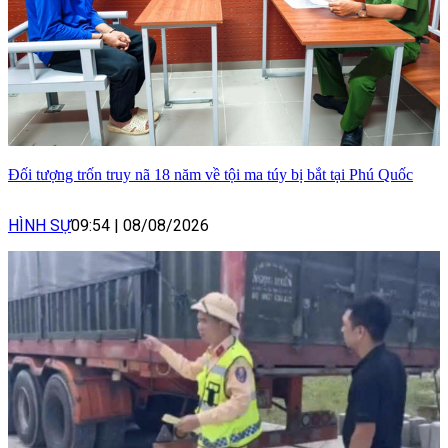
Đối tượng trốn truy nã 18 năm về tội ma túy bị bắt tại Phú Quốc
HÌNH SỰ
09:54
|
08/08/2026