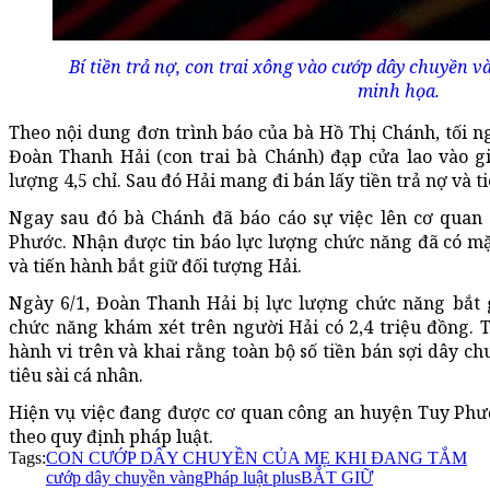
Bí tiền trả nợ, con trai xông vào cướp dây chuyền 
minh họa.
Theo nội dung đơn trình báo của bà Hồ Thị Chánh, tối n
Đoàn Thanh Hải (con trai bà Chánh) đạp cửa lao vào gi
lượng 4,5 chỉ. Sau đó Hải mang đi bán lấy tiền trả nợ và ti
Ngay sau đó bà Chánh đã báo cáo sự việc lên cơ quan
Phước. Nhận được tin báo lực lượng chức năng đã có mặt
và tiến hành bắt giữ đối tượng Hải.
Ngày 6/1, Đoàn Thanh Hải bị lực lượng chức năng bắt g
chức năng khám xét trên người Hải có 2,4 triệu đồng. T
hành vi trên và khai rằng toàn bộ số tiền bán sợi dây c
tiêu sài cá nhân.
Hiện vụ việc đang được cơ quan công an huyện Tuy Phướ
theo quy định pháp luật.
Tags:
CON CƯỚP DÂY CHUYỀN CỦA MẸ KHI ĐANG TẮM
cướp dây chuyền vàng
Pháp luật plus
BẮT GIỮ