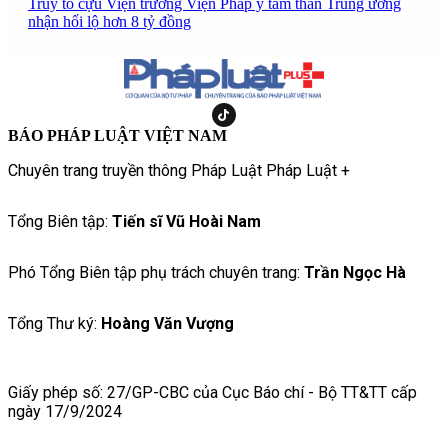
Truy tố cựu Viện trưởng Viện Pháp y tâm thần Trung ương
nhận hối lộ hơn 8 tỷ đồng
BÁO PHÁP LUẬT VIỆT NAM
Chuyên trang truyền thông Pháp Luật Pháp Luật +
Tổng Biên tập:
Tiến sĩ Vũ Hoài Nam
Phó Tổng Biên tập phụ trách chuyên trang:
Trần Ngọc Hà
Tổng Thư ký:
Hoàng Văn Vượng
Giấy phép số: 27/GP-CBC của Cục Báo chí - Bộ TT&TT cấp
ngày 17/9/2024