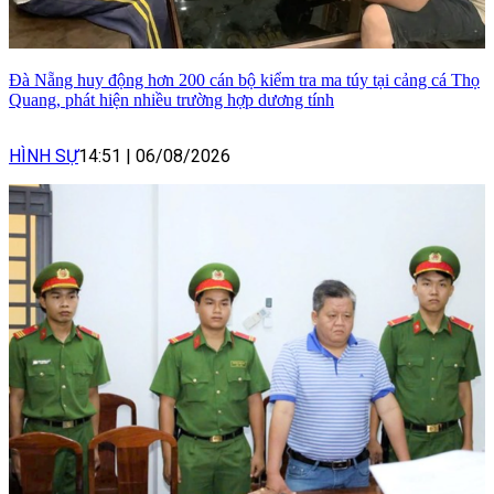
Đà Nẵng huy động hơn 200 cán bộ kiểm tra ma túy tại cảng cá Thọ
Quang, phát hiện nhiều trường hợp dương tính
HÌNH SỰ
14:51
|
06/08/2026