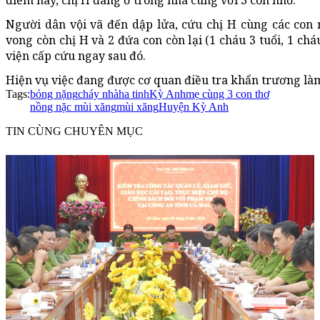
điểm này, chị H đang ở trong nhà cùng với 3 con nhỏ.
Người dân vội vã đến dập lửa, cứu chị H cùng các con r
vong còn chị H và 2 đứa con còn lại (1 cháu 3 tuổi, 1 ch
viện cấp cứu ngay sau đó.
Hiện vụ việc đang được cơ quan điều tra khẩn trương làm
Tags:
bỏng nặng
cháy nhà
ha tinh
Kỳ Anh
mẹ cùng 3 con thơ
nồng nặc mùi xăng
mùi xăng
Huyện Kỳ Anh
TIN CÙNG CHUYÊN MỤC