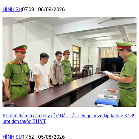
HÌNH SỰ
07:08
|
06/08/2026
Khởi tố thêm 6 cán bộ y tế ở Đắk Lắk liên quan vụ lập khống 3.539
lượt đơn thuốc BHYT
HÌNH SỰ
17:52
|
05/08/2026