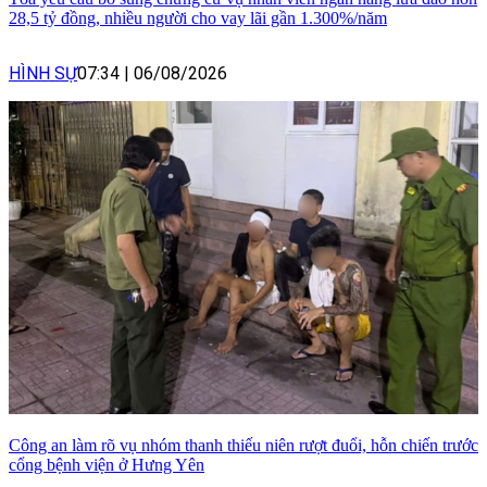
28,5 tỷ đồng, nhiều người cho vay lãi gần 1.300%/năm
HÌNH SỰ
07:34
|
06/08/2026
Công an làm rõ vụ nhóm thanh thiếu niên rượt đuổi, hỗn chiến trước
cổng bệnh viện ở Hưng Yên