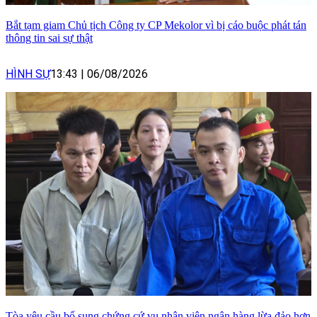
Bắt tạm giam Chủ tịch Công ty CP Mekolor vì bị cáo buộc phát tán
thông tin sai sự thật
HÌNH SỰ
13:43
|
06/08/2026
Tòa yêu cầu bổ sung chứng cứ vụ nhân viên ngân hàng lừa đảo hơn