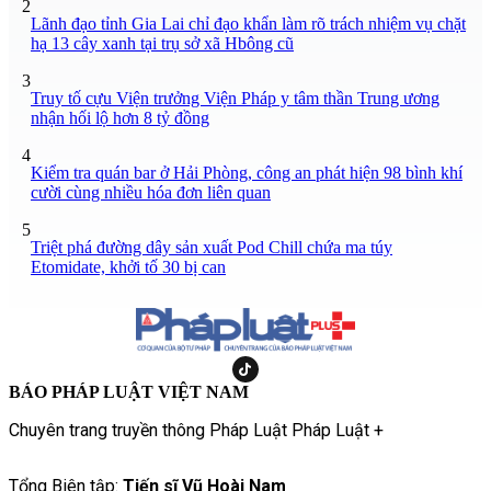
2
Lãnh đạo tỉnh Gia Lai chỉ đạo khẩn làm rõ trách nhiệm vụ chặt
hạ 13 cây xanh tại trụ sở xã Hbông cũ
3
Truy tố cựu Viện trưởng Viện Pháp y tâm thần Trung ương
nhận hối lộ hơn 8 tỷ đồng
4
Kiểm tra quán bar ở Hải Phòng, công an phát hiện 98 bình khí
cười cùng nhiều hóa đơn liên quan
5
Triệt phá đường dây sản xuất Pod Chill chứa ma túy
Etomidate, khởi tố 30 bị can
BÁO PHÁP LUẬT VIỆT NAM
Chuyên trang truyền thông Pháp Luật Pháp Luật +
Tổng Biên tập:
Tiến sĩ Vũ Hoài Nam