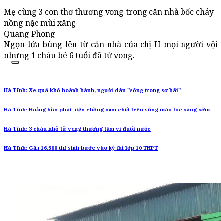
Mẹ cùng 3 con thơ thương vong trong căn nhà bốc cháy
nồng nặc mùi xăng
Quang Phong
Ngọn lửa bùng lên từ căn nhà của chị H mọi người vội
nhưng 1 cháu bé 6 tuổi đã tử vong.
Hà Tĩnh: Xe quá khổ hoành hành, người dân "sống trong sợ hãi"
Hà Tĩnh: Hoảng hồn phát hiện chồng nằm chết trên vũng máu lúc sáng sớm
Hà Tĩnh: 3 cháu nhỏ tử vong thương tâm vì đuối nước
Hà Tĩnh: Gần 16.500 thí sinh bước vào kỳ thi lớp 10 THPT