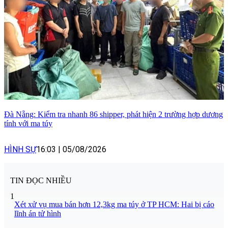
Đà Nẵng: Kiểm tra nhanh 86 shipper, phát hiện 2 trường hợp dương
tính với ma túy
HÌNH SỰ
16:03
|
05/08/2026
TIN ĐỌC NHIỀU
1
Xét xử vụ mua bán hơn 12,3kg ma túy ở TP HCM: Hai bị cáo
lĩnh án tử hình