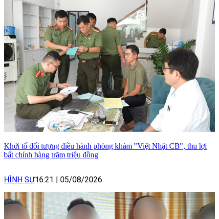
Khởi tố đối tượng điều hành phòng khám "Việt Nhật CB", thu lợi
bất chính hàng trăm triệu đồng
HÌNH SỰ
16:21
|
05/08/2026