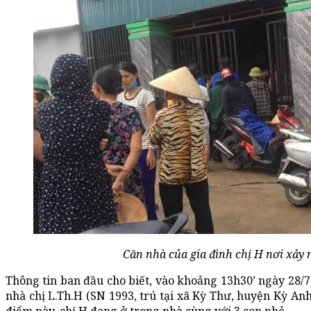
Căn nhà của gia đình chị H nơi xảy 
Thông tin ban đầu cho biết, vào khoảng 13h30’ ngày 28/7
nhà chị L.Th.H (SN 1993, trú tại xã Kỳ Thư, huyện Kỳ An