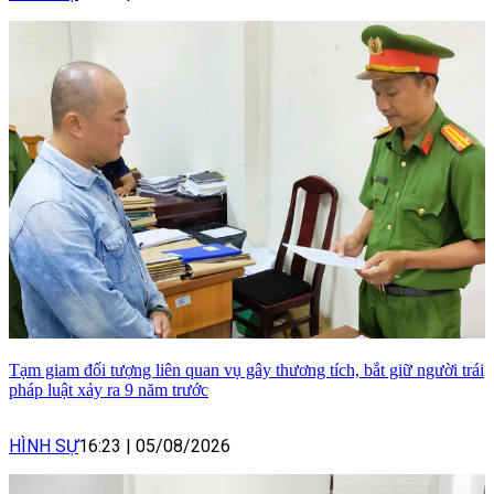
Tạm giam đối tượng liên quan vụ gây thương tích, bắt giữ người trái
pháp luật xảy ra 9 năm trước
HÌNH SỰ
16:23
|
05/08/2026