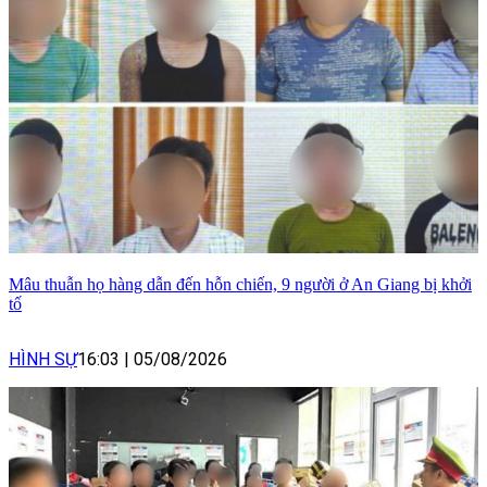
Mâu thuẫn họ hàng dẫn đến hỗn chiến, 9 người ở An Giang bị khởi
tố
HÌNH SỰ
16:03
|
05/08/2026