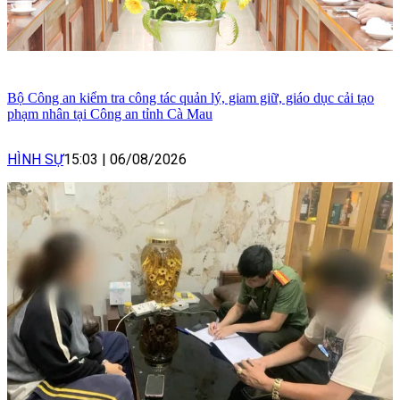
Bộ Công an kiểm tra công tác quản lý, giam giữ, giáo dục cải tạo
phạm nhân tại Công an tỉnh Cà Mau
HÌNH SỰ
15:03
|
06/08/2026