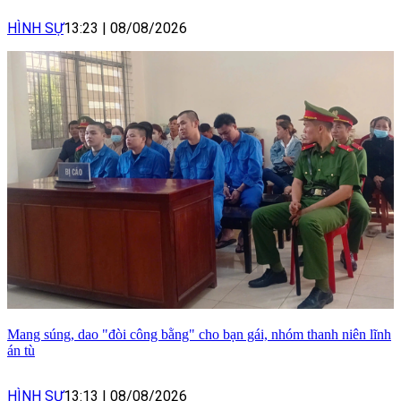
HÌNH SỰ
13:23
|
08/08/2026
Mang súng, dao "đòi công bằng" cho bạn gái, nhóm thanh niên lĩnh
án tù
HÌNH SỰ
13:13
|
08/08/2026