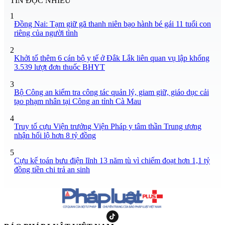
TIN ĐỌC NHIỀU
1
Đồng Nai: Tạm giữ gã thanh niên bạo hành bé gái 11 tuổi con
riêng của người tình
2
Khởi tố thêm 6 cán bộ y tế ở Đắk Lắk liên quan vụ lập khống
3.539 lượt đơn thuốc BHYT
3
Bộ Công an kiểm tra công tác quản lý, giam giữ, giáo dục cải
tạo phạm nhân tại Công an tỉnh Cà Mau
4
Truy tố cựu Viện trưởng Viện Pháp y tâm thần Trung ương
nhận hối lộ hơn 8 tỷ đồng
5
Cựu kế toán bưu điện lĩnh 13 năm tù vì chiếm đoạt hơn 1,1 tỷ
đồng tiền chi trả an sinh