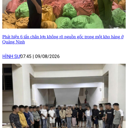
Phát hiện 6 tấn chân lợn không rõ nguồn gốc trong một kho hàng ở
Quảng Ninh
HÌNH SỰ
07:45
|
09/08/2026