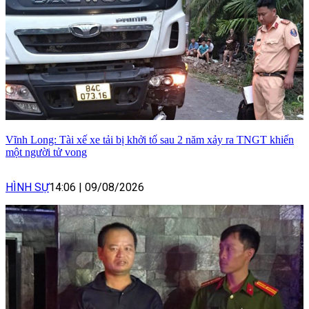
Vĩnh Long: Tài xế xe tải bị khởi tố sau 2 năm xảy ra TNGT khiến
một người tử vong
HÌNH SỰ
14:06
|
09/08/2026