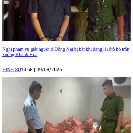
Nghi phạm vụ giết người ở Đồng Nai bị bắt khi đang lái ôtô bỏ trốn
xuống Khánh Hòa
HÌNH SỰ
13:58
|
09/08/2026