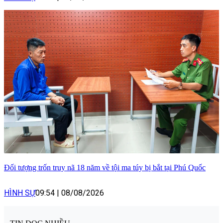
Đối tượng trốn truy nã 18 năm về tội ma túy bị bắt tại Phú Quốc
HÌNH SỰ
09:54
|
08/08/2026