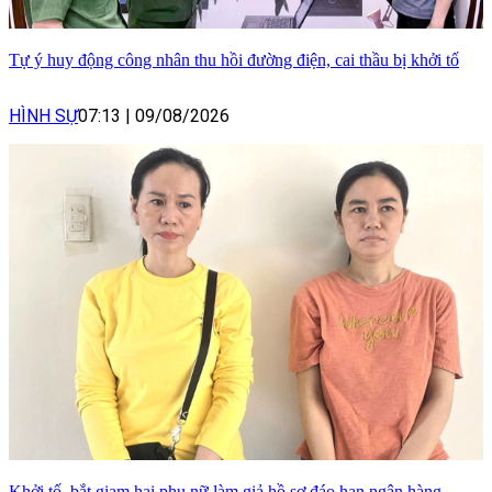
Tự ý huy động công nhân thu hồi đường điện, cai thầu bị khởi tố
HÌNH SỰ
07:13
|
09/08/2026
Khởi tố, bắt giam hai phụ nữ làm giả hồ sơ đáo hạn ngân hàng,