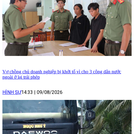
Vợ chồng chủ doanh nghiệp bị khởi tố vì cho 3 công dân nước
ngoài ở lại trái phép
HÌNH SỰ
14:33
|
09/08/2026