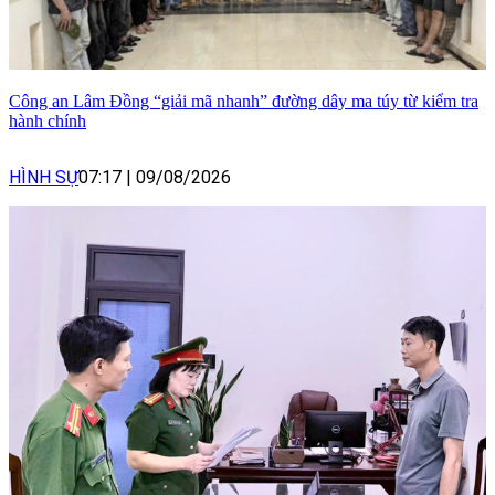
Công an Lâm Đồng “giải mã nhanh” đường dây ma túy từ kiểm tra
hành chính
HÌNH SỰ
07:17
|
09/08/2026