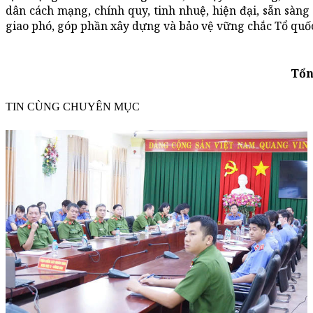
dân cách mạng, chính quy, tinh nhuệ, hiện đại, sẵn sà
giao phó, góp phần xây dựng và bảo vệ vững chắc Tổ quốc
Tổn
TIN CÙNG CHUYÊN MỤC