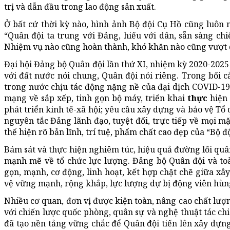
trị và dẫn đầu trong lao động sản xuất.
Ở bất cứ thời kỳ nào, hình ảnh Bộ đội Cụ Hồ cũng luôn 
“Quân đội ta trung với Đảng, hiếu với dân, sẵn sàng chiế
Nhiệm vụ nào cũng hoàn thành, khó khăn nào cũng vượt 
Đại hội Đảng bộ Quân đội lần thứ XI, nhiệm kỳ 2020-2025 
với đất nước nói chung, Quân đội nói riêng. Trong bối c
trong nước chịu tác động nặng nề của đại dịch COVID-19, 
mạng về sắp xếp, tinh gọn bộ máy, triển khai
thực
hiện 
phát triển kinh tế-xã hội; yêu cầu xây dựng và bảo vệ Tổ
nguyên tắc Đảng lãnh đạo, tuyệt đối, trực tiếp về mọi mặ
thể hiện rõ bản lĩnh, trí tuệ, phẩm chất cao đẹp của “Bộ đ
Bám sát và thực hiện nghiêm túc, hiệu quả đường lối qu
mạnh mẽ về tổ chức lực lượng. Đảng bộ Quân đội và toà
gọn, mạnh, cơ động, linh hoạt, kết hợp chặt chẽ giữa x
vệ vững mạnh, rộng khắp, lực lượng dự bị động viên hùn
Nhiều cơ quan, đơn vị được kiện toàn, nâng cao chất lượn
với chiến lược quốc phòng, quân sự và nghệ thuật tác chiế
đã tạo nền tảng vững chắc để Quân đội tiến lên xây dựng