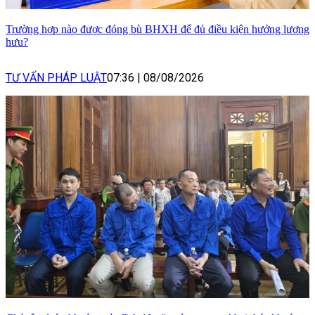
Trường hợp nào được đóng bù BHXH để đủ điều kiện hưởng lương
hưu?
TƯ VẤN PHÁP LUẬT
07:36
|
08/08/2026