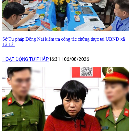
Sở Tư pháp Đồng Nai kiểm tra công tác chứng thực tại UBND xã
Tà Lài
HOẠT ĐỘNG TƯ PHÁP
16:31
|
06/08/2026