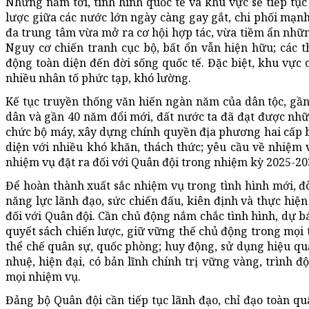
Những năm tới, tình hình quốc tế và khu vực sẽ tiếp tụ
lược giữa các nước lớn ngày càng gay gắt, chi phối mạnh 
đa trung tâm vừa mở ra cơ hội hợp tác, vừa tiềm ẩn những
Nguy cơ chiến tranh cục bộ, bất ổn vẫn hiện hữu; các t
động toàn diện đến đời sống quốc tế. Đặc biệt, khu vực 
nhiều nhân tố phức tạp, khó lường.
Kế tục truyền thống văn hiến ngàn năm của dân tộc, gầ
dân và gần 40 năm đổi mới, đất nước ta đã đạt được nhữn
chức bộ máy, xây dựng chính quyền địa phương hai cấp b
diện với nhiều khó khăn, thách thức; yêu cầu về nhiệm 
nhiệm vụ đặt ra đối với Quân đội trong nhiệm kỳ 2025-2
Để hoàn thành xuất sắc nhiệm vụ trong tình hình mới, 
năng lực lãnh đạo, sức chiến đấu, kiên định và thực hiệ
đối với Quân đội. Cần chủ động nắm chắc tình hình, dự
quyết sách chiến lược, giữ vững thế chủ động trong mọi
thể chế quân sự, quốc phòng; huy động, sử dụng hiệu qu
nhuệ, hiện đại, có bản lĩnh chính trị vững vàng, trình 
mọi nhiệm vụ.
Đảng bộ Quân đội cần tiếp tục lãnh đạo, chỉ đạo toàn qu