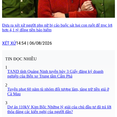
Đưa ra xét xử người phụ nữ bị cáo buộc sát hại con ruột để trục lợi
hơn 4,1 tỷ đồng tiền bảo hiểm
XÉT XỬ
14:54
|
06/08/2026
TIN ĐỌC NHIỀU
1
TAND tỉnh Quảng Ninh tuyên hủy 3 Giấy đăng ký doanh
nghiệp của Bến xe Trung tâm Cẩm Phả
2
Tuyên phạt 60 năm tù nhóm đối tượng làm, tàng trữ tiền giả ở
Cà Mau
3
Dự án 110kV Kim Bôi: Những lý giải của chủ đầu tư đã trả lời
thỏa đáng các kiến nghị của người dân?