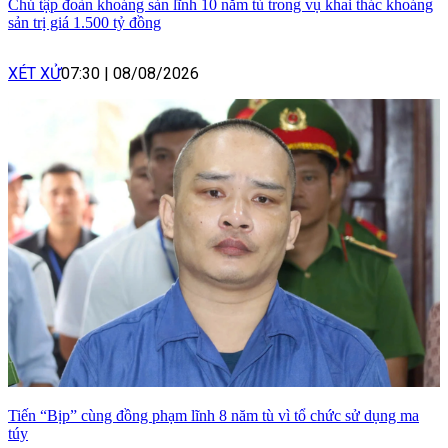
Chủ tập đoàn khoáng sản lĩnh 10 năm tù trong vụ khai thác khoáng
sản trị giá 1.500 tỷ đồng
XÉT XỬ
07:30
|
08/08/2026
Tiến “Bịp” cùng đồng phạm lĩnh 8 năm tù vì tổ chức sử dụng ma
túy