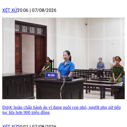
XÉT XỬ
20:06
|
07/08/2026
Được hoãn chấp hành án vì đang nuôi con nhỏ, người phụ nữ tiếp
tục lừa hơn 900 triệu đồng
XÉT XỬ
20:01
|
07/08/2026