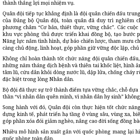
thành thắng lợi mọi nhiệm vụ.
Quân đội tiếp tục khẳng định là đội quân chiến đấu trun
của Đảng bộ Quân đội, toàn quân đã duy trì nghiêm c
phương châm “Cơ bản, thiết thực, vững chắc”. Các cuộc 
khu vực phòng thủ được triển khai đồng bộ, tạo bước phá
Năng lực nắm tình hình, dự báo chiến lược, tham mưu ch
càng chủ động, linh hoạt, góp phần giữ vững độc lập, ch
Không chỉ hoàn thành tốt chức năng đội quân chiến đấu,
những năm tháng dịch bệnh và thiên tai khốc liệt, hình ả
tâm lũ, cứu dân khỏi dòng nước lũ, dập lửa, chống cháy r
đặc biệt trong lòng Nhân dân.
Bộ đội đã thực sự trở thành điểm tựa vững chắc, chỗ dựa
thần “vì nhân dân quên mình, vì nhân dân hy sinh” không 
Song hành với đó, Quân đội còn thực hiện tốt chức năng
dựng kinh tế, phát triển hạ tầng ở vùng sâu, vùng xa, biê
góp phần xóa đói giảm nghèo, nâng cao đời sống đồng bào
Nhiều mô hình sản xuất gắn với quốc phòng mang lại hi
quốc phòng toàn dân.