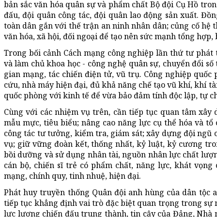
bản sắc văn hóa quân sự và phẩm chất Bộ đội Cụ Hồ trong
đấu, đội quân công tác, đội quân lao động sản xuất. Đồ
toàn dân gắn với thế trận an ninh nhân dân; củng cố hệ 
văn hóa, xã hội, đối ngoại để tạo nên sức mạnh tổng hợp,
Trong bối cảnh Cách mạng công nghiệp lần thứ tư phát 
và làm chủ khoa học - công nghệ quân sự, chuyển đổi số t
gian mạng, tác chiến điện tử, vũ trụ. Công nghiệp quốc 
cứu, nhà máy hiện đại, đủ khả năng chế tạo vũ khí, khí t
quốc phòng với kinh tế để vừa bảo đảm tính độc lập, tự c
Cùng với các nhiệm vụ trên, cần tiếp tục quan tâm xây
mẫu mực, tiêu biểu; nâng cao năng lực cụ thể hóa và tổ
công tác tư tưởng, kiểm tra, giám sát; xây dựng đội ngũ 
vụ; giữ vững đoàn kết, thống nhất, kỷ luật, kỷ cương tro
bồi dưỡng và sử dụng nhân tài, nguồn nhân lực chất lượn
cán bộ, chiến sĩ trẻ có phẩm chất, năng lực, khát vọn
mạng, chính quy, tinh nhuệ, hiện đại.
Phát huy truyền thống Quân đội anh hùng của dân tộc a
tiếp tục khẳng định vai trò đặc biệt quan trọng trong sự
lực lượng chiến đấu trung thành, tin cậy của Đảng, Nhà