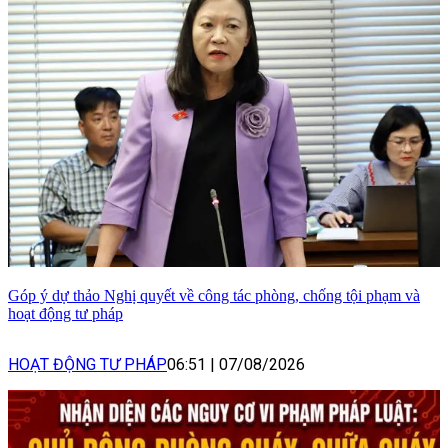
Góp ý dự thảo Nghị quyết về công tác phòng, chống tội phạm và
hoạt động tư pháp
HOẠT ĐỘNG TƯ PHÁP
06:51
|
07/08/2026