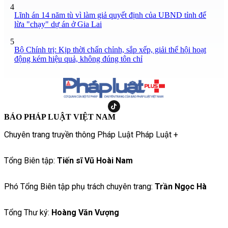
4
Lĩnh án 14 năm tù vì làm giả quyết định của UBND tỉnh để
lừa "chạy" dự án ở Gia Lai
5
Bộ Chính trị: Kịp thời chấn chỉnh, sắp xếp, giải thể hội hoạt
động kém hiệu quả, không đúng tôn chỉ
BÁO PHÁP LUẬT VIỆT NAM
Chuyên trang truyền thông Pháp Luật Pháp Luật +
Tổng Biên tập:
Tiến sĩ Vũ Hoài Nam
Phó Tổng Biên tập phụ trách chuyên trang:
Trần Ngọc Hà
Tổng Thư ký:
Hoàng Văn Vượng