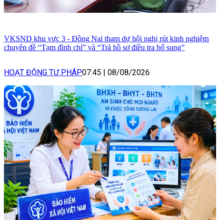
VKSND khu vực 3 - Đồng Nai tham dự hội nghị rút kinh nghiệm
chuyên đề “Tạm đình chỉ” và “Trả hồ sơ điều tra bổ sung”
HOẠT ĐỘNG TƯ PHÁP
07:45
|
08/08/2026