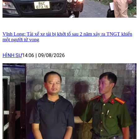
Vĩnh Long: Tài xế xe tải bị khởi tố sau 2 năm xảy ra TNGT khiến
một người tử vong
HÌNH SỰ
14:06
|
09/08/2026