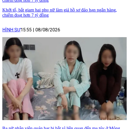
Khởi tố, bắt giam hai phụ nữ làm giả hồ sơ đáo hạn ngân hàng,
chiếm đoạt hơn 7 tỷ đồng
HÌNH SỰ
15:55
|
08/08/2026
Ba nữ nhân viên quán bar bị bắt vì liên quan đến ma túy ở Móng