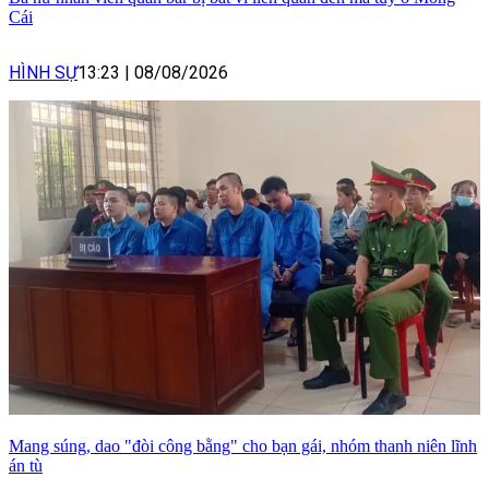
Cái
HÌNH SỰ
13:23
|
08/08/2026
Mang súng, dao "đòi công bằng" cho bạn gái, nhóm thanh niên lĩnh
án tù