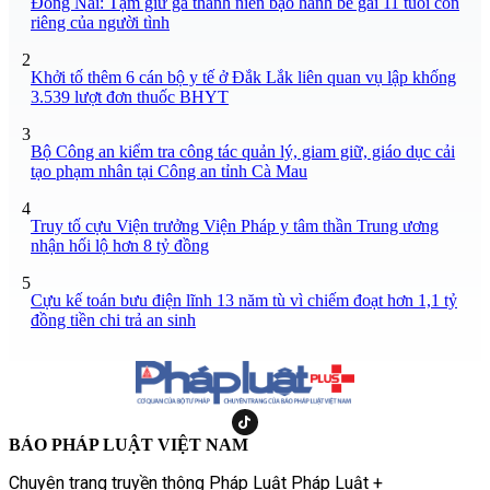
Đồng Nai: Tạm giữ gã thanh niên bạo hành bé gái 11 tuổi con
riêng của người tình
2
Khởi tố thêm 6 cán bộ y tế ở Đắk Lắk liên quan vụ lập khống
3.539 lượt đơn thuốc BHYT
3
Bộ Công an kiểm tra công tác quản lý, giam giữ, giáo dục cải
tạo phạm nhân tại Công an tỉnh Cà Mau
4
Truy tố cựu Viện trưởng Viện Pháp y tâm thần Trung ương
nhận hối lộ hơn 8 tỷ đồng
5
Cựu kế toán bưu điện lĩnh 13 năm tù vì chiếm đoạt hơn 1,1 tỷ
đồng tiền chi trả an sinh
BÁO PHÁP LUẬT VIỆT NAM
Chuyên trang truyền thông Pháp Luật Pháp Luật +