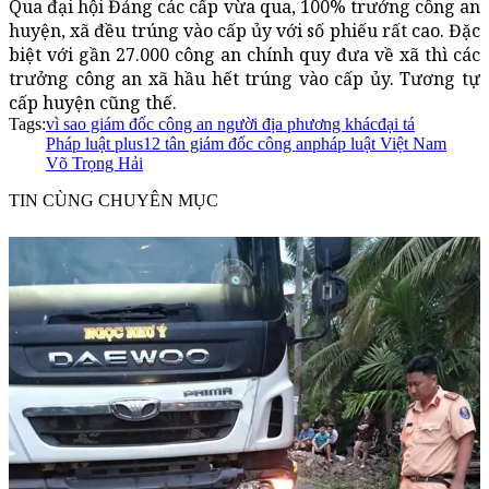
Qua đại hội Đảng các cấp vừa qua, 100% trưởng công an
huyện, xã đều trúng vào cấp ủy với số phiếu rất cao. Đặc
biệt với gần 27.000 công an chính quy đưa về xã thì các
trưởng công an xã hầu hết trúng vào cấp ủy. Tương tự
cấp huyện cũng thế.
Tags:
vì sao giám đốc công an người địa phương khác
đại tá
Pháp luật plus
12 tân giám đốc công an
pháp luật Việt Nam
Võ Trọng Hải
TIN CÙNG CHUYÊN MỤC