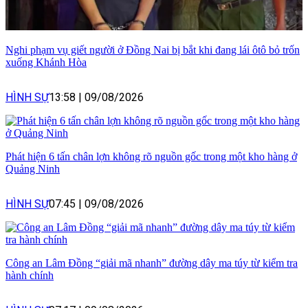
Nghi phạm vụ giết người ở Đồng Nai bị bắt khi đang lái ôtô bỏ trốn
xuống Khánh Hòa
HÌNH SỰ
13:58
|
09/08/2026
Phát hiện 6 tấn chân lợn không rõ nguồn gốc trong một kho hàng ở
Quảng Ninh
HÌNH SỰ
07:45
|
09/08/2026
Công an Lâm Đồng “giải mã nhanh” đường dây ma túy từ kiểm tra
hành chính