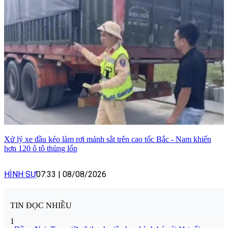
Xử lý xe đầu kéo làm rơi mảnh sắt trên cao tốc Bắc - Nam khiến
hơn 120 ô tô thủng lốp
HÌNH SỰ
07:33
|
08/08/2026
TIN ĐỌC NHIỀU
1