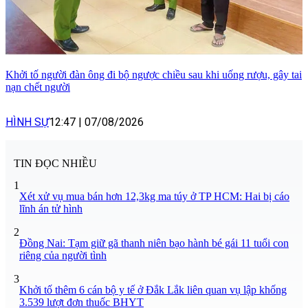
Khởi tố người đàn ông đi bộ ngược chiều sau khi uống rượu, gây tai
nạn chết người
HÌNH SỰ
12:47
|
07/08/2026
TIN ĐỌC NHIỀU
1
Xét xử vụ mua bán hơn 12,3kg ma túy ở TP HCM: Hai bị cáo
lĩnh án tử hình
2
Đồng Nai: Tạm giữ gã thanh niên bạo hành bé gái 11 tuổi con
riêng của người tình
3
Khởi tố thêm 6 cán bộ y tế ở Đắk Lắk liên quan vụ lập khống
3.539 lượt đơn thuốc BHYT