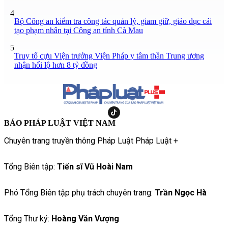
4
Bộ Công an kiểm tra công tác quản lý, giam giữ, giáo dục cải
tạo phạm nhân tại Công an tỉnh Cà Mau
5
Truy tố cựu Viện trưởng Viện Pháp y tâm thần Trung ương
nhận hối lộ hơn 8 tỷ đồng
BÁO PHÁP LUẬT VIỆT NAM
Chuyên trang truyền thông Pháp Luật Pháp Luật +
Tổng Biên tập:
Tiến sĩ Vũ Hoài Nam
Phó Tổng Biên tập phụ trách chuyên trang:
Trần Ngọc Hà
Tổng Thư ký:
Hoàng Văn Vượng