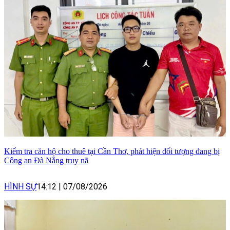
Kiểm tra căn hộ cho thuê tại Cần Thơ, phát hiện đối tượng đang bị
Công an Đà Nẵng truy nã
HÌNH SỰ
14:12
|
07/08/2026