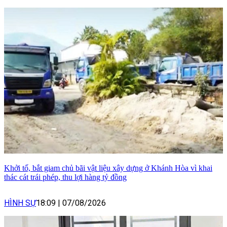
Khởi tố, bắt giam chủ bãi vật liệu xây dựng ở Khánh Hòa vì khai
thác cát trái phép, thu lợi hàng tỷ đồng
HÌNH SỰ
18:09
|
07/08/2026