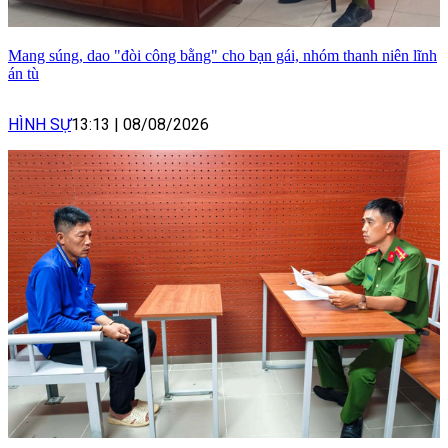
Mang súng, dao "đòi công bằng" cho bạn gái, nhóm thanh niên lĩnh
án tù
HÌNH SỰ
13:13
|
08/08/2026