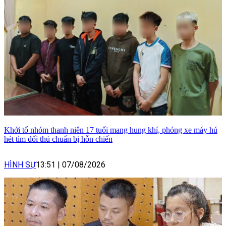
Khởi tố nhóm thanh niên 17 tuổi mang hung khí, phóng xe máy hú
hét tìm đối thủ chuẩn bị hỗn chiến
HÌNH SỰ
13:51
|
07/08/2026