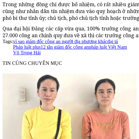
Trong những đồng chí được bổ nhiệm, có rất nhiều giám
cũng như nhân dân tín nhiệm đưa vào quy hoạch ở những
phó bí thư tỉnh ủy; chủ tịch, phó chủ tịch tỉnh hoặc trưởn
Qua đại hội Đảng các cấp vừa qua, 100% trưởng công an h
27.000 công an chính quy đưa về xã thì các trưởng công a
Tags:
vì sao giám đốc công an người địa phương khác
đại tá
Pháp luật plus
12 tân giám đốc công an
pháp luật Việt Nam
Võ Trọng Hải
TIN CÙNG CHUYÊN MỤC