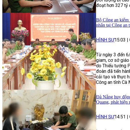
đoạt hơn 327 tỷ 
Bộ Công an kiểm t
nhân tại Công an 
HÌNH SỰ
15:03
|
Từ ngày 3 đến 6/
giam, cơ sở giáo
do Thiếu tướng 
đoàn đã tiến hành
cải tạo và thực 
Công an tỉnh Cà 
Đà Nẵng huy động 
Quang, phát hiện 
HÌNH SỰ
14:51
|