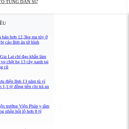
TỐ TỤNG DÂN SỰ
IỀU
 bán hơn 12,3kg ma túy ở
ị cáo lĩnh án tử hình
 Gia Lai chỉ đạo khẩn làm
 vụ chặt hạ 13 cây xanh tại
ng cũ
u điện lĩnh 13 năm tù vì
 1,1 tỷ đồng tiền chi trả an
iện trưởng Viện Pháp y tâm
ng nhận hối lộ hơn 8 tỷ