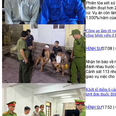
Phiên tòa xét xử
chiếm đoạt hơn 
cứ. Vụ án còn làm
1.300%/năm của n
Công an làm rõ vụ
cổng bệnh viện ở
HÌNH SỰ
07:08
|
Nhận tin báo về 
đánh nhau trước 
Cảnh sát 113 nha
giao vụ việc cho
Khởi tố thêm 6 cá
lượt đơn thuốc 
HÌNH SỰ
17:52
|