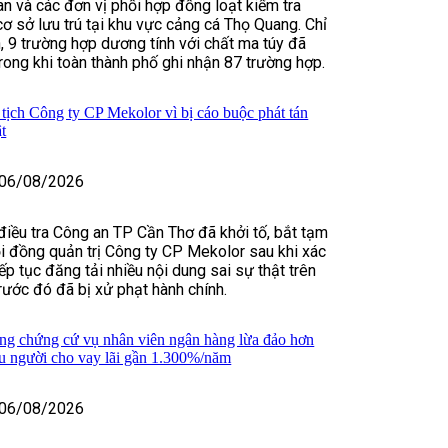
n và các đơn vị phối hợp đồng loạt kiểm tra
cơ sở lưu trú tại khu vực cảng cá Thọ Quang. Chỉ
n, 9 trường hợp dương tính với chất ma túy đã
trong khi toàn thành phố ghi nhận 87 trường hợp.
tịch Công ty CP Mekolor vì bị cáo buộc phát tán
ật
06/08/2026
điều tra Công an TP Cần Thơ đã khởi tố, bắt tạm
i đồng quản trị Công ty CP Mekolor sau khi xác
ếp tục đăng tải nhiều nội dung sai sự thật trên
rước đó đã bị xử phạt hành chính.
ng chứng cứ vụ nhân viên ngân hàng lừa đảo hơn
ều người cho vay lãi gần 1.300%/năm
06/08/2026