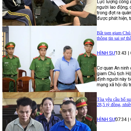
Lực lượng công a
người lao động, 
trong đợt ra quâ
được phát hiện, 
Bắt tạm giam Chủ 
thông tin sai sự th
HÌNH SỰ
13:43
|
Cơ quan An ninh 
giam Chủ tịch Hộ
định người này ti
mạng xã hội dù t
Tòa yêu cầu bổ su
28,5 tỷ đồng, nhi
HÌNH SỰ
07:34
|