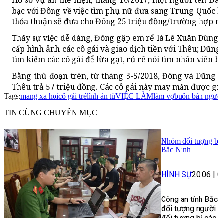
Hồ sơ vụ án thể hiện, tháng 10/2017, một người tên Đà
bạc với Đông về việc tìm phụ nữ đưa sang Trung Quốc 
thỏa thuận sẽ đưa cho Đông 25 triệu đồng/trường hợp
Thấy sự việc dễ dàng, Đông gặp em rể là Lê Xuân Dũng
cấp hình ảnh các cô gái và giao dịch tiền với Thêu; Dũ
tìm kiếm các cô gái để lừa gạt, rủ rê nói tìm nhân viên
Bằng thủ đoạn trên, từ tháng 3-5/2018, Đông và Dũn
Thêu trả 57 triệu đồng. Các cô gái này may mắn được gi
Tags:
mang xa hoi
cô gái trẻ
lĩnh án tù
VIỆC LÀM
làm vợ
buôn bán ngư
TIN CÙNG CHUYÊN MỤC
Nhóm đối tượng bị 
Bắc Ninh
HÌNH SỰ
20:06
|
Công an tỉnh Bắc
đối tượng người 
đối tượng bị cáo