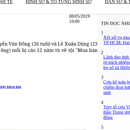
NH TẾ
HÌNH SỰ & TỐ TỤNG HÌNH SỰ
DÂN SỰ & 
08/05/2019
19:00
TIN ĐỌC NH
1
Xét xử vụ mua
TP HCM: Hai b
yễn Văn Đông (26 tuổi) và Lê Xuân Dũng (23
Nông) mỗi bị cáo 12 năm tù về tội "Mua bán
2
Lãnh đạo tỉnh
rõ trách nhiệm
trụ sở xã Hbô
3
Cựu kế toán bư
chiếm đoạt hơn
 dây khép kín
sinh
4
Truy tố cựu V
thần Trung ươ
đồng
5