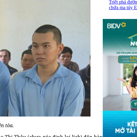
Triệt phá đườn
chứa ma túy Et
ên tòa.