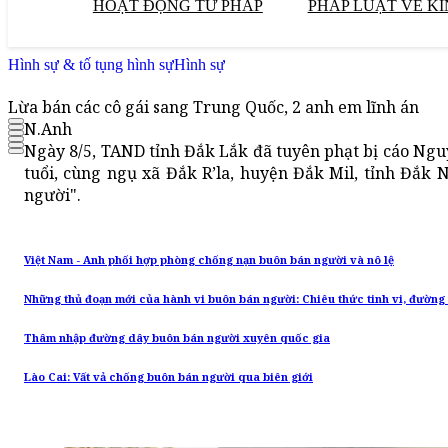
HOẠT ĐỘNG TƯ PHÁP
PHÁP LUẬT VỀ KI
Hình sự & tố tụng hình sự
Hình sự
Lừa bán các cô gái sang Trung Quốc, 2 anh em lĩnh án
N.Anh
Ngày 8/5, TAND tỉnh Đắk Lắk đã tuyên phạt bị cáo Ngu
tuổi, cùng ngụ xã Đắk R’la, huyện Đắk Mil, tỉnh Đắk 
người".
Việt Nam - Anh phối hợp phòng chống nạn buôn bán người và nô lệ
Những thủ đoạn mới của hành vi buôn bán người: Chiêu thức tinh vi, đường
Thâm nhập đường dây buôn bán người xuyên quốc gia
Lào Cai: Vất vả chống buôn bán người qua biên giới