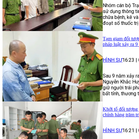
Nhóm cán bộ Trạ
sử dụng thông t
chữa bệnh, kê và
đoạt số thuốc trị
Tạm giam đối tượng
pháp luật xảy ra 9
HÌNH SỰ
16:23
|
Sau 9 năm xảy ra
Nguyễn Khắc Huy 
giữ người trái p
bất tỉnh, thương 
Khởi tố đối tượng
chính hàng trăm t
HÌNH SỰ
16:21
|