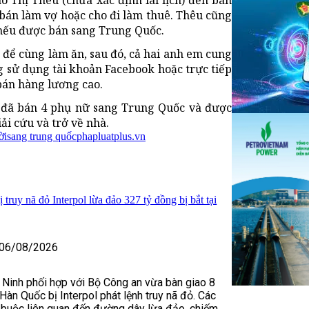
o Thị Thêu (chưa xác định lai lịch) đến bàn
bán làm vợ hoặc cho đi làm thuê. Thêu cũng
 nếu được bán sang Trung Quốc.
 để cùng làm ăn, sau đó, cả hai anh em cung
ng sử dụng tài khoản Facebook hoặc trực tiếp
 bán hàng lương cao.
g đã bán 4 phụ nữ sang Trung Quốc và được
ải cứu và trở về nhà.
ời
sang trung quốc
phapluatplus.vn
truy nã đỏ Interpol lừa đảo 327 tỷ đồng bị bắt tại
06/08/2026
 Ninh phối hợp với Bộ Công an vừa bàn giao 8
Hàn Quốc bị Interpol phát lệnh truy nã đỏ. Các
 buộc liên quan đến đường dây lừa đảo, chiếm