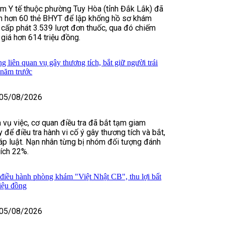
m Y tế thuộc phường Tuy Hòa (tỉnh Đắk Lắk) đã
in hơn 60 thẻ BHYT để lập khống hồ sơ khám
 cấp phát 3.539 lượt đơn thuốc, qua đó chiếm
 giá hơn 614 triệu đồng.
 liên quan vụ gây thương tích, bắt giữ người trái
 năm trước
05/08/2026
 vụ việc, cơ quan điều tra đã bắt tạm giam
để điều tra hành vi cố ý gây thương tích và bắt,
háp luật. Nạn nhân từng bị nhóm đối tượng đánh
tích 22%.
 điều hành phòng khám "Việt Nhật CB", thu lợi bất
riệu đồng
05/08/2026