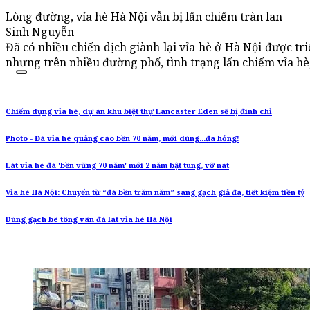
Lòng đường, vỉa hè Hà Nội vẫn bị lấn chiếm tràn lan
Sinh Nguyễn
Đã có nhiều chiến dịch giành lại vỉa hè ở Hà Nội được tri
nhưng trên nhiều đường phố, tình trạng lấn chiếm vỉa hè,
Chiếm dụng vỉa hè, dự án khu biệt thự Lancaster Eden sẽ bị đình chỉ
Photo - Đá vỉa hè quảng cáo bền 70 năm, mới dùng...đã hỏng!
Lát vỉa hè đá 'bền vững 70 năm' mới 2 năm bật tung, vỡ nát
Vỉa hè Hà Nội: Chuyển từ “đá bền trăm năm” sang gạch giả đá, tiết kiệm tiền tỷ
Dùng gạch bê tông vân đá lát vỉa hè Hà Nội