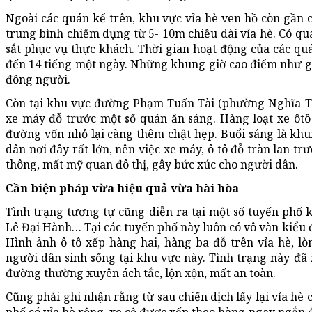
Ngoài các quán kể trên, khu vực vỉa hè ven hồ còn gần 
trung bình chiếm dụng từ 5- 10m chiều dài vỉa hè. Có q
sắt phục vụ thực khách. Thời gian hoạt động của các qu
đến 14 tiếng một ngày. Những khung giờ cao điểm như giờ
đông người.
Còn tại khu vực đường Phạm Tuấn Tài (phường Nghĩa Tân
xe máy đỗ trước một số quán ăn sáng. Hàng loạt xe ôtô
đường vốn nhỏ lại càng thêm chật hẹp. Buổi sáng là khun
dân nơi đây rất lớn, nên việc xe máy, ô tô đỗ tràn lan t
thông, mất mỹ quan đô thị, gây bức xúc cho người dân.
Cần biện pháp vừa hiệu quả vừa hài hòa
Tình trạng tương tự cũng diễn ra tại một số tuyến phố
Lê Đại Hành… Tại các tuyến phố này luôn có vô vàn kiểu đ
Hình ảnh ô tô xếp hàng hai, hàng ba đỗ trên vỉa hè, l
người dân sinh sống tại khu vực này. Tình trạng này đã x
đường thường xuyên ách tắc, lộn xộn, mất an toàn.
Cũng phải ghi nhận rằng từ sau chiến dịch lấy lại vỉa hè 