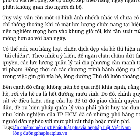
phố có vỉa hè rộng, xe cộ được xếp theo hàng ngay ngắn 
phần không gian cho người đi bộ.
Tuy vậy, vẫn còn một số hình ảnh nhếch nhác vì chưa có 
chỉ thông thoáng khi có mặt lực lượng chức năng tại hiệ
nên nghiêm trọng hơn vào khung giờ tối, khi tần suất tu
mỏng hơn so với ban ngày.
Có thể nói, sau hàng loạt chiến dịch dẹp vỉa hè thì hiện
“tái chiếm”. Theo nhiều ý kiến, để ngăn chặn chấm dứt t
quyền, các lực lượng quản lý tại địa phương cần mạnh ta
vi phạm. Đồng thời có các chương trình hành động cụ 
trong việc gìn giữ vỉa hè, lòng đường Thủ đô luôn thoáng
Bên cạnh đó cũng không nên bỏ qua một khía cạnh, rằng
hè, rời vỉa hè ra là hết đường mưu sinh. Do đó, chính q
sát về điều kiện sống của họ để từ đó giao chính quyề
dân, đề ra biện pháp quản lý vừa phải phát huy tác dụng
như kinh nghiệm của TP HCM đã có những phố hàng ro
người dân nghèo với mức phí rất thấp hoặc miễn phí.
Tags:
lấn chiếm
chiến dịch
Pháp luật plus
vỉa hè
pháp luật Việt Nam
lòng đường
phapluatplus.vn