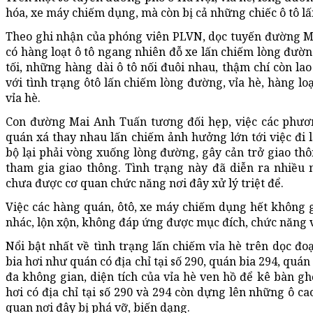
hóa, xe máy chiếm dụng, mà còn bị cả những chiếc ô tô l
Theo ghi nhận của phóng viên PLVN, dọc tuyến đường M
có hàng loạt ô tô ngang nhiên đỗ xe lấn chiếm lòng đườn
tối, những hàng dài ô tô nối đuôi nhau, thậm chí còn lao
với tình trạng ôtô lấn chiếm lòng đường, vỉa hè, hàng l
vỉa hè.
Con đường Mai Anh Tuấn tương đối hẹp, việc các phươn
quán xá thay nhau lấn chiếm ảnh hưởng lớn tới việc đi 
bộ lại phải vòng xuống lòng đường, gây cản trở giao thô
tham gia giao thông. Tình trạng này đã diễn ra nhiều
chưa được cơ quan chức năng nơi đây xử lý triệt để.
Việc các hàng quán, ôtô, xe máy chiếm dụng hết không 
nhác, lộn xộn, không đáp ứng được mục đích, chức năng v
Nổi bật nhất về tình trạng lấn chiếm vỉa hè trên dọc đ
bia hơi như quán có địa chỉ tại số 290, quán bia 294, qu
đa không gian, diện tích của vỉa hè ven hồ để kê bàn g
hơi có địa chỉ tại số 290 và 294 còn dựng lên những ô ca
quan nơi đây bị phá vỡ, biến dạng.