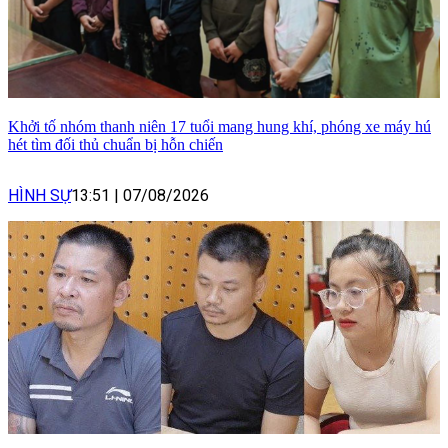
Khởi tố nhóm thanh niên 17 tuổi mang hung khí, phóng xe máy hú
hét tìm đối thủ chuẩn bị hỗn chiến
HÌNH SỰ
13:51
|
07/08/2026