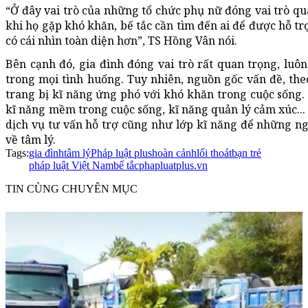
“Ở đây vai trò của những tổ chức phụ nữ đóng vai trò qu
khi họ gặp khó khăn, bế tắc cần tìm đến ai để được hỗ t
có cái nhìn toàn diện hơn”, TS Hồng Vân nói.
Bên cạnh đó, gia đình đóng vai trò rất quan trọng, lu
trong mọi tình huống. Tuy nhiên, nguồn gốc vấn đề, th
trang bị kĩ năng ứng phó với khó khăn trong cuộc sống.
kĩ năng mềm trong cuộc sống, kĩ năng quản lý cảm xúc..
dịch vụ tư vấn hỗ trợ cũng như lớp kĩ năng để những n
về tâm lý.
Tags:
gia đình
tâm lý
Pháp luật plus
hoàn cảnh
lối thoát
bạn trẻ
pháp luật Việt Nam
bế tắc
phapluatplus.vn
TIN CÙNG CHUYÊN MỤC