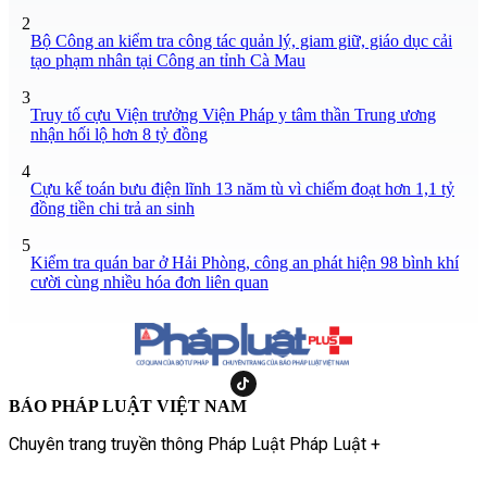
2
Bộ Công an kiểm tra công tác quản lý, giam giữ, giáo dục cải
tạo phạm nhân tại Công an tỉnh Cà Mau
3
Truy tố cựu Viện trưởng Viện Pháp y tâm thần Trung ương
nhận hối lộ hơn 8 tỷ đồng
4
Cựu kế toán bưu điện lĩnh 13 năm tù vì chiếm đoạt hơn 1,1 tỷ
đồng tiền chi trả an sinh
5
Kiểm tra quán bar ở Hải Phòng, công an phát hiện 98 bình khí
cười cùng nhiều hóa đơn liên quan
BÁO PHÁP LUẬT VIỆT NAM
Chuyên trang truyền thông Pháp Luật Pháp Luật +