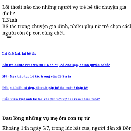
Lối thoát nào cho những người vợ trẻ bế tắc chuyện gia
đình?
T.Ninh
Bế tắc trong chuyện gia đình, nhiều phụ nữ trẻ chọn cách
người còn ép con cùng chết.
Lại thất bại, lại bế tắc
Bản tin Audio Plus 9/8/2016: Nhà cũ, cổ chờ sập, chính quyền bế tắc
Mỹ - Nga tiếp tục bế tắc trong vấn đề Syria
Đấu giá biển số đẹp, đề xuất gặp bế tắc suốt 3 thập kỷ
Diễn viên Việt Anh bế tắc khi đến với vợ hai kém nhiều tuổi?
Đau lòng những vụ mẹ ôm con tự tử
Khoảng 14h ngày 5/7, trong lúc bắt cua, người dân xã Đồn