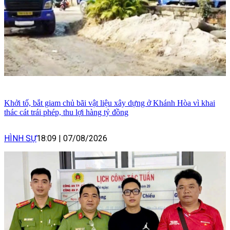
Khởi tố, bắt giam chủ bãi vật liệu xây dựng ở Khánh Hòa vì khai
thác cát trái phép, thu lợi hàng tỷ đồng
HÌNH SỰ
18:09
|
07/08/2026