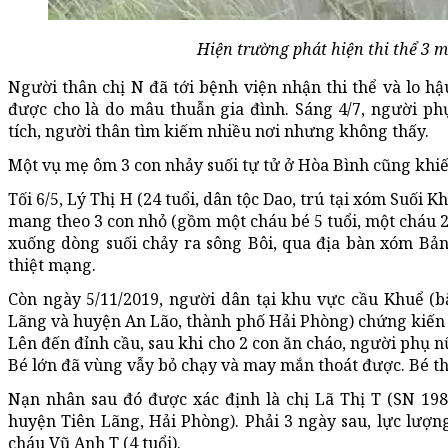
Hiện trường phát hiện thi thể 3 
Người thân chị N đã tới bệnh viện nhận thi thể và lo 
được cho là do mâu thuẫn gia đình. Sáng 4/7, người phụ
tích, người thân tìm kiếm nhiều nơi nhưng không thấy.
Một vụ mẹ ôm 3 con nhảy suối tự tử ở Hòa Bình cũng khi
Tối 6/5, Lý Thị H (24 tuổi, dân tộc Dao, trú tại xóm Suối
mang theo 3 con nhỏ (gồm một cháu bé 5 tuổi, một cháu 2
xuống dòng suối chảy ra sông Bôi, qua địa bàn xóm Bả
thiệt mạng.
Còn ngày 5/11/2019, người dân tại khu vực cầu Khuể (b
Lãng và huyện An Lão, thành phố Hải Phòng) chứng kiến 
Lên đến đỉnh cầu, sau khi cho 2 con ăn cháo, người phụ 
Bé lớn đã vùng vẫy bỏ chạy và may mắn thoát được. Bé t
Nạn nhân sau đó được xác định là chị Lã Thị T (SN 198
huyện Tiên Lãng, Hải Phòng). Phải 3 ngày sau, lực lượng
cháu Vũ Anh T (4 tuổi).