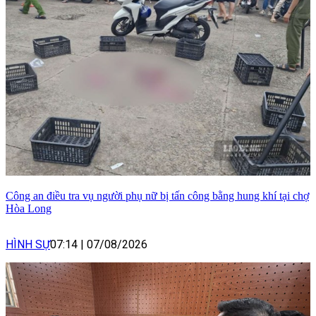
Công an điều tra vụ người phụ nữ bị tấn công bằng hung khí tại chợ
Hòa Long
HÌNH SỰ
07:14
|
07/08/2026