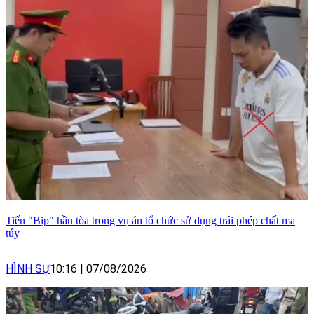
Tiến "Bịp" hầu tòa trong vụ án tổ chức sử dụng trái phép chất ma
túy
HÌNH SỰ
10:16
|
07/08/2026