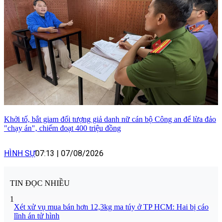
Khởi tố, bắt giam đối tượng giả danh nữ cán bộ Công an để lừa đảo
"chạy án", chiếm đoạt 400 triệu đồng
HÌNH SỰ
07:13
|
07/08/2026
TIN ĐỌC NHIỀU
1
Xét xử vụ mua bán hơn 12,3kg ma túy ở TP HCM: Hai bị cáo
lĩnh án tử hình