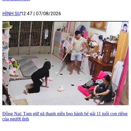
HÌNH SỰ
12:47
|
07/08/2026
Đồng Nai: Tạm giữ gã thanh niên bạo hành bé gái 11 tuổi con riêng
của người tình