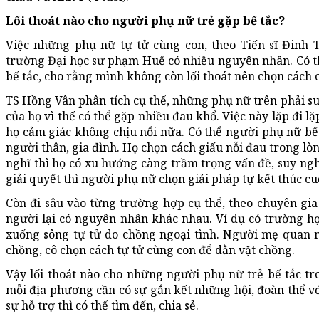
Lối thoát nào cho người phụ nữ trẻ gặp bế tắc?
Việc những phụ nữ tự tử cùng con, theo Tiến sĩ Đinh 
trường Đại học sư phạm Huế có nhiều nguyên nhân. Có t
bế tắc, cho rằng mình không còn lối thoát nên chọn cách c
TS Hồng Vân phân tích cụ thể, những phụ nữ trên phải su
của họ vì thế có thể gặp nhiều đau khổ. Việc này lặp đi lặp
họ cảm giác không chịu nổi nữa. Có thể người phụ nữ b
người thân, gia đình. Họ chọn cách giấu nỗi đau trong lòn
nghĩ thì họ có xu hướng càng trầm trọng vấn đề, suy ngh
giải quyết thì người phụ nữ chọn giải pháp tự kết thúc cu
Còn đi sâu vào từng trường hợp cụ thể, theo chuyên gi
người lại có nguyên nhân khác nhau. Ví dụ có trường hợp
xuống sông tự tử do chồng ngoại tình. Người mẹ quan n
chồng, cô chọn cách tự tử cùng con để dằn vặt chồng.
Vậy lối thoát nào cho những người phụ nữ trẻ bế tắc t
mỗi địa phương cần có sự gắn kết những hội, đoàn thể vớ
sự hỗ trợ thì có thể tìm đến, chia sẻ.