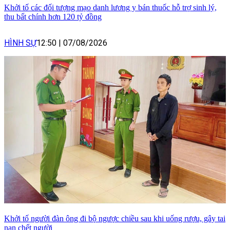
Khởi tố các đối tượng mạo danh lương y bán thuốc hỗ trợ sinh lý,
thu bất chính hơn 120 tỷ đồng
HÌNH SỰ
12:50
|
07/08/2026
Khởi tố người đàn ông đi bộ ngược chiều sau khi uống rượu, gây tai
nạn chết người