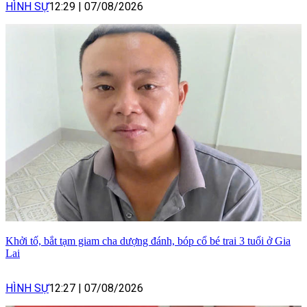
HÌNH SỰ
12:29
|
07/08/2026
Khởi tố, bắt tạm giam cha dượng đánh, bóp cổ bé trai 3 tuổi ở Gia
Lai
HÌNH SỰ
12:27
|
07/08/2026