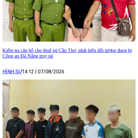
Kiểm tra căn hộ cho thuê tại Cần Thơ, phát hiện đối tượng đang bị
Công an Đà Nẵng truy nã
HÌNH SỰ
14:12
|
07/08/2026