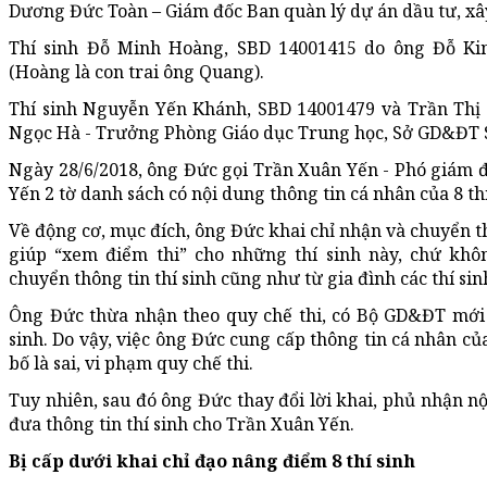
Dương Đức Toàn – Giám đốc Ban quàn lý dự án dầu tư, xâ
Thí sinh Đỗ Minh Hoàng, SBD 14001415 do ông Đỗ K
(Hoàng là con trai ông Quang).
Thí sinh Nguyễn Yến Khánh, SBD 14001479 và Trần Th
Ngọc Hà - Trưởng Phòng Giáo dục Trung học, Sở GD&ĐT 
Ngày 28/6/2018, ông Đức gọi Trần Xuân Yến - Phó giám 
Yến 2 tờ danh sách có nội dung thông tin cá nhân của 8 t
Về động cơ, mục đích, ông Đức khai chỉ nhận và chuyển th
giúp “xem điểm thi” cho những thí sinh này, chứ khô
chuyển thông tin thí sinh cũng như từ gia đình các thí sin
Ông Đức thừa nhận theo quy chế thi, có Bộ GD&ĐT mới 
sinh. Do vậy, việc ông Đức cung cấp thông tin cá nhân củ
bố là sai, vi phạm quy chế thi.
Tuy nhiên, sau đó ông Đức thay đổi lời khai, phủ nhận n
đưa thông tin thí sinh cho Trần Xuân Yến.
Bị cấp dưới khai chỉ đạo nâng điểm 8 thí sinh