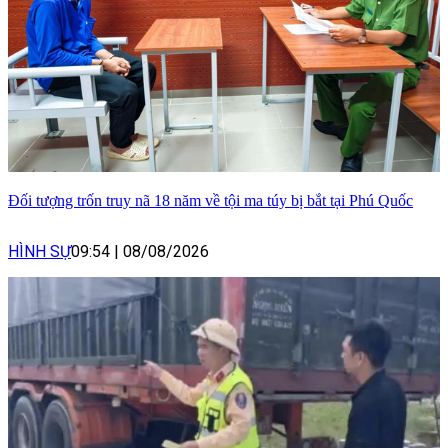
Đối tượng trốn truy nã 18 năm về tội ma túy bị bắt tại Phú Quốc
HÌNH SỰ
09:54
|
08/08/2026