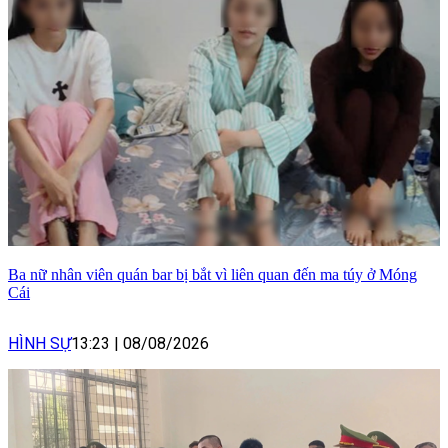
Ba nữ nhân viên quán bar bị bắt vì liên quan đến ma túy ở Móng
Cái
HÌNH SỰ
13:23
|
08/08/2026