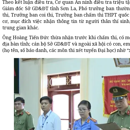
Theo kết luận điều tra, Cơ quan An ninh điều tra triệu t
Giám đốc Sở GD&ĐT tỉnh Sơn La, Phó trưởng ban thường 
thi, Trưởng ban coi thi, Trưởng ban chấm thi THPT quốc
cơ, mục đích việc nhận thông tin từ người thân thí sinh
trung gian khác.
Ông Hoàng Tiến Đức thừa nhận trước khi chấm thi, có mộ
địa bàn tỉnh; cán bộ Sở GD&ĐT và ngoài xã hội có con, em
(họ tên, số báo danh, các môn thi xét tuyển Đại học) nhờ “