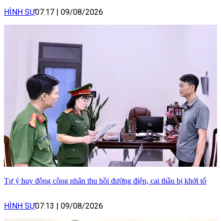
HÌNH SỰ
07:17
|
09/08/2026
Tự ý huy động công nhân thu hồi đường điện, cai thầu bị khởi tố
HÌNH SỰ
07:13
|
09/08/2026