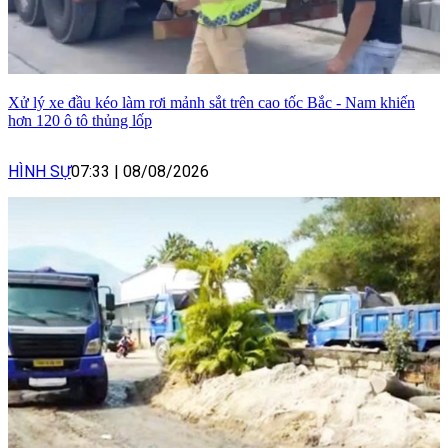
Xử lý xe đầu kéo làm rơi mảnh sắt trên cao tốc Bắc - Nam khiến
hơn 120 ô tô thủng lốp
HÌNH SỰ
07:33
|
08/08/2026