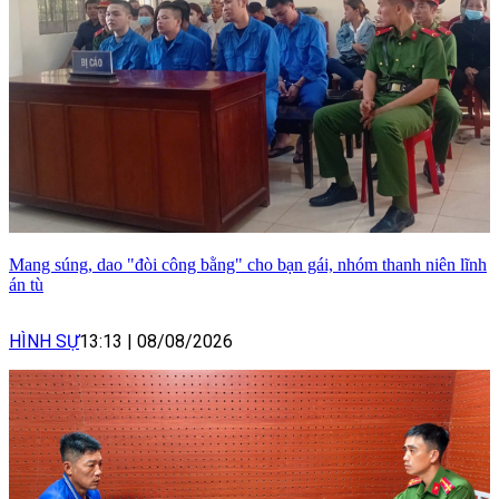
Mang súng, dao "đòi công bằng" cho bạn gái, nhóm thanh niên lĩnh
án tù
HÌNH SỰ
13:13
|
08/08/2026