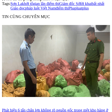
Tags:
Sơn La
khởi tố
gian lân điểm thi
Giám đốc Sở
lời khai
bất nhất
Giáo dục
pháp luật Việt Nam
điểm thi
Phapluatplus
TIN CÙNG CHUYÊN MỤC
Phát hiện 6 tấn chân lợn không rõ nguồn gốc trong một kho hàng ở