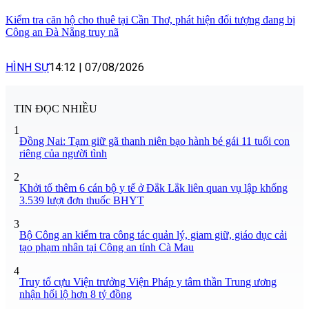
Kiểm tra căn hộ cho thuê tại Cần Thơ, phát hiện đối tượng đang bị
Công an Đà Nẵng truy nã
HÌNH SỰ
14:12
|
07/08/2026
TIN ĐỌC NHIỀU
1
Đồng Nai: Tạm giữ gã thanh niên bạo hành bé gái 11 tuổi con
riêng của người tình
2
Khởi tố thêm 6 cán bộ y tế ở Đắk Lắk liên quan vụ lập khống
3.539 lượt đơn thuốc BHYT
3
Bộ Công an kiểm tra công tác quản lý, giam giữ, giáo dục cải
tạo phạm nhân tại Công an tỉnh Cà Mau
4
Truy tố cựu Viện trưởng Viện Pháp y tâm thần Trung ương
nhận hối lộ hơn 8 tỷ đồng