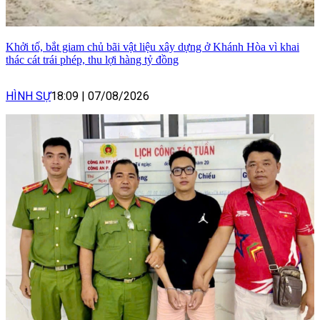
Khởi tố, bắt giam chủ bãi vật liệu xây dựng ở Khánh Hòa vì khai
thác cát trái phép, thu lợi hàng tỷ đồng
HÌNH SỰ
18:09
|
07/08/2026