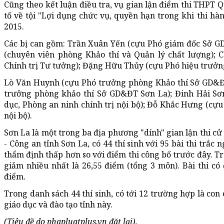
Cũng theo kết luận điều tra, vụ gian lận điểm thi THPT Q
tố về tội "Lợi dụng chức vụ, quyền hạn trong khi thi hà
2015.
Các bị can gồm: Trần Xuân Yến (cựu Phó giám đốc Sở G
(chuyên viên phòng Khảo thí và Quản lý chất lượng);
Chính trị Tư tưởng); Đặng Hữu Thủy (cựu Phó hiệu trưởn
Lò Văn Huynh (cựu Phó trưởng phòng Khảo thí Sở GD&
trưởng phòng khảo thí Sở GD&ĐT Sơn La); Đinh Hải Sơn
dục, Phòng an ninh chính trị nội bộ); Đỗ Khắc Hưng (cựu
nội bộ).
Sơn La là một trong ba địa phương "dính" gian lận thi c
- Công an tỉnh Sơn La, có 44 thí sinh với 95 bài thi trắ
thẩm định thấp hơn so với điểm thi công bố trước đây. Tr
giảm nhiều nhất là 26,55 điểm (tổng 3 môn). Bài thi c
điểm.
Trong danh sách 44 thí sinh, có tới 12 trường hợp là co
giáo dục và đào tạo tỉnh này.
(Tiêu đề do phapluatplus.vn đặt lại).